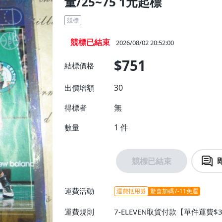
量/25~75 1元起標
競標
競標已結束
2026/08/02 20:52:00
$751
結標價格
30
出價增額
無
得標者
1
件
數量
競標已結束
運費活動
運費抵用券
驚喜加碼7-11免運
運費規則
7-ELEVEN取貨付款【單件運費$