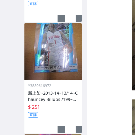
直購
Y3889616972
新上架~2013-14~13/14~C
hauncey Billups /199~PR
IZM~SILVER~藍亮~限量/1
$ 251
99~1060114-1
直購