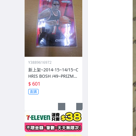
Y3889616972
新上架~2014-15~14/15~C
HRIS BOSH /49~PRIZM~S
ILVER~紅亮~低限量/49~1
$ 601
060114-1
直購