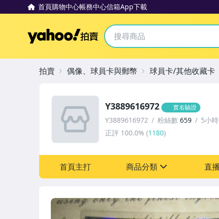
首頁
購物中心
帳務中心
信箱
App下載
Yahoo拍賣
拍賣
偶像、球員卡與郵幣
球員卡/其他收藏卡
Y3889616972
實名驗證
Y3889616972
粉絲數
659
5小
正評
100.0%
(
1180
)
首頁主打
商品分類
直
sign
偶像、球員卡與郵幣