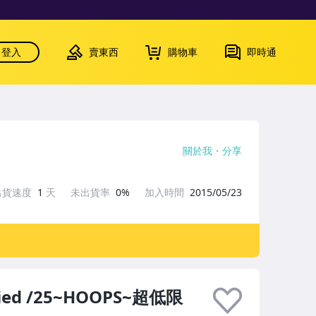
登入
賣東西
購物車
即時通
關於我
分享
出貨速度
1
天
未出貨率
0%
加入時間
2015/05/23
ried /25~HOOPS~超低限