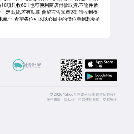
APP St
商品到貨動態
Google
©
2026
Yahoo台灣電子商務 保留所有權利
服務條款
隱私權
拍賣使用規範
交易安全