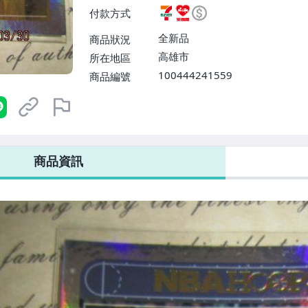
費】、7-ELEVEN取貨不付款
付款方式
運費$60、滿50件或消費滿$30
0、滿30件或消費滿$30000免
全新品
商品狀況
高雄市
所在地區
100444241559
商品編號
7-ELEVEN 運費只要
38
元
不限金額、筆數，筆筆優惠無限次！
商品資訊