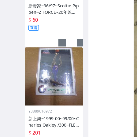
新賣家~96/97~Scottie Pip
pen~Z FORCE~20年以上
歷史~無限量~
$ 60
直購
Y3889616972
新上架~1999-00~99/00~C
harles Oakley /300~FLEE
R~~限量/300~1060114-1
$ 201