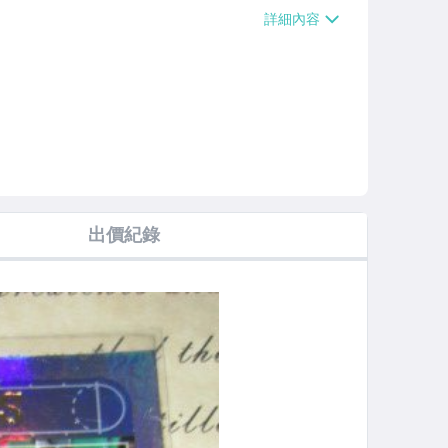
【單件運費$38】、萊爾富取貨付款【單件
0000免運費】、郵局掛號【單件運費$5
運費】
出價紀錄