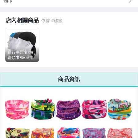
頭巾
嬰幼兒與孕婦
店內相關商品
寵物用品與水族
汽機車精品百貨
居家、家具與園藝
自行車頭巾/海
男性精品與服飾
盜頭巾/吸濕排
汗/運動頭巾/ 機
車安全帽墊/ 單
女裝與服飾配件
車頭巾/登山頭
商品資訊
巾
手錶與飾品配件
女包精品與女鞋
家電與影音視聽