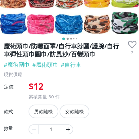
魔術頭巾/防曬面罩/自行車脖圍/護腕/自行
7
車彈性頭巾圍巾/防風沙/百變頭巾
#
魔術圍巾
#
魔術頭巾
#
自行車
現貨供應
$12
定價
累積銷量
30
件
款式
男款隨機
女款隨機
數量