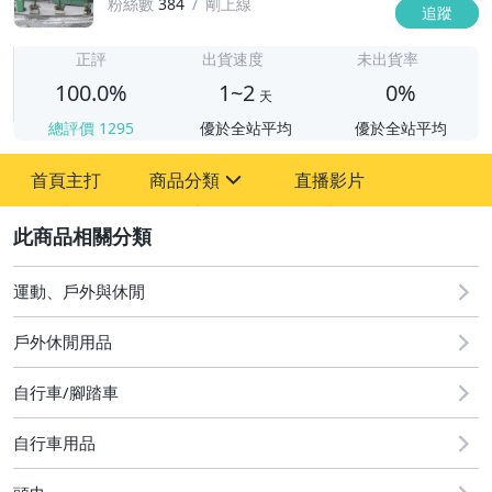
粉絲數
384
剛上線
追蹤
1
正評
出貨速度
未出貨率
100.0%
1~2
0%
天
總評價
1295
優於全站平均
優於全站平均
首頁主打
商品分類
直播影片
sign
2
運動、戶外與休閒
圖書/影音/文具
手機、配件與通訊
戶外休閒用品
美容保養與彩妝
自行車/腳踏車
電腦、平板與周邊
自行車用品
運動、戶外與休閒