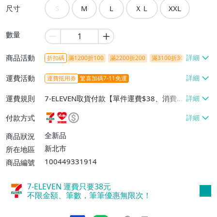
尺寸
S
M
L
ＸＬ
XXL
數量
商品活動
折扣碼
滿1200折100
滿2200折200
滿3100折300
滿5000折
運費活動
運費抵用券
驚喜加碼7-11免運
運費規則
7-ELEVEN取貨付款【單件運費$38、消費滿
$888免運費】、7-ELEVEN取貨不付款【單
付款方式
件運費$38、消費滿$888免運費】、萊爾富
取貨付款【單件運費$60、消費滿$999免運
全新品
商品狀況
費】、郵局掛號【單件運費$80、消費滿$1
新北市
所在地區
680免運費】、離島配送【單件運費$100、
100449331914
商品編號
消費滿$2680免運費】
7-ELEVEN 運費只要
38
元
不限金額、筆數，筆筆優惠無限次！