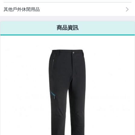
其他戶外休閒用品
商品資訊
◇ 零 碼．過 季．特 價
┌ 夏．帽
├ 夏．手套．配 件
├ 冬．帽