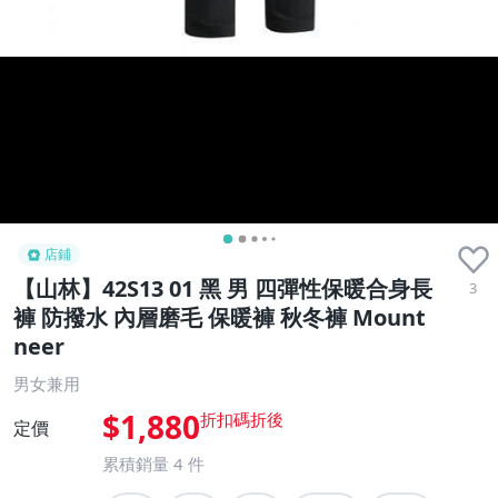
店鋪
【山林】42S13 01 黑 男 四彈性保暖合身長
3
褲 防撥水 內層磨毛 保暖褲 秋冬褲 Mount
neer
男女兼用
$1,880
定價
累積銷量
4
件