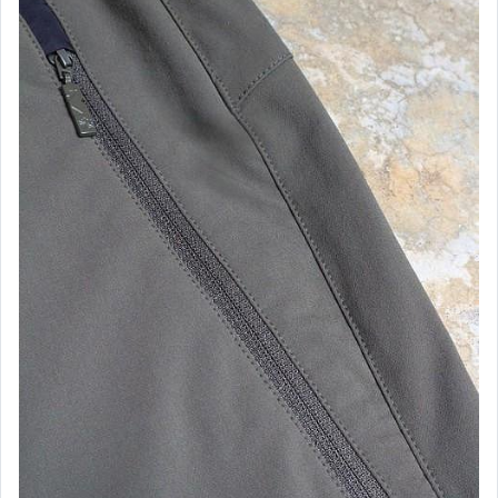
├７２０【Kamikaze】B369
├７２０【Rider】T337
├７２０【Hitman】T948 B325
├７２０【Mercury】S196 L196
└ APEX 運 動 眼 鏡
┌ BUFF．經 典 系 列
├ BUFF．夏．涼 爽 系 列
├ BUFF．冬．保 暖 系 列
└ BUFF．冬．帽 子 系 列
┌ 水 上 用 品
├ 蛙鞋．防滑鞋．救生衣．魚雷