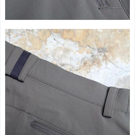
├ 潛 水 衣．防 寒 衣
├ 水母衣．泳衣褲．毛巾衣
├ 手套．護膝．頭套
├ 防水袋．配件袋
└ 面 鏡．呼 吸 管
┌ SmartWool 羊毛機能襪
└ Darn Tough 美國機能襪
┌ 水 壺．水袋．保 溫 壺
├ Camelbak 水壺．水 袋
├ Hydro Flask 保 溫 瓶
├ Klean Kanteen 水 壺