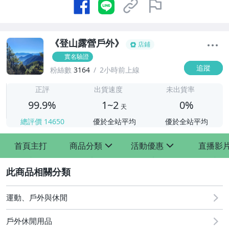
《登山露營戶外》
店鋪
實名驗證
追蹤
粉絲數
3164
2小時前上線
1
正評
出貨速度
未出貨率
99.9%
1~2
0%
天
總評價
14650
優於全站平均
優於全站平均
首頁主打
商品分類
活動優惠
直播影
sign
sign
2
[全店] 特惠
運動、戶外與休閒
戶外休閒用品