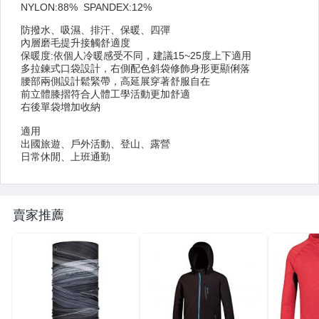
├ 哨子．望遠鏡．指北針
└ NITE-IZE 創 意 配 件
┌ 登 山 杖
└ 美國 BD / 德國 LEKI 登 山 杖
┌ 背 包．30 公 升 以 下
├ 背 包．30 公 升 以 上
├ 背 包 套．防 水 袋
賣家推薦
├ GREGORY 背 包
├ 傘
└ 其 他 登 山 用 品
┌ 碗．杯．匙．筷．夾子