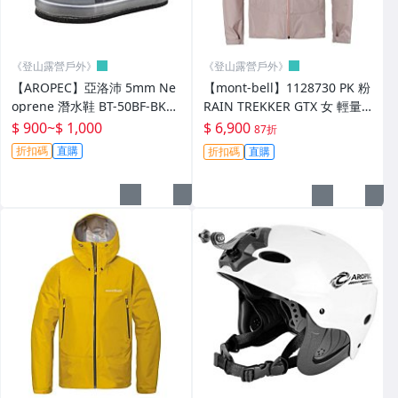
├ 帳 棚．6~8 人 帳
《登山露營戶外》
《登山露營戶外》
└ 營 帳 配 件
【AROPEC】亞洛沛 5mm Ne
【mont-bell】1128730 PK 粉
┌ 桌．椅
oprene 潛水鞋 BT-50BF-BK
RAIN TREKKER GTX 女 輕量
溯溪鞋防滑鞋 台灣製
防水外套 透氣 雨衣 登山外套
$ 900
~
$ 1,000
$ 6,900
87折
├ 營 釘． 營 繩．營 柱
折扣碼
直購
折扣碼
直購
├ 裝 備 袋．收 納 袋
└ 露 營 配 件
┌ 其 他 戶 外 用 品
└ 待 分 類
其它