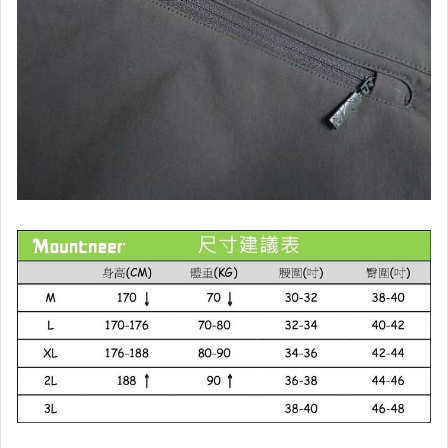
└ Nalgene 水 壺．水 袋
┌ 慢 跑 配 件
├ 快 乾 毛 巾
└ 旅 行 用 品
┌ 頭 燈．手 電 筒
├ BD 頭 燈．營燈
└ Petzl 頭 燈
┌ Gun Top Grade 工具袋
├ 工 具 鉗
├ 瑞 士 刀．折 疊 刀
├ 攀 岩 裝 備