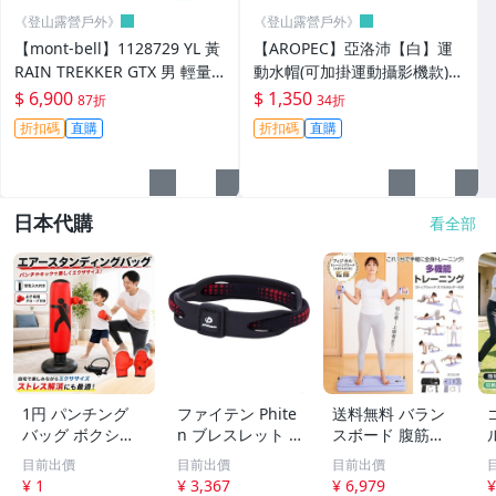
《登山露營戶外》
《登山露營戶外》
【mont-bell】1128729 YL 黃
【AROPEC】亞洛沛【白】運
RAIN TREKKER GTX 男 輕量
動水帽(可加掛運動攝影機款)
防水外套 透氣 雨衣 登山外套
安全帽 頭盔 溯溪泛舟水上活動
$ 6,900
$ 1,350
87折
34折
HM-SS1-NVG
折扣碼
直購
折扣碼
直購
日本代購
看全部
1円 パンチング
ファイテン Phite
送料無料 バラン
バッグ ボクシン
n ブレスレット X
スボード 腹筋ロ
グ サンドバッグ
50 シリコーン ハ
ーラー 腹筋 腹筋
目前出價
目前出價
目前出價
ボクササイズ ス
イブリッド ブラ
マシーン アブロ
¥ 1
¥ 3,367
¥ 6,979
¥