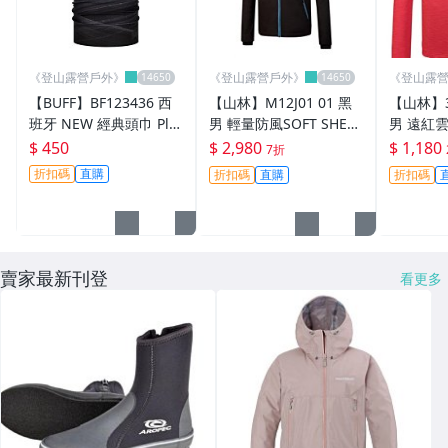
├ 壺．鍋
├ 爐 具．炊 具
《登山露營戶外》
《登山露營戶外》
《登山露
【BUFF】BF123436 西
【山林】M12J01 01 黑
【山林】3
├ 爐 架．鍋 架．三 角 架
班牙 NEW 經典頭巾 Plu
男 輕量防風SOFT SHELL
男 遠紅
s 魔術頭巾 墨色旋色 四
外套 保暖外套防風防潑
層磨毛 
$ 450
$ 2,980
$ 1,180
7折
├ 鑄 鐵 鍋．烤 盤．烤 肉 架
向彈性UPF50+
水 秋冬 Mountneer
汗 抗菌防
折扣碼
直購
折扣碼
直購
折扣碼
neer
├ RV 桶．水 袋．冰 桶
└ 廚 房 配 件
賣家最新刊登
┌ 睡 袋
看更多
├ 睡 袋 內 袋．外袋
├ 枕頭．睡墊．充氣睡墊
├ 天幕．地布．野餐墊
├ 帳 棚．1~4 人 帳