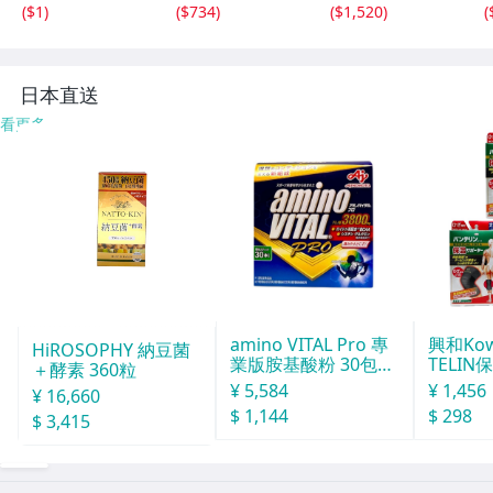
タンディングバッ
ック 19cm
ーラー レッグト
(
$1
)
(
$734
)
(
$1,520
)
(
グ 空気入れ付き
レーニング 脚痩
ストレス発散 エ
せ レッグマシン
クササイズ de08
器具 ダイエット
5
de163
日本直送
看更多
amino VITAL Pro 專
興和Ko
HiROSOPHY 納豆菌
業版胺基酸粉 30包獨
TELIN
＋酵素 360粒
立包裝
L
¥ 5,584
¥ 1,456
¥ 16,660
$ 1,144
$ 298
$ 3,415