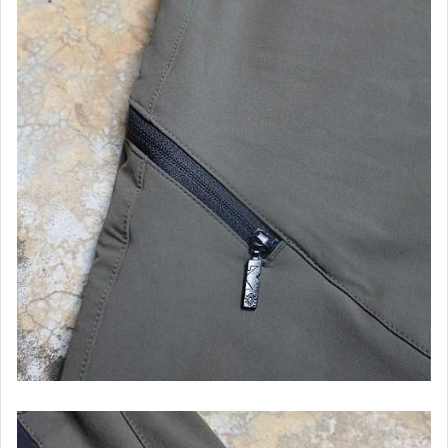
├ 男．風 衣．外 套
└ 男．羽 絨 衣
┌ 男．女．防 水 帽
├ 男．女．雨 衣．雨 褲
└ 清 潔 劑．防 水 劑
┌ 特 惠 運 動 眼 鏡
├７２０armour
├７２０【Mars】A1903
├７２０【A-Fei】A1905
├７２０【Stingray】B330 浮力眼鏡
├７２０【Analog】B355