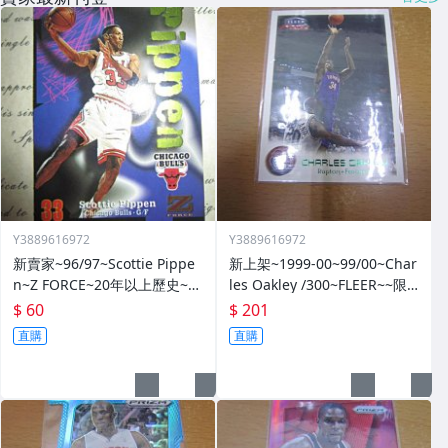
Y3889616972
Y3889616972
新賣家~96/97~Scottie Pippe
新上架~1999-00~99/00~Char
n~Z FORCE~20年以上歷史~無
les Oakley /300~FLEER~~限
限量~
量/300~1060114-1
$ 60
$ 201
直購
直購