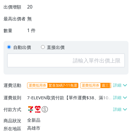
20
出價增額
無
最高出價者
1
件
數量
自動出價
直接出價
運費活動
運費抵用券
驚喜加碼7-11免運
運費抵用券
週三 7-11取貨不
運費規則
7-ELEVEN取貨付款【單件運費$38、滿100
件或消費滿$1000000免運費】、7-ELEVEN
付款方式
取貨不付款【單件運費$38】、萊爾富取貨
付款【單件運費$60、滿50件或消費滿$30
全新品
商品狀況
0000免運費】、郵局掛號【單件運費$50、
高雄市
所在地區