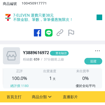
滿30件或消費滿$30000免運費】
100450917771
商品編號
7-ELEVEN 運費只要
38
元
不限金額、筆數，筆筆優惠無限次！
Y3889616972
實名驗證
粉絲數
659
37分鐘前上線
追蹤
1
正評
出貨速度
未出貨率
100.0%
1
0%
天
總評價
1180
優於全站平均
首頁主打
商品分類
直播影片
sign