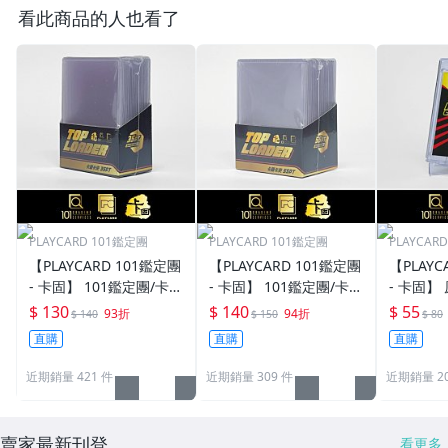
看此商品的人也看了
PLAYCARD 101鑑定團
PLAYCARD 101鑑定團
PLAYCAR
【PLAYCARD 101鑑定團
【PLAYCARD 101鑑定團
【PLAYC
- 卡固】 101鑑定團/卡固
- 卡固】 101鑑定團/卡固
- 卡固】
原廠原裝 一般卡夾 / 塑
原廠原裝 一般卡夾 / 塑
卡夾 / 
$ 130
$ 140
$ 55
93折
94折
$ 140
$ 150
$ 80
膠殼 尺寸：35pt
膠殼 尺寸：55pt
pt / CPH
直購
直購
直購
近期銷量 421 件
近期銷量 309 件
近期銷量 20
賣家最新刊登
看更多