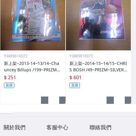
Y3889616972
Y3889616972
新上架~2013-14~13/14~Cha
新上架~2014-15~14/15~CHRI
uncey Billups /199~PRIZM~S
S BOSH /49~PRIZM~SILVER~
ILVER~藍亮~限量/199~10601
紅亮~低限量/49~1060114-1
$ 251
$ 601
14-1
直購
直購
關於我們
客服中心
聯絡我們