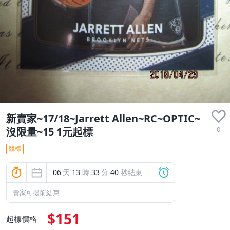
新賣家~17/18~Jarrett Allen~RC~OPTIC~
0
沒限量~15 1元起標
競標
06
天
13
時
33
分
39
秒結束
賣家可提前結束
$151
起標價格