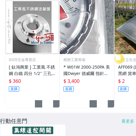
IGO5五金專賣店
精密工業商場
小立立生
[ 鈦鴻興業 ] 工業風 不銹
* W01W 2000-250PA 美
AFF069
鋼 白鐵 四分 1/2" 三孔
國Dwyer 德威爾 指針微
黑網 貨車
法蘭盤 法蘭片 (牙口) 30
壓差表差壓表
網 隔熱網
$ 360
$ 3,400
$ 2
4材質台灣製造 固定座
針織黑網
直購
直購
直購
底座
遮陽布
行動任意門
看更多