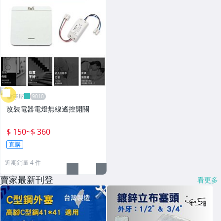
雁渟屋
改裝電器電燈無線遙控開關
$ 150
~
$ 360
直購
近期銷量 4 件
賣家最新刊登
看更多