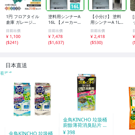
1円 フロアタイル
塗料用シンナーA
【小分け】 塗料
倉庫 ガレージタ
16L 【メーカー直
用シンナーA 1L
イル タイル ガレ
送便/代引不可】
【メーカー直送
5
目前出價
目前出價
目前出價
ージマット 床タ
日本ペイント 塗
便/代引不可】 日
¥ 1,100
¥ 7,478
¥ 2,418
¥
イル ガレージ 床
料 Z03
本ペイント 塗料
(
$241
)
(
$1,637
)
(
$530
)
(
マット フロアマ
Z25
ット 車庫 駐車場
20枚セット wk02
7
日本直送
看更多
金鳥KINCHO 垃圾桶
廚餘薄荷消臭貼片 約
30天分
¥ 398
金鳥KINCHO 垃圾桶