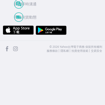
買賣即時溝通
商品到貨動態
APP Store
Google Play
facebook
Instagram
©
2026
Yahoo台灣電子商務 保留所有權利
服務條款
隱私權
拍賣使用規範
交易安全