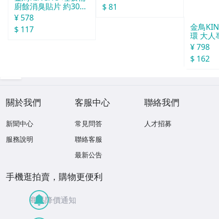
廚餘消臭貼片 約30天
$ 81
分
¥ 578
金鳥KI
$ 117
環 大人
¥ 798
$ 162
關於我們
客服中心
聯絡我們
新聞中心
常見問答
人才招募
服務說明
聯絡客服
最新公告
手機逛拍賣，購物更便利
商品降價通知