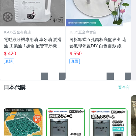
IGO5五金專賣店
IGO5五金專賣店
電動絞牙機專用油 車牙油 潤滑
可拆卸式五孔鋼板底盤底座 花
油 工業油 1加侖 配管車牙機用
藝氣球佈置DIY 白色圓形 紙藝
油 水電消防空調配管
婚慶道具 插花底盤 假花底座
$ 420
$ 550
鋁塑管可用鈦鴻管
直購
直購
日本代購
看全部