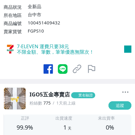
貨運【單件運費$150、消費滿$10000免運
全新品
商品狀況
費】
台中市
所在地區
100451409432
商品編號
FGPS10
賣家貨號
7-ELEVEN 運費只要
38
元
不限金額、筆數，筆筆優惠無限次！
IGO5五金專賣店
實名驗證
粉絲數
775
1天前上線
追蹤
1
正評
出貨速度
未出貨率
99.9%
1
0%
天