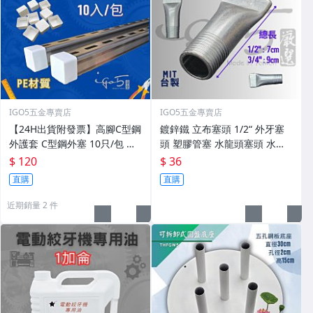
IGO5五金專賣店
IGO5五金專賣店
【24H出貨附發票】高腳C型鋼
鍍鋅鐵 立布塞頭 1/2“ 外牙塞
外護套 C型鋼外塞 10只/包 外
頭 塑膠管塞 水龍頭塞頭 水管
塞 封套 蓋板 槽鐵護套 高腳型
長塞頭 塑膠管塞 試水用 水管
$ 120
$ 36
鋼 台製
塞
直購
直購
近期銷量 2 件