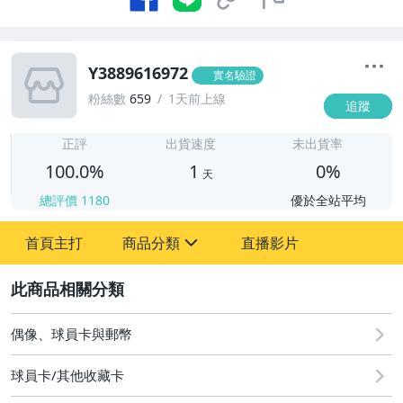
Y3889616972
實名驗證
粉絲數
659
1天前上線
追蹤
1
正評
出貨速度
未出貨率
100.0%
1
0%
天
總評價
1180
優於全站平均
首頁主打
商品分類
直播影片
sign
2
偶像、球員卡與郵幣
偶像、球員卡與郵幣
球員卡/其他收藏卡