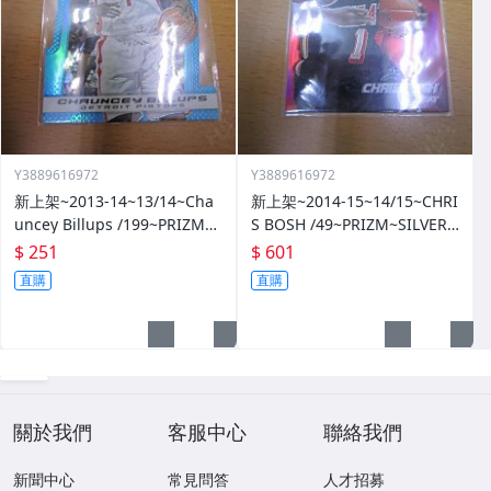
Y3889616972
Y3889616972
新上架~2013-14~13/14~Cha
新上架~2014-15~14/15~CHRI
uncey Billups /199~PRIZM~S
S BOSH /49~PRIZM~SILVER~
ILVER~藍亮~限量/199~10601
紅亮~低限量/49~1060114-1
$ 251
$ 601
14-1
直購
直購
關於我們
客服中心
聯絡我們
新聞中心
常見問答
人才招募