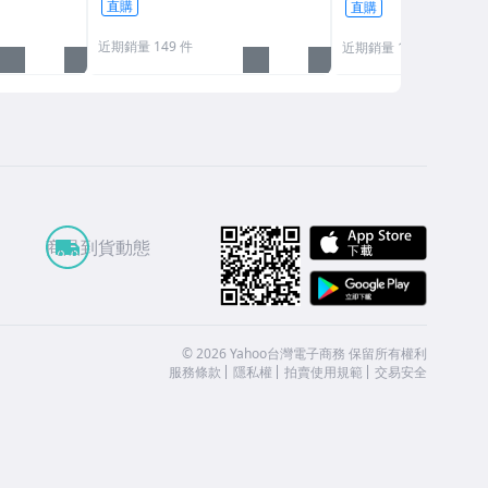
直購
直購
近期銷量 149 件
近期銷量 119 件
APP St
商品到貨動態
Google
©
2026
Yahoo台灣電子商務 保留所有權利
服務條款
隱私權
拍賣使用規範
交易安全