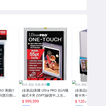
NEXT
時尚.電影.音樂.棒球
時尚.電影.音樂.棒球
RO 薄膜(1
(全新品)美國 Ultra PRO 抗UV吸
(全新品)美國 Ultra P
到貨日期:2
磁式卡夾 (55PT)缺貨中,上次到
般卡夾一包(25個/包)20
貨日期:2024/6/13已再到貨
再到貨
$ 999,999
$ 120
8折
$ 150