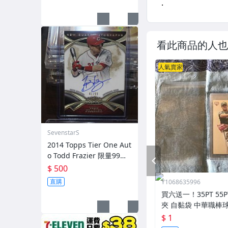
看此商品的人也
人氣賣家
SevenstarS
2014 Topps Tier One Aut
o Todd Frazier 限量99張
PREV
簽名卡
$ 500
直購
Y1068635996
買六送一！35PT 55
夾 自黏袋 中華職棒
王 寶可夢PTCG 漫威 ul
$ 1
可用