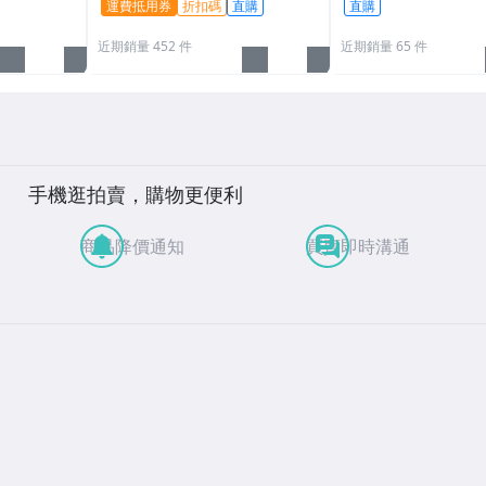
運費抵用券
折扣碼
直購
直購
近期銷量 452 件
近期銷量 65 件
手機逛拍賣，購物更便利
商品降價通知
買賣即時溝通