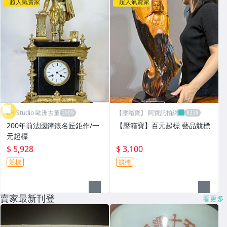
超人氣賣家
超人氣賣家
ZH Studio 歐洲古董
【壓箱寶】 阿寶託拍網
200年前法國鐘錶名匠鉅作/一
【壓箱寶】百元起標 藝品競標
元起標
$ 5,928
$ 3,100
競標
競標
賣家最新刊登
看更多