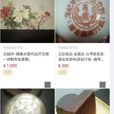
Y5092237733
Y5092237733
呂鐵州~國畫水墨作品(不完整
正刻老品-金義合-台灣老瓷器-
一律郵寄免運費)
落款老茶杯(原始汙垢--郵寄免
運費)
$ 1,000
$ 300
競標
競標