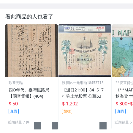
看此商品的人也看了
歡迎光臨
沒得比一元網拍18453715
**便宜貨
四O年代。臺灣鐵路局
【週日21:00】84~S17~
《**MA
【國音電報】(404)
打狗土地股票 公藏63
秋海棠 
國國旗) 
$ 50
$ 1,202
$ 300
~
$
直購
競標
直購
近期銷量 7 件
近期銷量 5