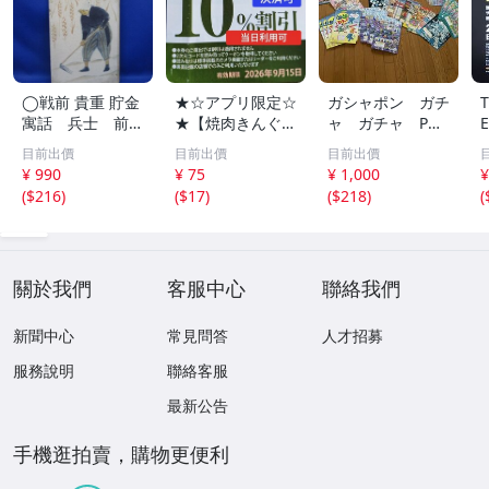
◯戦前 貴重 貯金
★☆アプリ限定☆
ガシャポン ガチ
寓話 兵士 前
★【焼肉きんぐ】
ャ ガチャ POP
線 昭和１４年
平日いつでもクー
ポップ 台紙
目前出價
目前出價
目前出價
非売品 貯金局 古
ポン 10%割引券
非売品 まとめ
¥ 990
¥ 75
¥ 1,000
¥
い 昭和 レトロ ア
9月15日まで Pay
て アンパンマ
(
$216
)
(
$17
)
(
$218
)
(
ンティーク ヴィ
Pay・クレカ決済
ン ポケモン ガ
ンテージ ディス
可 当日利用可能
ンダム サンリ
プレイ /42614
オ 他 大量
關於我們
客服中心
聯絡我們
新聞中心
常見問答
人才招募
服務說明
聯絡客服
最新公告
手機逛拍賣，購物更便利