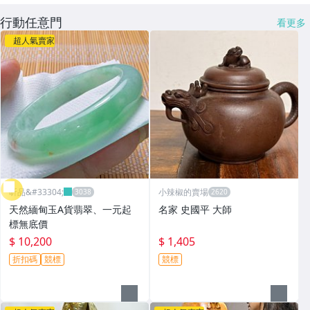
行動任意門
看更多
超人氣賣家
昕品&#33304;
小辣椒的賣場
天然緬甸玉A貨翡翠、一元起
名家 史國平 大師
標無底價
$ 10,200
$ 1,405
折扣碼
競標
競標