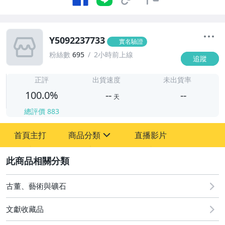
Y5092237733
實名驗證
粉絲數
695
2小時前上線
追蹤
-
-
正評
出貨速度
未出貨率
100.0%
--
--
天
總評價
883
-
首頁主打
商品分類
直播影片
-
sign
古董、藝術與礦石
2
玩具、模型與公仔
古董、藝術與礦石
文獻收藏品