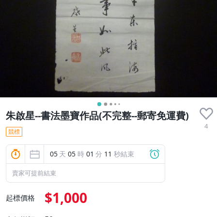
朱啟星--書法墨寶作品(不完整--郵寄免運費)
4
競標
05
天
05
時
01
分
10
秒結束
賣家可提前結束
$1,000
起標價格