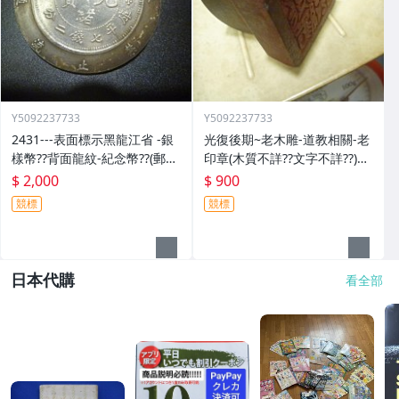
Y5092237733
Y5092237733
2431---表面標示黑龍江省 -銀
光復後期~老木雕-道教相關-老
樣幣??背面龍紋-紀念幣??(郵寄
印章(木質不詳??文字不詳??)歷
免運費)
史民俗文物??(郵寄免運費)
$ 2,000
$ 900
競標
競標
日本代購
看全部