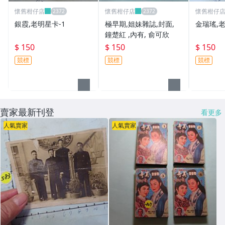
懷舊柑仔店
懷舊柑仔店
懷舊柑仔
銀霞,老明星卡-1
極早期,姐妹雜誌,封面,
金瑞瑤,老
鐘楚紅 ,內有, 俞可欣
$ 150
$ 150
$ 150
競標
競標
競標
賣家最新刊登
看更多
人氣賣家
人氣賣家