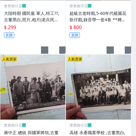
懷舊柑仔店
懷舊柑仔店
大陸時期 國民黨 軍人,特工??,
超級古老時期,5-60年代楊麗花
古董黑白,照片,相片(老兵民國3
歌仔戲,錄音帶一套4卷 **稀少
8年從大陸帶來台灣的) **稀少
品
$ 299
$ 800
品6
直購
直購
人氣賣家
人氣賣家
懷舊柑仔店
懷舊柑仔店
蔣中正 總統 與國軍將領,古董
高雄 水產職業學校 ,古董黑白,