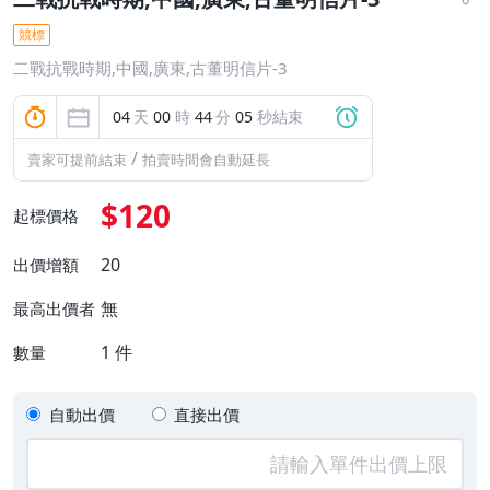
競標
二戰抗戰時期,中國,廣東,古董明信片-3
04
天
00
時
44
分
04
秒結束
/
賣家可提前結束
拍賣時間會自動延長
$120
起標價格
20
出價增額
無
最高出價者
1
件
數量
自動出價
直接出價