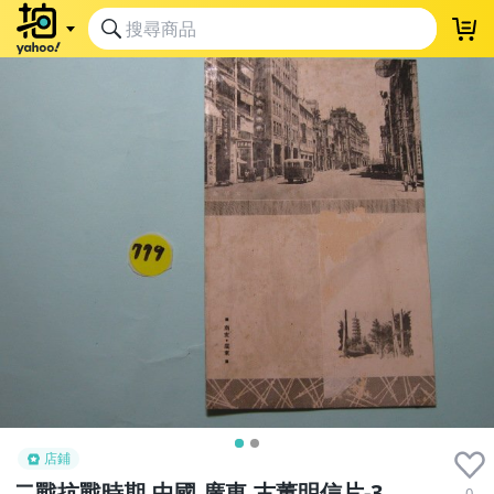
店鋪
二戰抗戰時期,中國,廣東,古董明信片-3
0