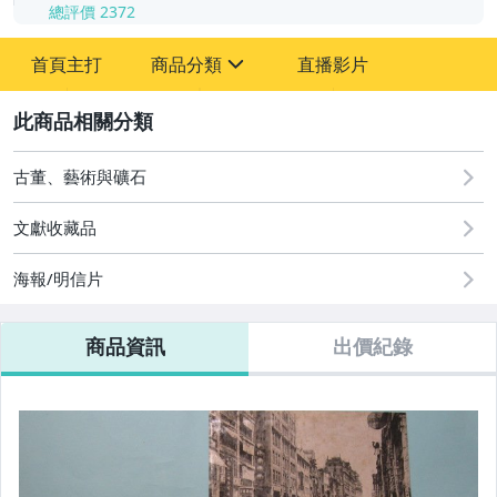
總評價
2372
-
首頁主打
商品分類
直播影片
-
sign
其它
2
古董、藝術與礦石
文獻收藏品
海報/明信片
商品資訊
出價紀錄