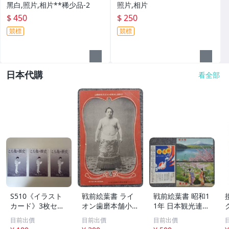
黑白,照片,相片**稀少品-2
照片,相片
$ 450
$ 250
競標
競標
日本代購
看全部
S510《イラスト
戦前絵葉書 ライ
戦前絵葉書 昭和1
カード》3枚セッ
オン歯磨本舗小林
1年 日本観光連盟
ト【こち亀の歴
商店発行 前週優
主催「観光祭」記
目前出價
目前出價
目前出價
史】週刊少年ジャ
勝の横綱常陸山の
念絵葉書 未使用3