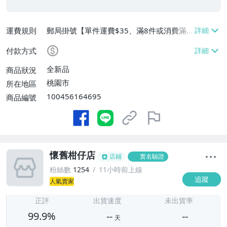
運費規則
郵局掛號【單件運費$35、滿8件或消費滿
$3500免運費】
付款方式
全新品
商品狀況
桃園市
所在地區
100456164695
商品編號
懷舊柑仔店
店鋪
實名驗證
粉絲數
1254
11小時前上線
追蹤
人氣賣家
-
-
正評
出貨速度
未出貨率
99.9%
--
--
天