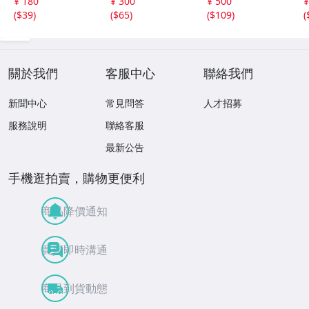
¥ 180
¥ 300
¥ 500
¥
ンプ 37・38合併
雄姿 未使用1枚
枚 / 3枚とも東京
(
$39
)
(
$65
)
(
$109
)
(
号 ☆送料一律☆
市設案内所 観光
祭特印押印
關於我們
客服中心
聯絡我們
新聞中心
常見問答
人才招募
服務說明
聯絡客服
最新公告
手機逛拍賣，購物更便利
商品降價通知
買賣即時溝通
商品到貨動態