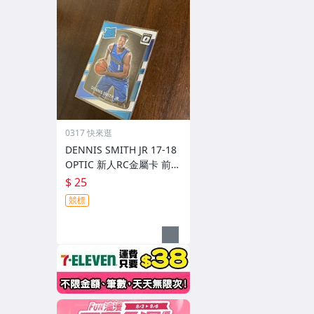
0317 快來逛
DENNIS SMITH JR 17-18
OPTIC 新人RC金屬卡 前後
圖
$ 25
競標