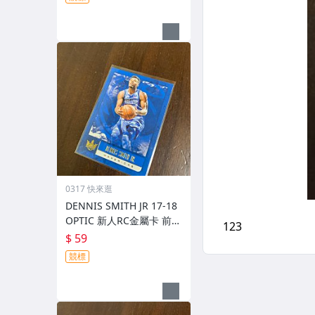
0317 快來逛
DENNIS SMITH JR 17-18
OPTIC 新人RC金屬卡 前後
圖
$ 59
競標