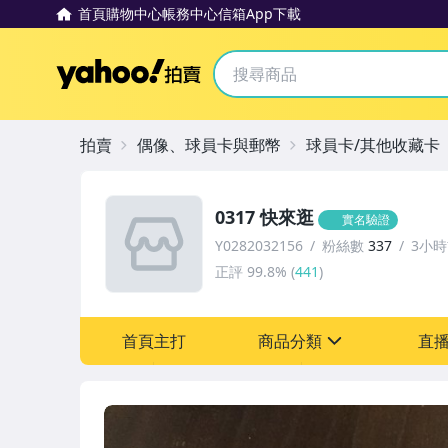
首頁
購物中心
帳務中心
信箱
App下載
Yahoo拍賣
拍賣
偶像、球員卡與郵幣
球員卡/其他收藏卡
0317 快來逛
實名驗證
Y0282032156
粉絲數
337
3小
正評
99.8%
(
441
)
首頁主打
商品分類
直
sign
偶像、球員卡與郵幣