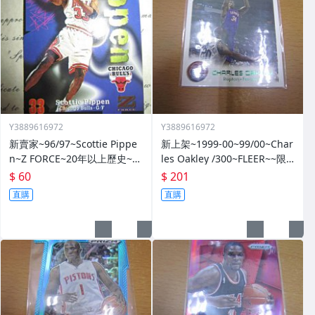
Y3889616972
Y3889616972
新賣家~96/97~Scottie Pippe
新上架~1999-00~99/00~Char
n~Z FORCE~20年以上歷史~無
les Oakley /300~FLEER~~限
限量~
量/300~1060114-1
$ 60
$ 201
直購
直購