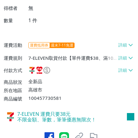
無
得標者
1
件
數量
運費活動
運費抵用券
週末7-11免運
運費規則
7-ELEVEN取貨付款【單件運費$38、滿100
件或消費滿$1000000免運費】、7-ELEVEN
付款方式
取貨不付款【單件運費$38】、萊爾富取貨
付款【單件運費$60、滿50件或消費滿$30
全新品
商品狀況
0000免運費】、郵局掛號【單件運費$50、
高雄市
所在地區
滿30件或消費滿$30000免運費】
100457730581
商品編號
7-ELEVEN 運費只要
38
元
不限金額、筆數，筆筆優惠無限次！