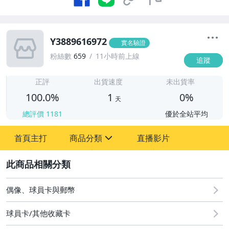
Y3889616972
實名驗證
粉絲數
659
11小時前上線
追蹤
1
正評
出貨速度
未出貨率
100.0%
1
0%
天
總評價
1181
優於全站平均
首頁主打
商品分類
直播影片
sign
2
偶像、球員卡與郵幣
偶像、球員卡與郵幣
球員卡/其他收藏卡