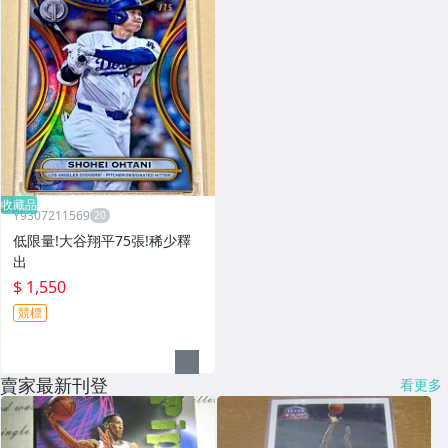
收藏品
Y9307211569
低限量!大谷翔平75張!稀少釋
出
$ 1,550
競標
賣家最新刊登
看更多