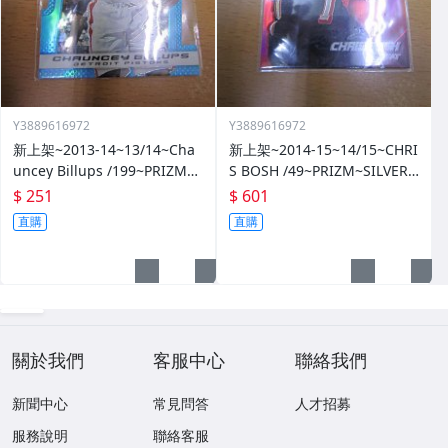
Y3889616972
Y3889616972
新上架~2013-14~13/14~Cha
新上架~2014-15~14/15~CHRI
uncey Billups /199~PRIZM~S
S BOSH /49~PRIZM~SILVER~
ILVER~藍亮~限量/199~10601
紅亮~低限量/49~1060114-1
$ 251
$ 601
14-1
直購
直購
關於我們
客服中心
聯絡我們
新聞中心
常見問答
人才招募
服務說明
聯絡客服