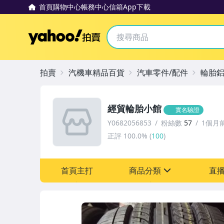
首頁
購物中心
帳務中心
信箱
App下載
Yahoo拍賣
拍賣
汽機車精品百貨
汽車零件/配件
輪胎
經貿輪胎小館
實名驗證
Y0682056853
粉絲數
57
1個月
正評
100.0%
(
100
)
首頁主打
商品分類
直
sign
汽機車精品百貨