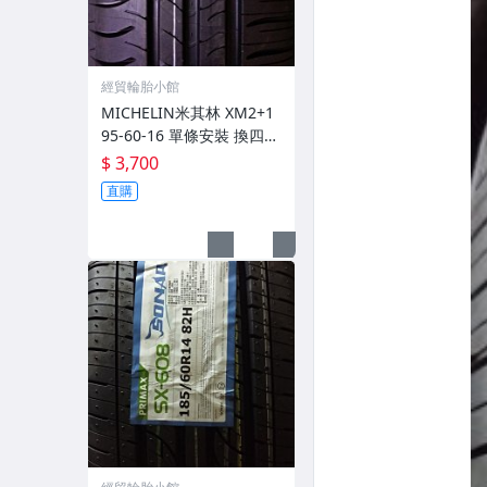
經貿輪胎小館
MICHELIN米其林 XM2+1
95-60-16 單條安裝 換四條
再送3D四輪定位
$ 3,700
直購