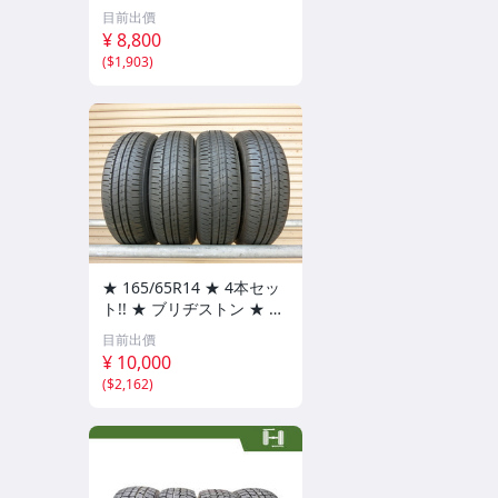
00円〜 S3678-91
目前出價
¥ 8,800
(
$1,903
)
★ 165/65R14 ★ 4本セッ
ト!! ★ ブリヂストン ★ EC
OPIA NH200C 約7.5～8
目前出價
分山 タンク・ハスラー・
¥ 10,000
キャスト
(
$2,162
)