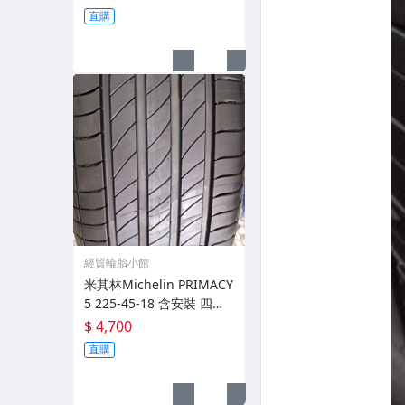
直購
經貿輪胎小館
米其林Michelin PRIMACY
5 225-45-18 含安裝 四條
再送百世霸3D電腦定位
$ 4,700
直購