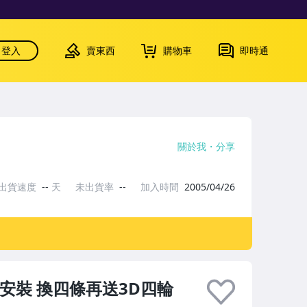
登入
賣東西
購物車
即時通
關於我
分享
出貨速度
--
天
未出貨率
--
加入時間
2005/04/26
單條含安裝 換四條再送3D四輪