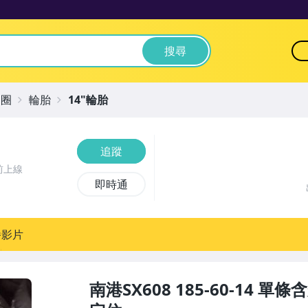
搜尋
鋁圈
輪胎
14"輪胎
追蹤
前上線
即時通
播影片
南港SX608 185-60-14 