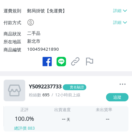
運費規則
郵局掛號【免運費】
付款方式
二手品
商品狀況
新北市
所在地區
100459421890
商品編號
Y5092237733
實名驗證
粉絲數
695
12小時前上線
追蹤
-
-
正評
出貨速度
未出貨率
100.0%
--
--
天
總評價
883