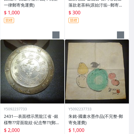
一律郵寄免運費)
落款老茶杯(原始汙垢--郵寄免
運費)
$ 1,000
$ 300
競標
競標
Y5092237733
Y5092237733
2431---表面標示黑龍江省 -銀
朱銘-國畫水墨作品(不完整-郵
樣幣??背面龍紋-紀念幣??(郵寄
寄免運費)
免運費)
$ 2,000
$ 1,000