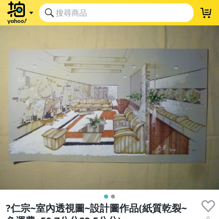
?仁宗~室內透視圖~設計圖作品(紙質乾裂~
0