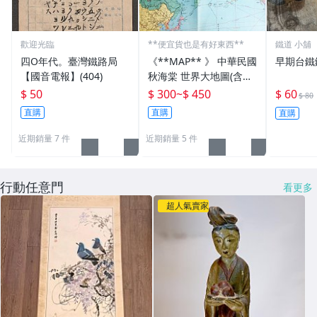
歡迎光臨
**便宜貨也是有好東西**
鐵道 小舖
四O年代。臺灣鐵路局
《**MAP** 》 中華民國
早期台鐵
【國音電報】(404)
秋海棠 世界大地圖(含各
國國旗) 文獻珍藏
$ 50
$ 300
~
$ 450
$ 60
$ 80
直購
直購
直購
近期銷量 7 件
近期銷量 5 件
行動任意門
看更多
超人氣賣家