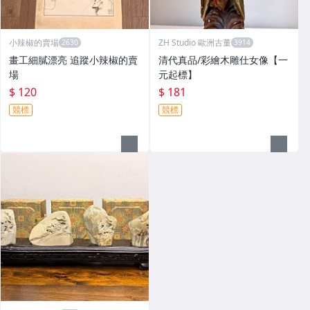
小辣椒的賣場
ZH Studio 歐洲古董
畫工細膩漂亮 追蹤小辣椒的賣
清代真品/彩繪木雕仕女像【一
場
元起標】
$ 120
$ 181
競標
競標