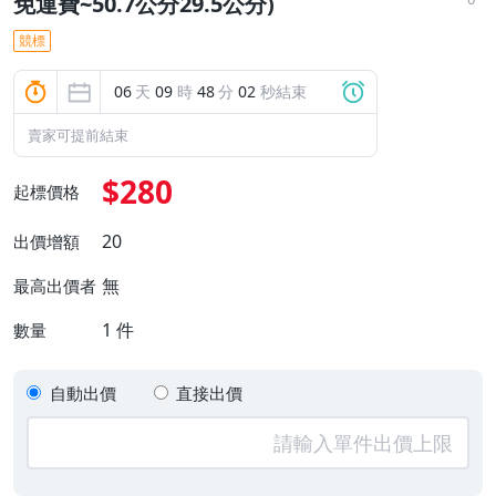
免運費~50.7公分29.5公分)
競標
06
天
09
時
48
分
02
秒結束
賣家可提前結束
$280
起標價格
20
出價增額
無
最高出價者
1
件
數量
自動出價
直接出價