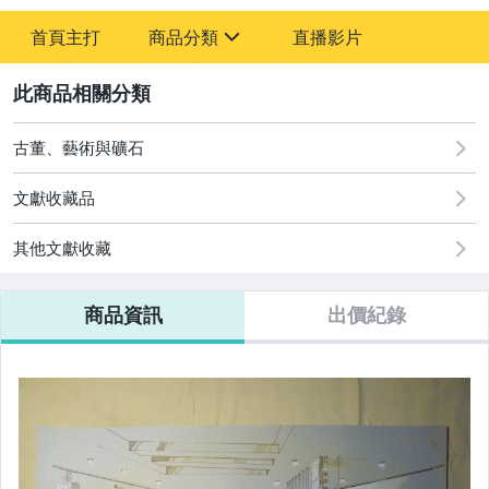
-
首頁主打
商品分類
直播影片
-
sign
古董、藝術與礦石
2
玩具、模型與公仔
古董、藝術與礦石
文獻收藏品
其他文獻收藏
商品資訊
出價紀錄