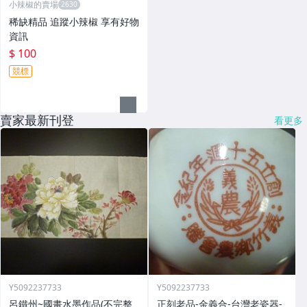
小辣椒的賣場
稀缺精品 追蹤小辣椒 享有好物
資訊
$ 100
競標
賣家最新刊登
看更多
Y5092237733
Y5092237733
呂鐵州~國畫水墨作品(不完整
正刻老品-金義合-台灣老瓷器-