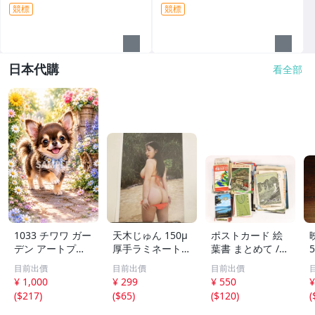
競標
競標
日本代購
看全部
1033 チワワ ガー
天木じゅん 150μ
ポストカード 絵
デン アートプリ
厚手ラミネート加
葉書 まとめて /
ント 2L判 水彩画
工 6ページ 写真
大量 / アジア / 写
目前出價
目前出價
目前出價
風 犬 フラワー イ
集 SSS グラビア
真 / 文化 / 観光 /
¥ 1,000
¥ 299
¥ 550
¥
ンテリア
切り抜き まとめ
旅行 / はがき / 現
(
$217
)
(
$65
)
(
$120
)
(
て発送承ります。
状品