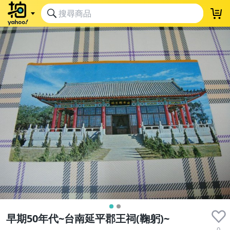
早期50年代~台南延平郡王祠(鞠躬)~
0