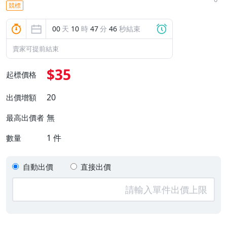
競標
00
天
10
時
47
分
46
秒結束
賣家可提前結束
$35
起標價格
20
出價增額
無
最高出價者
1
件
數量
自動出價
直接出價