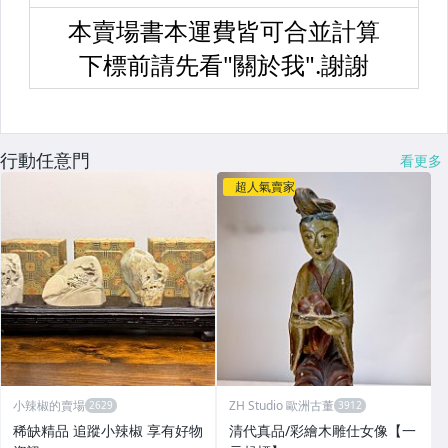
行動任意門
看更多
超人氣賣家
小辣椒的賣場
ZH Studio 歐洲古董
稀缺精品 追蹤小辣椒 享有好物
清代真品/彩繪木雕仕女像【一