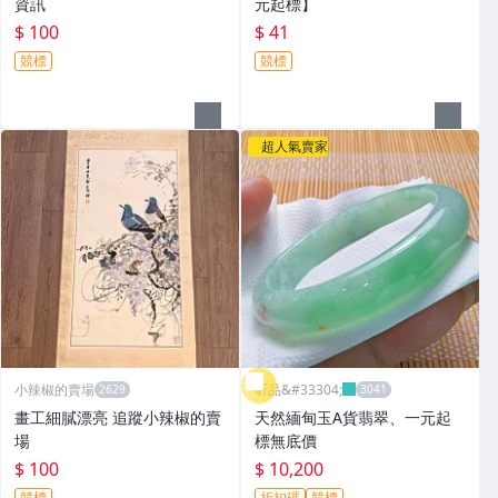
資訊
元起標】
$ 100
$ 41
競標
競標
超人氣賣家
小辣椒的賣場
昕品&#33304;
畫工細膩漂亮 追蹤小辣椒的賣
天然緬甸玉A貨翡翠、一元起
場
標無底價
$ 100
$ 10,200
競標
折扣碼
競標