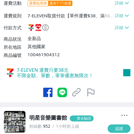
運費活動
運費抵用券
週末7-11免運
運費規則
7-ELEVEN取貨付款【單件運費$38、滿10
件或消費滿$999免運費】、萊爾富取貨付
付款方式
款【單件運費$60、滿10件或消費滿$999
免運費】、郵局掛號【單件運費$60、滿10
全新品
商品狀況
件或消費滿$999免運費】
其他國家
所在地區
100461904312
商品編號
7-ELEVEN 運費只要
38
元
不限金額、筆數，筆筆優惠無限次！
明星音樂圖書館
實名驗證
粉絲數
952
1小時前上線
追蹤