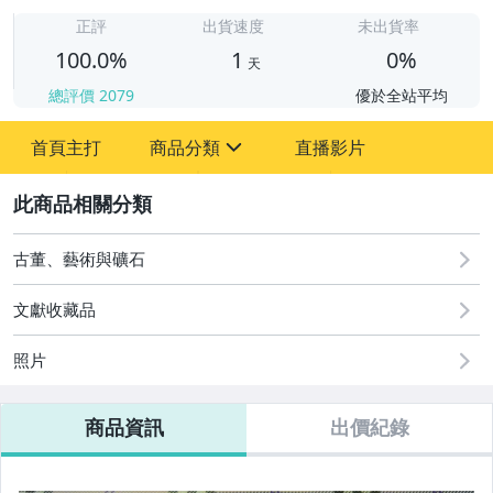
1
正評
出貨速度
未出貨率
100.0%
1
0%
天
總評價
2079
優於全站平均
首頁主打
商品分類
直播影片
sign
2
圖書/影音/文具
成人專區
古董、藝術與礦石
古董、藝術與礦石
文獻收藏品
玩具、模型與公仔
照片
居家、家具與園藝
商品資訊
出價紀錄
偶像、球員卡與郵幣
家電與影音視聽