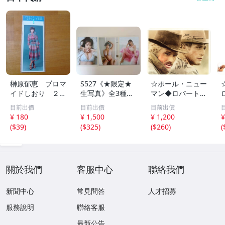
榊原郁恵 ブロマ
S527《★限定★
☆ポール・ニュー
イドしおり ２枚
生写真》全3種セ
マン◆ロバート・
組 レトロ 送料
ット【井口裕香】
レッドフォード◆
目前出價
目前出價
目前出價
１１０円 未開封
FLASH（フラッシ
サイン入り写真◆
¥ 180
¥ 1,500
¥ 1,200
¥
ュ）2026年8月18
30x20㎝☆
(
$39
)
(
$325
)
(
$260
)
(
日・25日合併号
★セブンネット限
定特典★ ☆送料
一律☆
關於我們
客服中心
聯絡我們
新聞中心
常見問答
人才招募
服務說明
聯絡客服
最新公告