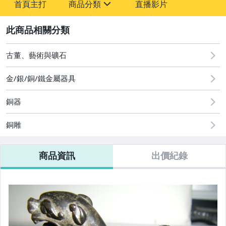
首頁主打
商品分類
直播影片
-
sign
古董、藝術與礦石
2
原創設計良品
古董、藝術與礦石
居家、家具與園藝
金/銀/銅/鐵金屬器具
銅器
銅雕
商品資訊
出價紀錄