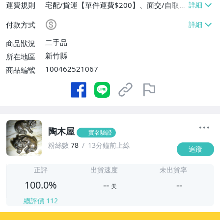
運費規則
宅配/貨運【單件運費$200】、面交/自取/
不寄送【免運費】
付款方式
二手品
商品狀況
新竹縣
所在地區
100462521067
商品編號
陶木屋
實名驗證
粉絲數
78
13分鐘前上線
追蹤
-
-
正評
出貨速度
未出貨率
100.0%
--
--
天
總評價
112
-