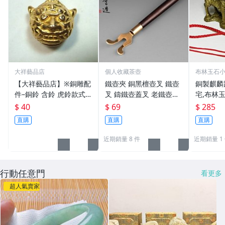
大祥藝品店
個人收藏茶壺
布林玉石
【大祥藝品店】※銅雕配
鐵壺夾 銅黑檀壺叉 鐵壺
銅製麒麟
件–銅鈴 含鈴 虎鈴款式
叉 鑄鐵壺蓋叉 老鐵壺夾
宅,布林玉
吊飾 銅製
子配件 生鐵壺器 老鐵壺
6，贈中
$ 40
$ 69
$ 285
器
五帝錢吊
直購
直購
直購
近期銷量 8 件
近期銷量 1
行動任意門
看更多
超人氣賣家