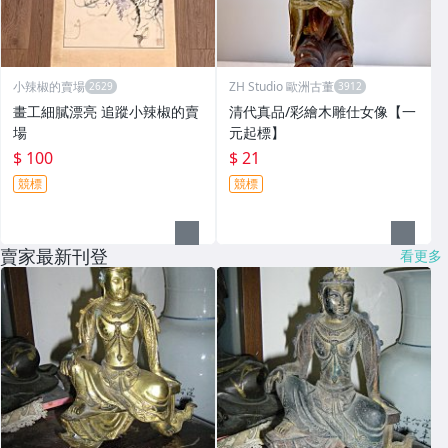
小辣椒的賣場
ZH Studio 歐洲古董
畫工細膩漂亮 追蹤小辣椒的賣
清代真品/彩繪木雕仕女像【一
場
元起標】
$ 100
$ 21
競標
競標
賣家最新刊登
看更多