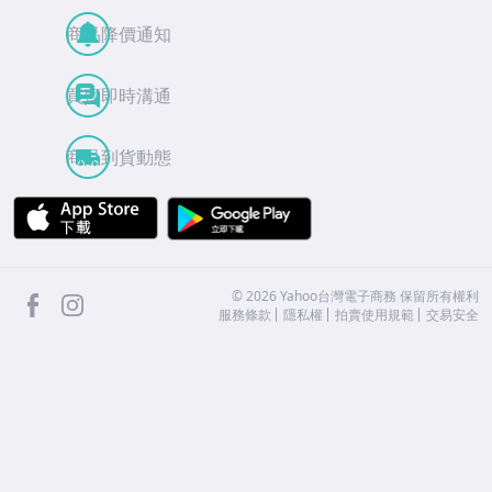
商品降價通知
買賣即時溝通
商品到貨動態
APP Store
Google Play
facebook
Instagram
©
2026
Yahoo台灣電子商務 保留所有權利
服務條款
隱私權
拍賣使用規範
交易安全