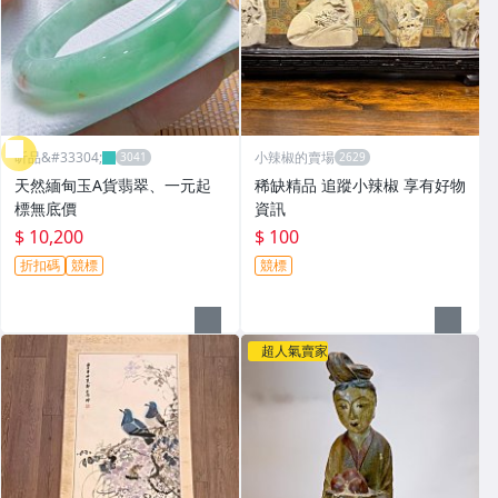
昕品&#33304;
小辣椒的賣場
天然緬甸玉A貨翡翠、一元起
稀缺精品 追蹤小辣椒 享有好物
標無底價
資訊
$ 10,200
$ 100
折扣碼
競標
競標
超人氣賣家