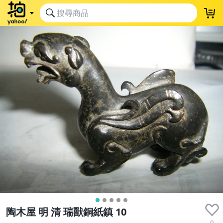
陶木屋 明 清 瑞獸銅紙鎮 10
0