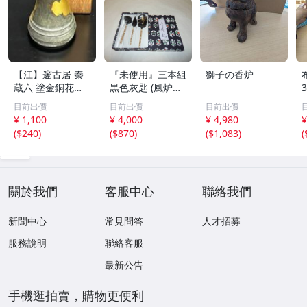
【江】邃古居 秦
『未使用』三本組
獅子の香炉
蔵六 塗金銅花器
黒色灰匙 (風炉用)
直径約9cm×高さ
化粧箱
目前出價
目前出價
目前出價
30cm 在銘 共箱
¥ 1,100
¥ 4,000
¥ 4,980
¥
古美術品(華道具
(
$240
)
(
$870
)
(
$1,083
)
(
花生花瓶花生飾
壺)BXZ2737 LTah
kp CTqxaf
關於我們
客服中心
聯絡我們
新聞中心
常見問答
人才招募
服務說明
聯絡客服
最新公告
手機逛拍賣，購物更便利