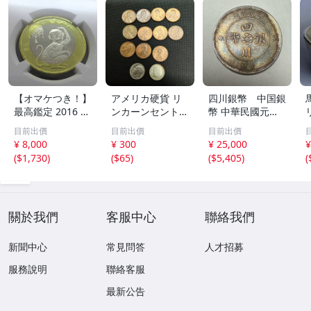
【オマケつき！】
アメリカ硬貨 リ
四川銀幣 中国銀
最高鑑定 2016 中
ンカーンセント
幣 中華民國元年
国 10元 申年 猿
他13枚セット 外
軍政府造 壹圓 古
目前出價
目前出價
目前出價
バイメタル NGC
国コイン 古銭 コ
銭 銀貨 アンティ
¥ 8,000
¥ 300
¥ 25,000
¥
MS69PL プルーフ
レクション
ーク
(
$1,730
)
(
$65
)
(
$5,405
)
(
ライク 初期発行
金猴春ラベル ア
ンティークコイン
關於我們
客服中心
聯絡我們
新聞中心
常見問答
人才招募
服務說明
聯絡客服
最新公告