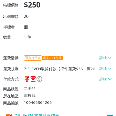
$250
結標價格
20
出價增額
無
得標者
1
件
數量
運費活動
運費抵用券
週末7-11免運
運費規則
7-ELEVEN取貨付款【單件運費$38、滿20
件或消費滿$20000免運費】、萊爾富取貨
付款方式
付款【單件運費$60、滿20件或消費滿$20
000免運費】、郵局掛號【單件運費$40、
二手品
商品狀況
滿20件或消費滿$20000免運費】
南投縣
所在地區
100465364265
商品編號
7-ELEVEN 運費只要
38
元