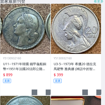
賣家最新刊登
看更多
Y5130932160
Y5130932160
U11--1971年韓國 鐵甲龜船銅
U3-5--1973年 希臘20 德拉克
幣+1951年法國20法郎公雞鋁
馬硬幣 雅典娜 (神話中的智慧
青銅+1958年埃及 10 米利姆獅
女神)與不死鳥
$ 899
$ 399
身人面像鋁青銅共3枚
直購
直購