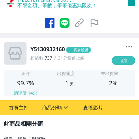
不限金額、筆數，筆筆優惠無限次！
Y5130932160
實名驗證
粉絲數
737
31分鐘前上線
追蹤
1
正評
出貨速度
未出貨率
99.7%
1
2%
天
總評價
1491
首頁主打
商品分類
直播影片
sign
2
古董、藝術與礦石
偶像、球員卡與郵幣