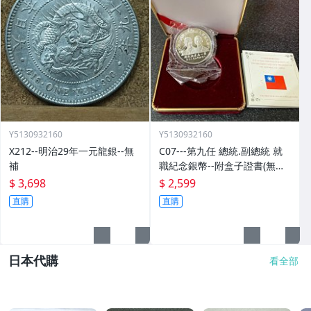
Y5130932160
Y5130932160
X212--明治29年一元龍銀--無
C07---第九任 總統.副總統 就
補
職紀念銀幣--附盒子證書(無外
紙盒)
$ 3,698
$ 2,599
直購
直購
日本代購
看全部