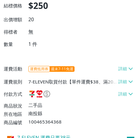
$250
結標價格
20
出價增額
無
得標者
1
件
數量
運費活動
運費抵用券
週末7-11免運
運費規則
7-ELEVEN取貨付款【單件運費$38、滿20
件或消費滿$20000免運費】、萊爾富取貨
付款方式
付款【單件運費$60、滿20件或消費滿$20
000免運費】、郵局掛號【單件運費$40、
二手品
商品狀況
滿20件或消費滿$20000免運費】
南投縣
所在地區
100465364368
商品編號
7-ELEVEN 運費只要
38
元