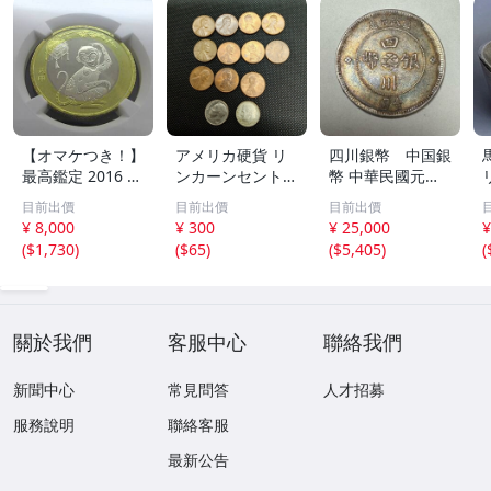
【オマケつき！】
アメリカ硬貨 リ
四川銀幣 中国銀
最高鑑定 2016 中
ンカーンセント
幣 中華民國元年
国 10元 申年 猿
他13枚セット 外
軍政府造 壹圓 古
目前出價
目前出價
目前出價
バイメタル NGC
国コイン 古銭 コ
銭 銀貨 アンティ
¥ 8,000
¥ 300
¥ 25,000
¥
MS69PL プルーフ
レクション
ーク
(
$1,730
)
(
$65
)
(
$5,405
)
(
ライク 初期発行
金猴春ラベル ア
ンティークコイン
關於我們
客服中心
聯絡我們
新聞中心
常見問答
人才招募
服務說明
聯絡客服
最新公告