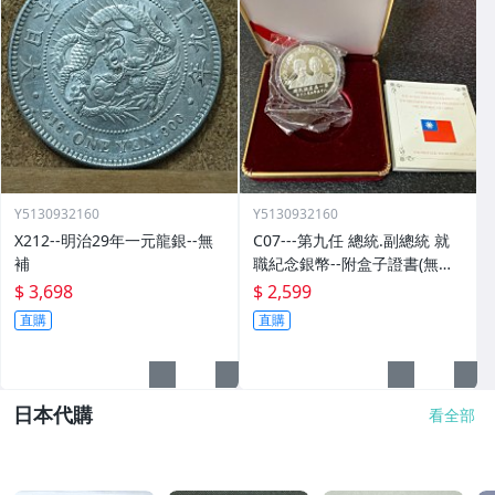
Y5130932160
Y5130932160
X212--明治29年一元龍銀--無
C07---第九任 總統.副總統 就
補
職紀念銀幣--附盒子證書(無外
紙盒)
$ 3,698
$ 2,599
直購
直購
日本代購
看全部