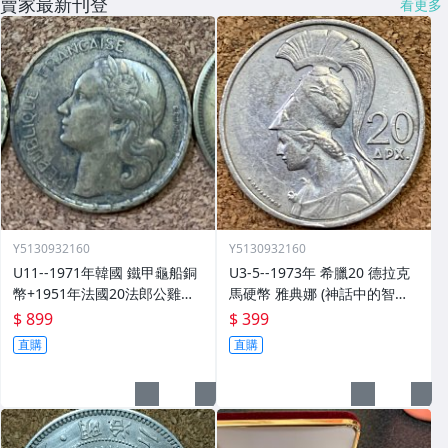
賣家最新刊登
看更多
Y5130932160
Y5130932160
U11--1971年韓國 鐵甲龜船銅
U3-5--1973年 希臘20 德拉克
幣+1951年法國20法郎公雞鋁
馬硬幣 雅典娜 (神話中的智慧
青銅+1958年埃及 10 米利姆獅
女神)與不死鳥
$ 899
$ 399
身人面像鋁青銅共3枚
直購
直購