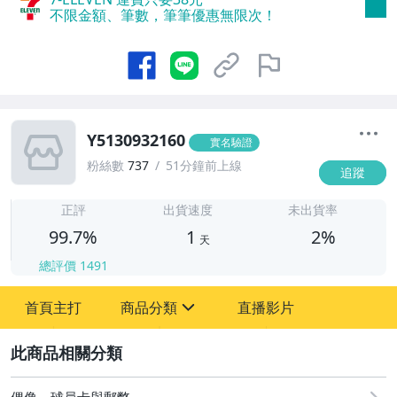
不限金額、筆數，筆筆優惠無限次！
Y5130932160
實名驗證
粉絲數
737
51分鐘前上線
追蹤
1
正評
出貨速度
未出貨率
99.7%
1
2%
天
總評價
1491
首頁主打
商品分類
直播影片
sign
2
古董、藝術與礦石
偶像、球員卡與郵幣