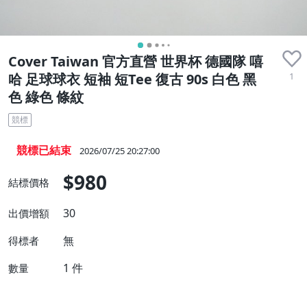
Cover Taiwan 官方直營 世界杯 德國隊 嘻
1
哈 足球球衣 短袖 短Tee 復古 90s 白色 黑
色 綠色 條紋
競標
競標已結束
2026/07/25 20:27:00
$980
結標價格
30
出價增額
無
得標者
1
件
數量