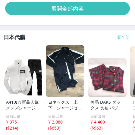
展開全部內容
日本代購
看全部
A410I☆新品人気
ヨネックス 上
美品 DAKS ダッ
メンズジャージ
下 ジャージセッ
クス 長袖 パジャ
セットアップ 上
ト 美品 黒系
マ 綿100% Mサ
目前出價
目前出價
目前出價
下セット スウェ
Ｍサイズ
イズ レッド×ブラ
¥ 975
¥ 2,980
¥ 4,400
¥
ット パーカー ト
ック チェック 56
(
$214
)
(
$653
)
(
$963
)
(
レーナー スポー
36-6200 メンズ