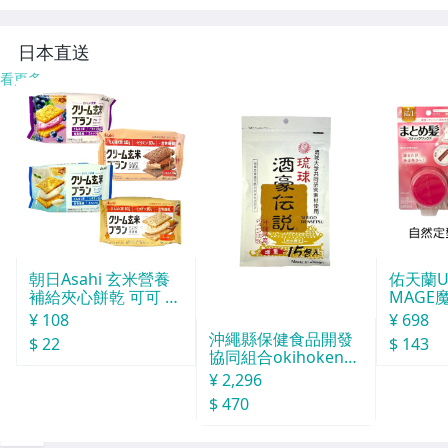
ツウエア部屋着A
◆2005
日本直送
看更多
朝日Asahi 玄米營養
佑天蘭Ut
補給夾心餅乾 可可 72
MAGE
g
型
¥ 108
¥ 698
沖繩縣保健食品開發
$ 22
$ 143
協同組合okihoken琉
球酒豪傳說 15包入
¥ 2,296
$ 470