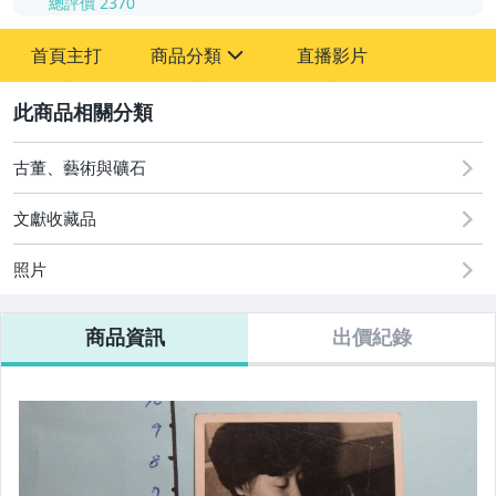
總評價
2370
-
首頁主打
商品分類
直播影片
-
sign
其它
2
古董、藝術與礦石
文獻收藏品
照片
商品資訊
出價紀錄