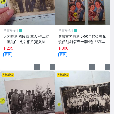
懷舊柑仔店
懷舊柑仔店
大陸時期 國民黨 軍人,特工??,
超級古老時期,5-60年代楊麗花
古董黑白,照片,相片(老兵民國3
歌仔戲,錄音帶一套4卷 **稀少
8年從大陸帶來台灣的) **稀少
品
$ 299
$ 800
品6
直購
直購
人氣賣家
人氣賣家