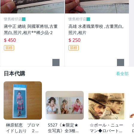
懷舊柑仔店
懷舊柑仔店
蔣中正 總統 與國軍將領,古董
高雄 水產職業學校 ,古董黑白,
黑白,照片,相片**稀少品-2
照片,相片
$ 450
$ 250
競標
競標
日本代購
看全部
榊原郁恵 ブロマ
S527《★限定★
☆ポール・ニュー
イドしおり ２枚
生写真》全3種セ
マン◆ロバート・