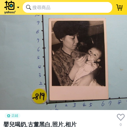
店鋪
嬰兒喝奶,古董黑白,照片,相片
0