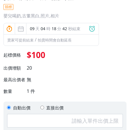
競標
嬰兒喝奶,古董黑白,照片,相片
09
天
04
時
18
分
42
秒結束
/
賣家可提前結束
拍賣時間會自動延長
$100
起標價格
20
出價增額
無
最高出價者
1
件
數量
自動出價
直接出價