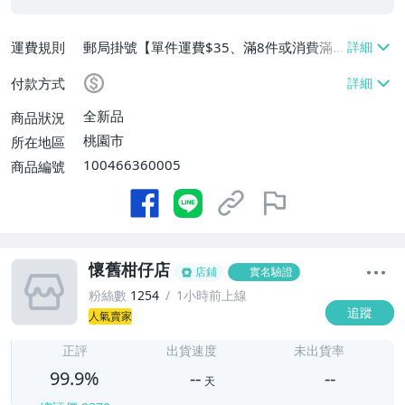
運費規則
郵局掛號【單件運費$35、滿8件或消費滿
$3500免運費】
付款方式
全新品
商品狀況
桃園市
所在地區
100466360005
商品編號
懷舊柑仔店
店鋪
實名驗證
粉絲數
1254
1小時前上線
追蹤
人氣賣家
-
-
正評
出貨速度
未出貨率
99.9%
--
--
天