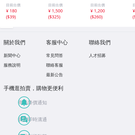
組 レトロ 送料
ット【井口裕香】
レッドフォード◆
目前出價
目前出價
目前出價
１１０円 未開封
FLASH（フラッシ
サイン入り写真◆
¥ 180
¥ 1,500
¥ 1,200
¥
ュ）2026年8月18
30x20㎝☆
(
$39
)
(
$325
)
(
$260
)
(
日・25日合併号
★セブンネット限
定特典★ ☆送料
一律☆
關於我們
客服中心
聯絡我們
新聞中心
常見問答
人才招募
服務說明
聯絡客服
最新公告
手機逛拍賣，購物更便利
商品降價通知
買賣即時溝通