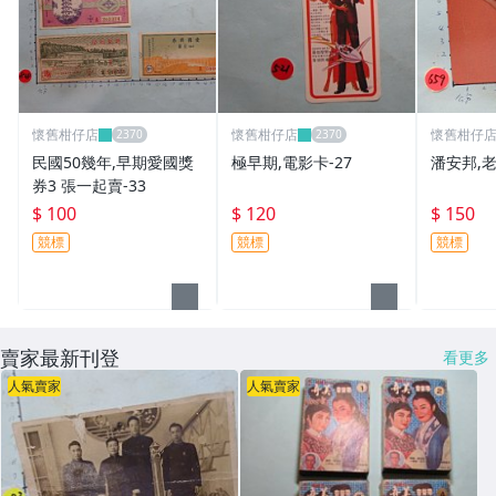
懷舊柑仔店
懷舊柑仔店
懷舊柑仔
民國50幾年,早期愛國獎
極早期,電影卡-27
潘安邦,老
券3 張一起賣-33
$ 100
$ 120
$ 150
競標
競標
競標
賣家最新刊登
看更多
人氣賣家
人氣賣家