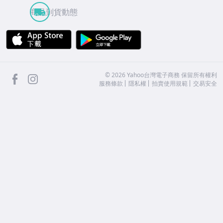
商品到貨動態
APP Store
Google Play
facebook
Instagram
©
2026
Yahoo台灣電子商務 保留所有權利
服務條款
隱私權
拍賣使用規範
交易安全