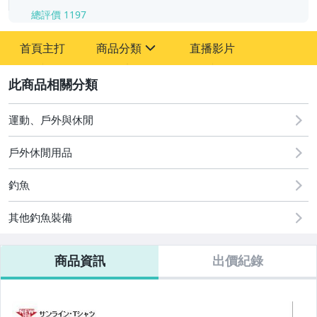
總評價
1197
-
首頁主打
商品分類
直播影片
-
sign
運動、戶外與休閒
2
運動、戶外與休閒
戶外休閒用品
釣魚
其他釣魚裝備
商品資訊
出價紀錄