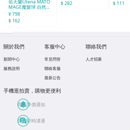
佑天蘭Utena MATO
$ 282
$ 111
MAGE魔髮球 自然定
型 白色花香味
¥ 798
$ 162
關於我們
客服中心
聯絡我們
新聞中心
常見問答
人才招募
服務說明
聯絡客服
最新公告
手機逛拍賣，購物更便利
商品降價通知
買賣即時溝通