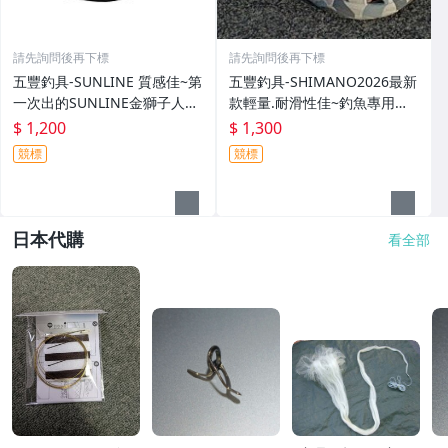
請先詢問後再下標
請先詢問後再下標
五豐釣具-SUNLINE 質感佳~第
五豐釣具-SHIMANO2026最新
一次出的SUNLINE金獅子人字
款輕量.耐滑性佳~釣魚專用布
夾腳拖鞋SUS-401特價1200元
希涼鞋 FS-091I特價1300元
$ 1,200
$ 1,300
競標
競標
日本代購
看全部