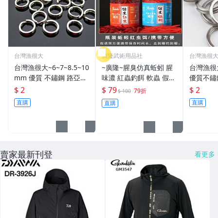
台灣漁很大
廣隆武術用品社
台灣漁很
台灣漁很大~6~7~8.5~10
~廣隆~腥臭仿真蚯蚓 腥
台灣漁很
mm 優質 不鏽鋼 路亞環
味濃 紅蟲釣餌 軟蟲 假蚯
優質不鏽
S型開口 扁平 打扁 打平
蚓 海魚餌 紅蟲 路亞餌
平 打扁 打平 路
$ 2
$ 79
$ 2
79折
$ 100
路亞 雙環 雙圈 強力
假餌 誘餌 仿生餌 擬餌
雙環 路亞環
直購
直購
直購
路亞軟餌
路亞環
賣家最新刊登
看更多