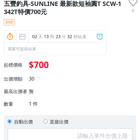
五豐釣具-SUNLINE 最新款短袖圓T SCW-1
0
342T特價700元
競標
02
天
13
時
23
分
31
秒結束
賣家可提前結束
$700
起標價格
30
出價增額
無
最高出價者
1
件
數量
自動出價
直接出價