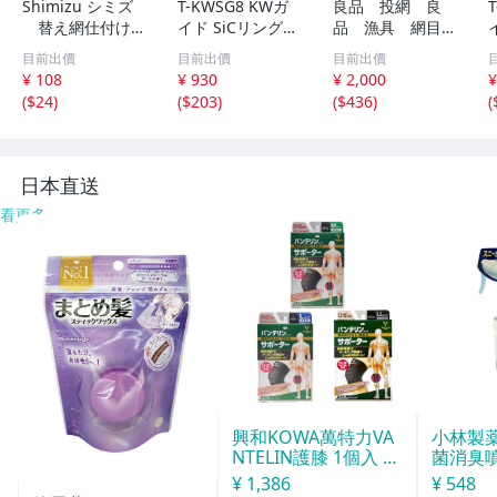
Shimizu シミズ
T-KWSG8 KWガ
良品 投網 良
替え網仕付けセ
イド SiCリング
品 漁具 網目
ット ゴールド×
富士工業 ガイド
約1ｃｍ×1ｃｍ
目前出價
目前出價
目前出價
ブラック
チタンフレーム
4Ｋｇ ⑥
¥ 108
¥ 930
¥ 2,000
¥
(
$24
)
(
$203
)
(
$436
)
(
日本直送
看更多
興和KOWA萬特力VA
小林製薬
NTELIN護膝 1個入 L
菌消臭噴
號
¥ 1,386
¥ 548