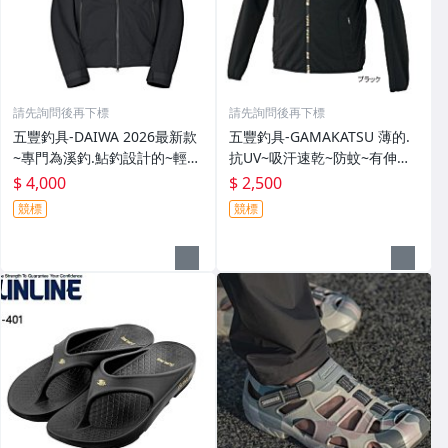
請先詢問後再下標
請先詢問後再下標
五豐釣具-DAIWA 2026最新款
五豐釣具-GAMAKATSU 薄的.
~專門為溪釣.鮎釣設計的~輕
抗UV~吸汗速乾~防蚊~有伸縮
便.薄的短版防水雨衣DR-3926J
彈性付帽防曬外套 GM-3547
$ 4,000
$ 2,500
外套特價4000元
特價2000元
競標
競標