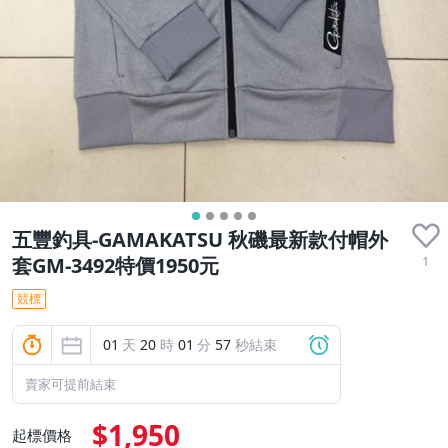
五豐釣具-GAMAKATSU 秋磯最新款付帽外
1
套GM-3492特價1950元
競標
01
天
20
時
01
分
56
秒結束
賣家可提前結束
$1,950
起標價格