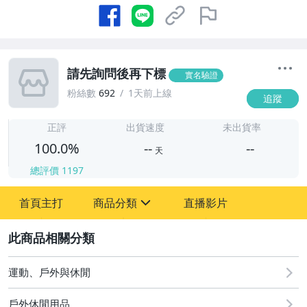
請先詢問後再下標
實名驗證
粉絲數
692
1天前上線
追蹤
-
-
正評
出貨速度
未出貨率
100.0%
--
--
天
總評價
1197
-
首頁主打
商品分類
直播影片
-
sign
運動、戶外與休閒
2
運動、戶外與休閒
戶外休閒用品