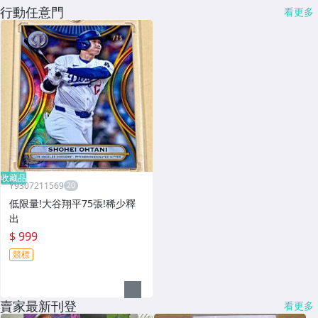
行動任意門
看更多
收藏品
Y9307211569
低限量!大谷翔平75張!稀少釋
出
$ 999
競標
賣家最新刊登
看更多