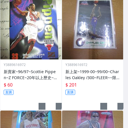
Y3889616972
Y3889616972
新賣家~96/97~Scottie Pippe
新上架~1999-00~99/00~Char
n~Z FORCE~20年以上歷史~無
les Oakley /300~FLEER~~限
限量~
量/300~1060114-1
$ 60
$ 201
直購
直購