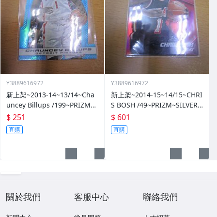
Y3889616972
Y3889616972
新上架~2013-14~13/14~Cha
新上架~2014-15~14/15~CHRI
uncey Billups /199~PRIZM~S
S BOSH /49~PRIZM~SILVER~
ILVER~藍亮~限量/199~10601
紅亮~低限量/49~1060114-1
$ 251
$ 601
14-1
直購
直購
關於我們
客服中心
聯絡我們