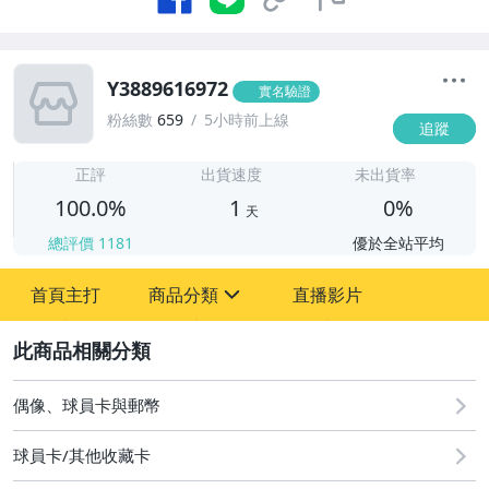
Y3889616972
實名驗證
粉絲數
659
5小時前上線
追蹤
1
正評
出貨速度
未出貨率
100.0%
1
0%
天
總評價
1181
優於全站平均
首頁主打
商品分類
直播影片
sign
2
偶像、球員卡與郵幣
偶像、球員卡與郵幣
球員卡/其他收藏卡