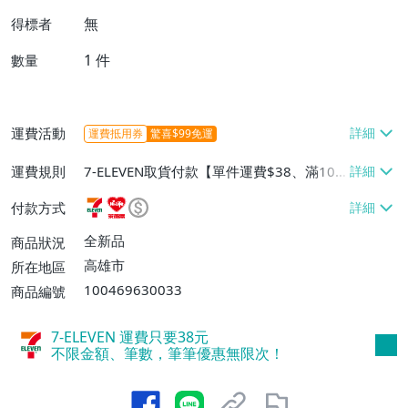
無
得標者
1
件
數量
運費活動
運費抵用券
驚喜$99免運
運費規則
7-ELEVEN取貨付款【單件運費$38、滿100
件或消費滿$1000000免運費】、7-ELEVEN
付款方式
取貨不付款【單件運費$38】、萊爾富取貨
付款【單件運費$60、滿50件或消費滿$30
全新品
商品狀況
0000免運費】、郵局掛號【單件運費$50、
高雄市
所在地區
滿30件或消費滿$30000免運費】
100469630033
商品編號
7-ELEVEN 運費只要
38
元
不限金額、筆數，筆筆優惠無限次！