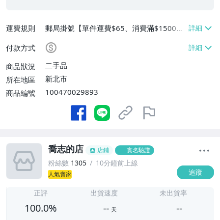
運費規則
郵局掛號【單件運費$65、消費滿$1500免
運費】
付款方式
二手品
商品狀況
新北市
所在地區
100470029893
商品編號
喬志的店
店鋪
實名驗證
粉絲數
1305
10分鐘前上線
追蹤
人氣賣家
-
-
正評
出貨速度
未出貨率
100.0%
--
--
天