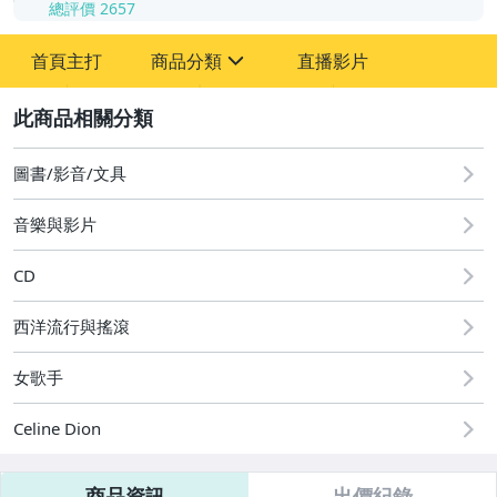
總評價
2657
-
首頁主打
商品分類
直播影片
-
sign
2
圖書/影音/文具
音樂與影片
國語光碟
台語光碟
CD
古典光碟
西洋流行與搖滾
爵士樂
女歌手
音樂光碟
Celine Dion
粵語光碟
商品資訊
出價紀錄