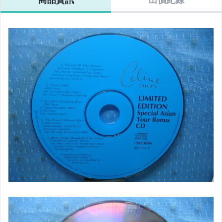
客語光碟
日語光碟
韓語光碟
西洋光碟
相聲國劇光碟
連續據 DVD光碟
電影電視電玩原聲帶
卡拉OK DVD光碟
卡拉OK VCD光碟
DVD演唱會光碟
DVD電影光碟