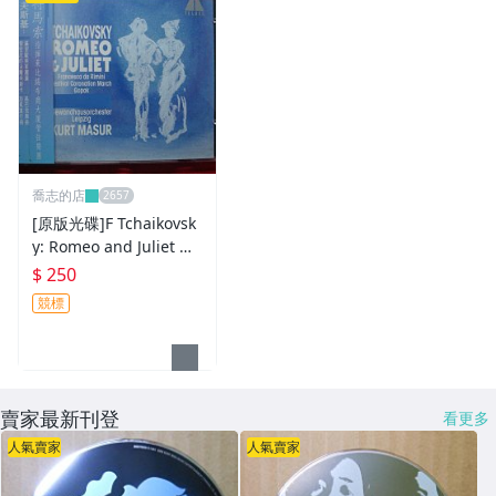
喬志的店
[原版光碟]F Tchaikovsk
y: Romeo and Juliet M
ADE IN GERMANY
$ 250
競標
賣家最新刊登
看更多
人氣賣家
人氣賣家