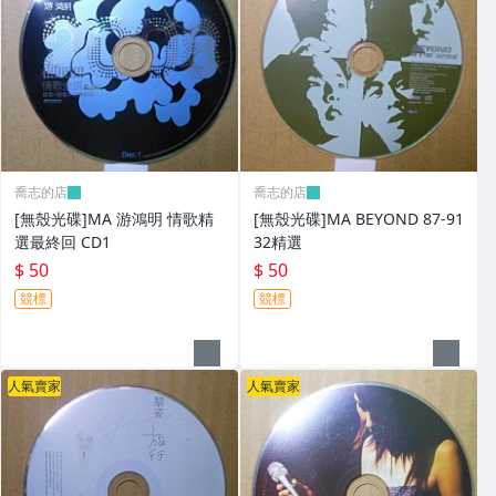
喬志的店
喬志的店
[無殼光碟]MA 游鴻明 情歌精
[無殼光碟]MA BEYOND 87-91
選最終回 CD1
32精選
$ 50
$ 50
競標
競標
人氣賣家
人氣賣家