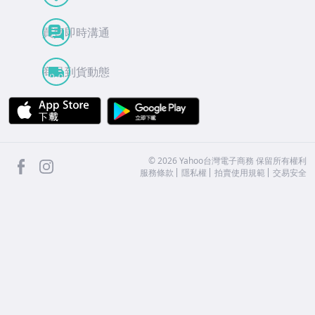
買賣即時溝通
商品到貨動態
APP Store
Google Play
facebook
Instagram
©
2026
Yahoo台灣電子商務 保留所有權利
服務條款
隱私權
拍賣使用規範
交易安全