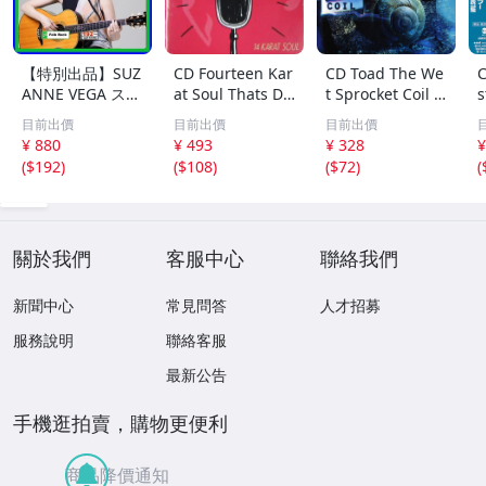
【特別出品】SUZ
CD Fourteen Kar
CD Toad The We
C
ANNE VEGA スザ
at Soul Thats Do
t Sprocket Coil C
s
ンヌ・ヴェガ 精
o-Wapp Acappel
K67862 Columbi
O
目前出價
目前出價
目前出價
選集 100歌 音楽D
la PCCY00374 Ca
a /00110
5
¥ 880
¥ 493
¥ 328
¥
L(MP3CD)☆
nyon Internatio
0
(
$192
)
(
$108
)
(
$72
)
(
nal /00110
關於我們
客服中心
聯絡我們
新聞中心
常見問答
人才招募
服務說明
聯絡客服
最新公告
手機逛拍賣，購物更便利
商品降價通知