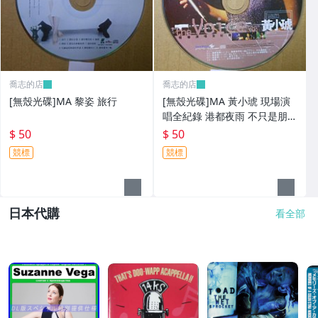
喬志的店
喬志的店
[無殼光碟]MA 黎姿 旅行
[無殼光碟]MA 黃小琥 現場演
唱全紀錄 港都夜雨 不只是朋友
我要我們在一起
$ 50
$ 50
競標
競標
日本代購
看全部