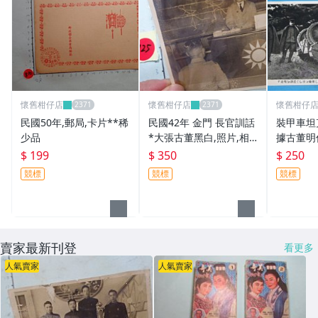
懷舊柑仔店
懷舊柑仔店
懷舊柑仔
民國50年,郵局,卡片**稀
民國42年 金門 長官訓話
裝甲車坦
少品
*大張古董黑白,照片,相
據古董明
片**稀少品12
$ 199
$ 350
$ 250
競標
競標
競標
賣家最新刊登
看更多
人氣賣家
人氣賣家