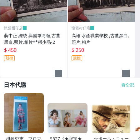
懷舊柑仔店
懷舊柑仔店
蔣中正 總統 與國軍將領,古董
高雄 水產職業學校 ,古董黑白,
黑白,照片,相片**稀少品-2
照片,相片
$ 450
$ 250
競標
競標
日本代購
看全部
榊原郁恵 ブロマ
S527《★限定★
☆ポール・ニュー