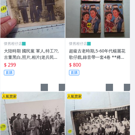
懷舊柑仔店
懷舊柑仔店
大陸時期 國民黨 軍人,特工??,
超級古老時期,5-60年代楊麗花
古董黑白,照片,相片(老兵民國3
歌仔戲,錄音帶一套4卷 **稀少
8年從大陸帶來台灣的) **稀少
品
$ 299
$ 800
品6
直購
直購
人氣賣家
人氣賣家