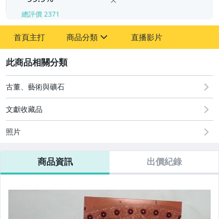
總評價
2371
-
首頁主打
商品分類
直播影片
-
sign
其它
2
古董、藝術與礦石
文獻收藏品
照片
商品資訊
出價紀錄