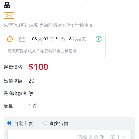
品
競標
朱慧珍,(可能未曝光給記者的照片) **稀少品
08
天
03
時
31
分
17
秒結束
/
賣家可提前結束
拍賣時間會自動延長
$100
起標價格
20
出價增額
無
最高出價者
1
件
數量
自動出價
直接出價