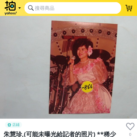
店鋪
朱慧珍,(可能未曝光給記者的照片) **稀少
0