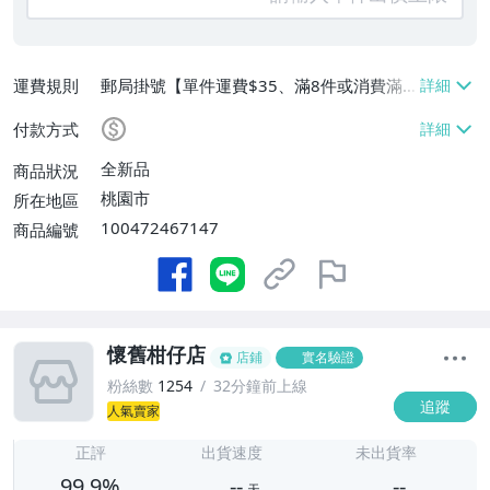
運費規則
郵局掛號【單件運費$35、滿8件或消費滿
$3500免運費】
付款方式
全新品
商品狀況
桃園市
所在地區
100472467147
商品編號
懷舊柑仔店
店鋪
實名驗證
粉絲數
1254
32分鐘前上線
追蹤
人氣賣家
-
-
正評
出貨速度
未出貨率
99.9%
--
--
天