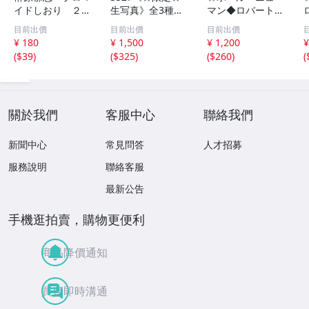
イドしおり ２枚
生写真》全3種セ
マン◆ロバート・
組 レトロ 送料
ット【井口裕香】
レッドフォード◆
目前出價
目前出價
目前出價
１１０円 未開封
FLASH（フラッシ
サイン入り写真◆
¥ 180
¥ 1,500
¥ 1,200
¥
ュ）2026年8月18
30x20㎝☆
(
$39
)
(
$325
)
(
$260
)
(
日・25日合併号
★セブンネット限
定特典★ ☆送料
一律☆
關於我們
客服中心
聯絡我們
新聞中心
常見問答
人才招募
服務說明
聯絡客服
最新公告
手機逛拍賣，購物更便利
商品降價通知
買賣即時溝通