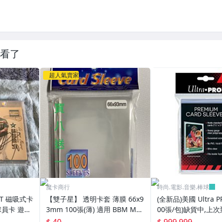
看了
超人氣賣家
魔卡商行
時尚.電影.音樂.棒球
PT 磁吸式卡
【雙子星】 透明卡套 薄膜 66x9
(全新品)美國 Ultra P
球員卡 遊戲
3mm 100張(薄) 適用 BBM MLB
00張/包)缺貨中,上次
tra pro
Topps CPBL 球員卡
025/6/26
$ 40
$ 999,999