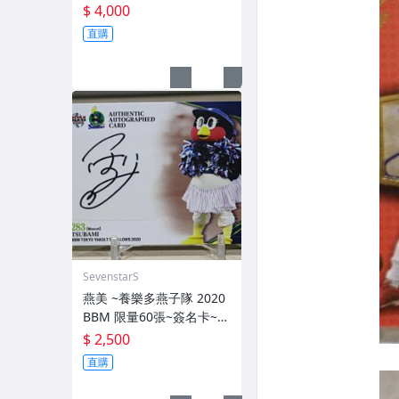
量10張 簽名卡~交換卡 已
$ 4,000
換回~ 簽背號41~西武獅日
直購
職3屆勝投王 勇士TML三冠
王 MVP~
SevenstarS
燕美 ~養樂多燕子隊 2020
BBM 限量60張~簽名卡~2
83 TSUBAMI~最強吉祥物
$ 2,500
燕九郎妹妹
直購