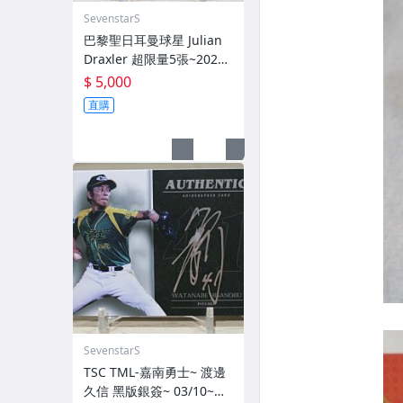
SevenstarS
巴黎聖日耳曼球星 Julian
Draxler 超限量5張~2021-
22 Topps Paris Saint-Ger
$ 5,000
main SSP 亮面簽名卡~
直購
SevenstarS
TSC TML-嘉南勇士~ 渡邊
久信 黑版銀簽~ 03/10~限