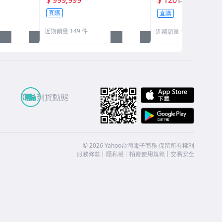
8折
$ 150
直購
直購
近期銷量 149 件
近期銷量 119 件
APP St
商品到貨動態
Google
©
2026
Yahoo台灣電子商務 保留所有權利
服務條款
隱私權
拍賣使用規範
交易安全