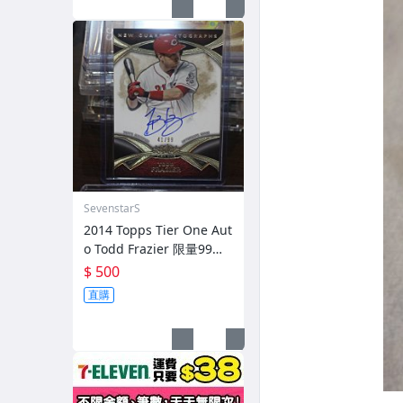
SevenstarS
2014 Topps Tier One Aut
o Todd Frazier 限量99張
簽名卡
$ 500
直購