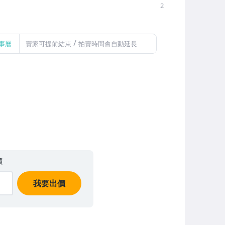
2
/
事曆
賣家可提前結束
拍賣時間會自動延長
價
我要出價