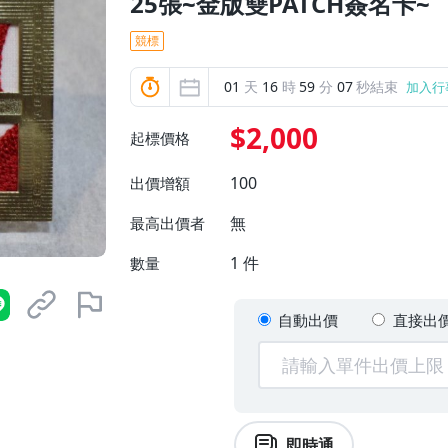
25張~金版雙PATCH簽名卡~
競標
01
天
16
時
59
分
06
秒結束
加入行
$2,000
起標價格
100
出價增額
無
最高出價者
1
件
數量
自動出價
直接出
即時通