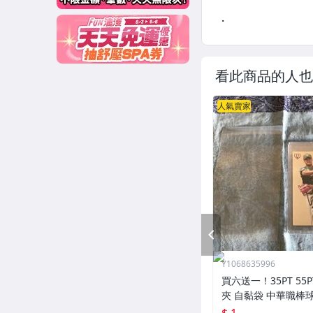
看此商品的人也
人氣賣家
PREV
Y1068635996
買六送一！35PT 55
夾 自黏袋 中華職棒
王 寶可夢PTCG 漫威 ul
$ 1