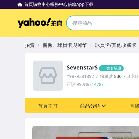
首頁
購物中心
帳務中心
信箱
App下載
Yahoo拍賣
拍賣
偶像、球員卡與郵幣
球員卡/其他收藏卡
SevenstarS
實名驗證
Y9879381892
粉絲數
836
3小
正評
99.9%
(
1478
)
首頁主打
商品分類
直
sign
成人專區
偶像、球員卡與郵幣