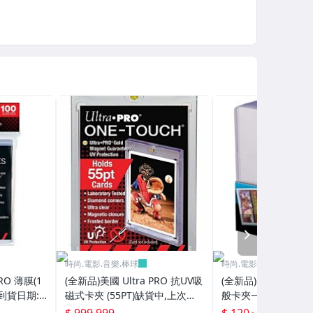
NEXT
時尚.電影.音樂.棒球
時尚.電影.音樂.棒球
RO 薄膜(1
(全新品)美國 Ultra PRO 抗UV吸
(全新品)美國 Ultra P
到貨日期:2
磁式卡夾 (55PT)缺貨中,上次到
般卡夾一包(25個/包)20
貨日期:2024/6/13已再到貨
再到貨
$ 999,999
$ 120