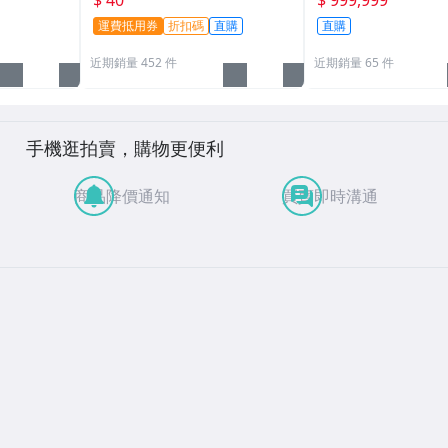
運費抵用券
折扣碼
直購
直購
近期銷量 452 件
近期銷量 65 件
手機逛拍賣，購物更便利
商品降價通知
買賣即時溝通