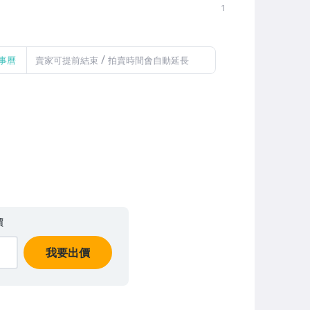
1
/
事曆
賣家可提前結束
拍賣時間會自動延長
價
我要出價