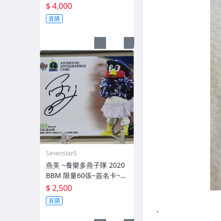
量10張 簽名卡~交換卡 已
$ 4,000
換回~ 簽背號41~西武獅日
直購
職3屆勝投王 勇士TML三冠
王 MVP~
SevenstarS
燕美 ~養樂多燕子隊 2020
BBM 限量60張~簽名卡~2
83 TSUBAMI~最強吉祥物
$ 2,500
燕九郎妹妹
直購