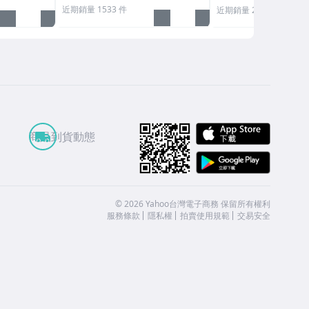
近期銷量 1533 件
近期銷量 272 件
APP St
商品到貨動態
Google
©
2026
Yahoo台灣電子商務 保留所有權利
服務條款
隱私權
拍賣使用規範
交易安全