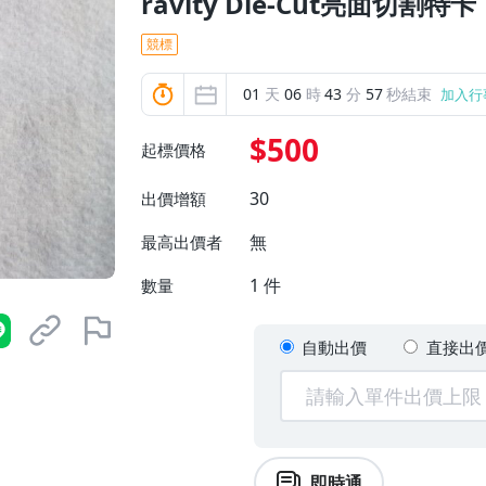
ravity Die-Cut亮面切割特卡
競標
01
天
06
時
43
分
56
秒結束
加入行
$500
起標價格
30
出價增額
無
最高出價者
1
件
數量
自動出價
直接出
即時通