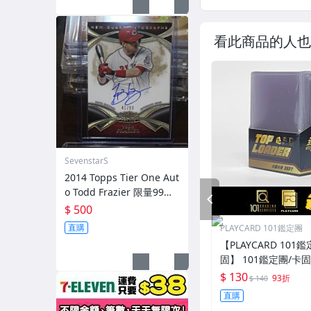
看此商品的人也
SevenstarS
2014 Topps Tier One Aut
o Todd Frazier 限量99張
PREV
簽名卡
$ 500
直購
PLAYCARD 101鑑定團
【PLAYCARD 101鑑
固】 101鑑定團/卡
一般卡夾 / 塑膠殼 尺
$ 130
93折
$ 140
直購