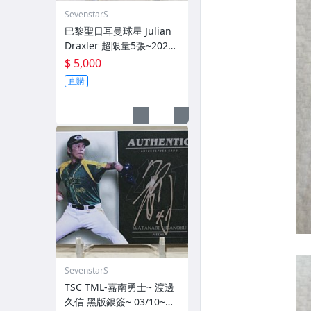
SevenstarS
巴黎聖日耳曼球星 Julian
Draxler 超限量5張~2021-
22 Topps Paris Saint-Ger
$ 5,000
main SSP 亮面簽名卡~
直購
SevenstarS
TSC TML-嘉南勇士~ 渡邊
久信 黑版銀簽~ 03/10~限