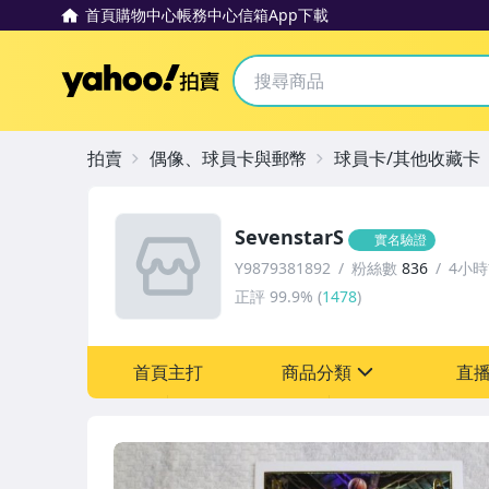
首頁
購物中心
帳務中心
信箱
App下載
Yahoo拍賣
拍賣
偶像、球員卡與郵幣
球員卡/其他收藏卡
SevenstarS
實名驗證
Y9879381892
粉絲數
836
4小
正評
99.9%
(
1478
)
首頁主打
商品分類
直
sign
成人專區
偶像、球員卡與郵幣