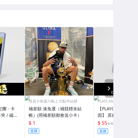
NEXT
球員卡每週六晚上10點半結標
PLAYCARD 101鑑定團
定團 - 卡
補差額 湊免運（補競標未結
【PLAYCARD 101鑑
夾 / 磁鐵
帳）(用補差額都會送小卡）
固】 原廠原裝 磁鐵卡
H130
殼 尺寸：55pt / CPH
$ 1
$ 55
69折
$ 80
直購
直購