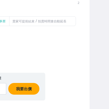
2
/
事曆
賣家可提前結束
拍賣時間會自動延長
價
我要出價