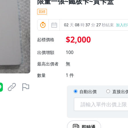
限量一張~鐵板卡~貴卡盒
競標
02
天
08
時
37
分
26
秒結束
加入行
$2,000
起標價格
100
出價增額
無
最高出價者
1
件
數量
自動出價
直接出
即時通