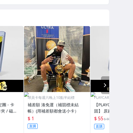
NEXT
球員卡每週六晚上10點半結標
PLAYCARD 101鑑定團
定團 - 卡
補差額 湊免運（補競標未結
【PLAYCARD 101鑑
夾 / 磁鐵
帳）(用補差額都會送小卡）
固】 原廠原裝 磁鐵卡
H130
殼 尺寸：55pt / CPH
$ 1
$ 55
69折
$ 80
直購
直購