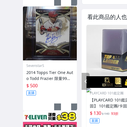
看此商品的人也
SevenstarS
2014 Topps Tier One Aut
o Todd Frazier 限量99張
PREV
簽名卡
$ 500
直購
PLAYCARD 101鑑定團
【PLAYCARD 101鑑
固】 101鑑定團/卡
一般卡夾 / 塑膠殼 尺
$ 130
93折
$ 140
直購