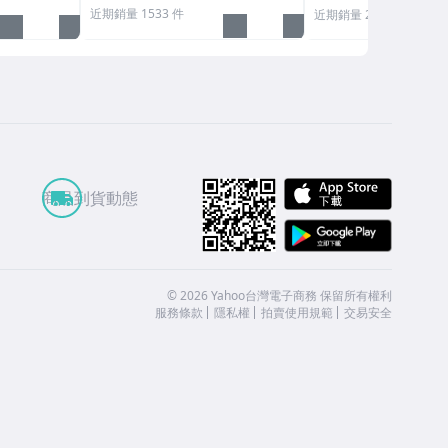
近期銷量 1533 件
近期銷量 271 件
APP St
商品到貨動態
Google
©
2026
Yahoo台灣電子商務 保留所有權利
服務條款
隱私權
拍賣使用規範
交易安全