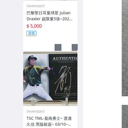
SevenstarS
巴黎聖日耳曼球星 Julian
Draxler 超限量5張~2021-
22 Topps Paris Saint-Ger
$ 5,000
main SSP 亮面簽名卡~
直購
SevenstarS
TSC TML-嘉南勇士~ 渡邊
久信 黑版銀簽~ 03/10~限