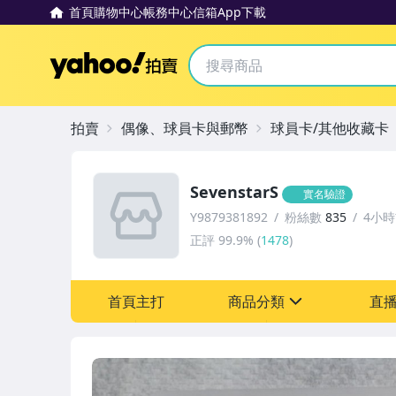
首頁
購物中心
帳務中心
信箱
App下載
Yahoo拍賣
拍賣
偶像、球員卡與郵幣
球員卡/其他收藏卡
SevenstarS
實名驗證
Y9879381892
粉絲數
835
4小
正評
99.9%
(
1478
)
首頁主打
商品分類
直
sign
成人專區
偶像、球員卡與郵幣