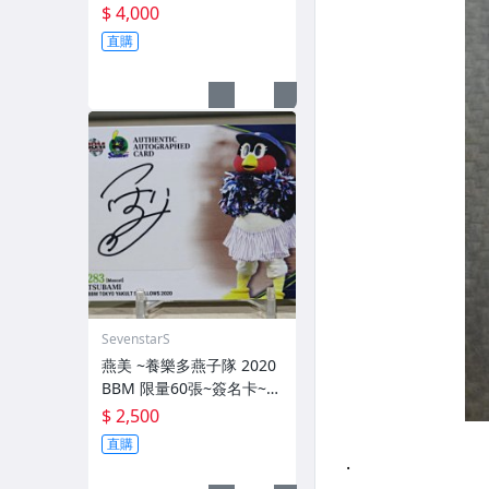
量10張 簽名卡~交換卡 已
$ 4,000
換回~ 簽背號41~西武獅日
直購
職3屆勝投王 勇士TML三冠
王 MVP~
SevenstarS
燕美 ~養樂多燕子隊 2020
BBM 限量60張~簽名卡~2
83 TSUBAMI~最強吉祥物
$ 2,500
燕九郎妹妹
直購