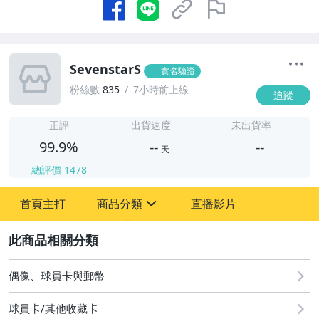
SevenstarS
實名驗證
粉絲數
835
7小時前上線
追蹤
-
-
正評
出貨速度
未出貨率
99.9%
--
--
天
總評價
1478
-
首頁主打
商品分類
直播影片
-
sign
成人專區
2
偶像、球員卡與郵幣
偶像、球員卡與郵幣
球員卡/其他收藏卡