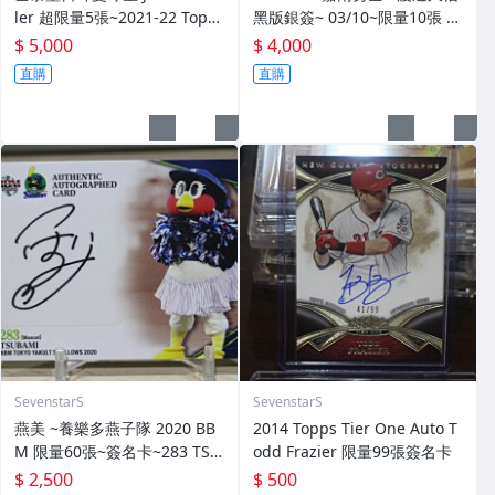
ler 超限量5張~2021-22 Topp
黑版銀簽~ 03/10~限量10張 簽
s Paris Saint-Germain SSP
名卡~交換卡 已換回~ 簽背號4
$ 5,000
$ 4,000
亮面簽名卡~
1~西武獅日職3屆勝投王 勇士T
直購
直購
ML三冠王 MVP~
SevenstarS
SevenstarS
燕美 ~養樂多燕子隊 2020 BB
2014 Topps Tier One Auto T
M 限量60張~簽名卡~283 TSU
odd Frazier 限量99張簽名卡
BAMI~最強吉祥物 燕九郎妹妹
$ 2,500
$ 500