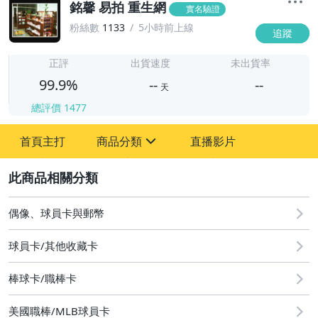
銘馨 易拍 重生網
實名驗證
粉絲數
1133
5小時前上線
追蹤
-
-
正評
出貨速度
未出貨率
99.9%
--
--
天
總評價
1477
-
首頁主打
商品分類
直播影片
-
sign
圖書/影音/文具
2
古董、藝術與礦石
偶像、球員卡與郵幣
玩具、模型與公仔
球員卡/其他收藏卡
偶像、球員卡與郵幣
棒球卡/職棒卡
手錶與飾品配件
美國職棒/MLB球員卡