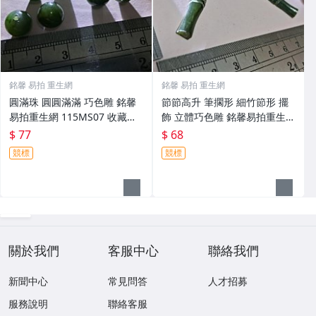
銘馨 易拍 重生網
銘馨 易拍 重生網
圓滿珠 圓圓滿滿 巧色雕 銘馨
節節高升 筆擱形 細竹節形 擺
易拍重生網 115MS07 收藏、
飾 立體巧色雕 銘馨易拍重生網
吊飾、擺飾 保存如圖（老石
115MS06 石製 擺件、把件、
$ 77
$ 68
紋、使用痕等）讓藏
收藏、擺飾 保存如圖（老石
競標
競標
紋、使用痕等）讓藏
關於我們
客服中心
聯絡我們
新聞中心
常見問答
人才招募
服務說明
聯絡客服