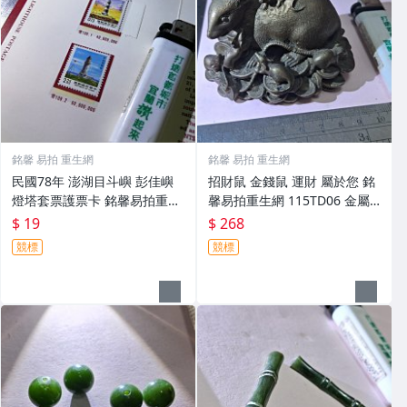
銘馨 易拍 重生網
銘馨 易拍 重生網
民國78年 澎湖目斗嶼 彭佳嶼
招財鼠 金錢鼠 運財 屬於您 銘
燈塔套票護票卡 銘馨易拍重生
馨易拍重生網 115TD06 金屬
網 110HT02 保存如圖
等製 沉重感 擺飾、擺件 保存
$ 19
$ 268
如圖
競標
競標