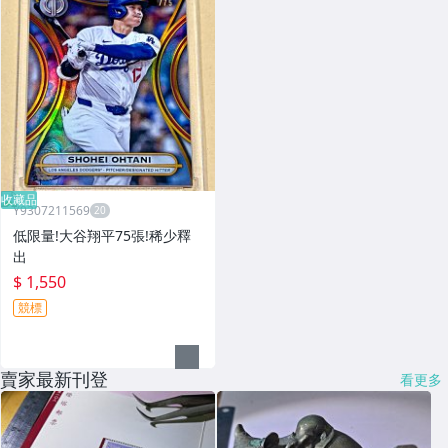
收藏品
Y9307211569
低限量!大谷翔平75張!稀少釋
出
$ 1,550
競標
賣家最新刊登
看更多