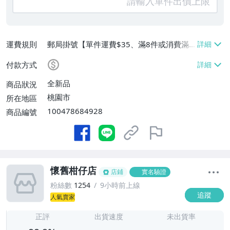
運費規則
郵局掛號【單件運費$35、滿8件或消費滿
$3500免運費】
付款方式
全新品
商品狀況
桃園市
所在地區
100478684928
商品編號
懷舊柑仔店
店鋪
實名驗證
粉絲數
1254
9小時前上線
追蹤
人氣賣家
-
-
正評
出貨速度
未出貨率