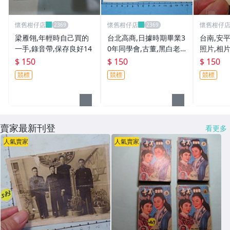
懷舊柑仔店
懷舊柑仔店
懷舊柑仔
梁雁翎,年輕時自己買的
台北高商,日據時期畢業3
台南,安平
一手,錄音帶,保存良好14
0年同學會,古董,黑白老
照片,相
照片,相片
$ 150
$ 150
$ 150
競標
競標
競標
賣家最新刊登
看更多
人氣賣家
人氣賣家