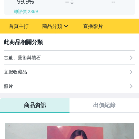
99.9%
--
--
天
總評價
2369
-
首頁主打
商品分類
直播影片
-
sign
其它
2
古董、藝術與礦石
文獻收藏品
照片
商品資訊
出價紀錄