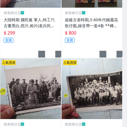
懷舊柑仔店
懷舊柑仔店
大陸時期 國民黨 軍人,特工??,
超級古老時期,5-60年代楊麗花
古董黑白,照片,相片(老兵民國3
歌仔戲,錄音帶一套4卷 **稀少
8年從大陸帶來台灣的) **稀少
品
$ 299
$ 800
品6
直購
直購
人氣賣家
人氣賣家
懷舊柑仔店
懷舊柑仔店