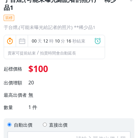
品1
競標
于台煙,(可能未曝光給記者的照片) **稀少品1
00
天
12
時
10
分
15
秒結束
/
賣家可提前結束
拍賣時間會自動延長
$100
起標價格
20
出價增額
無
最高出價者
1
件
數量
自動出價
直接出價