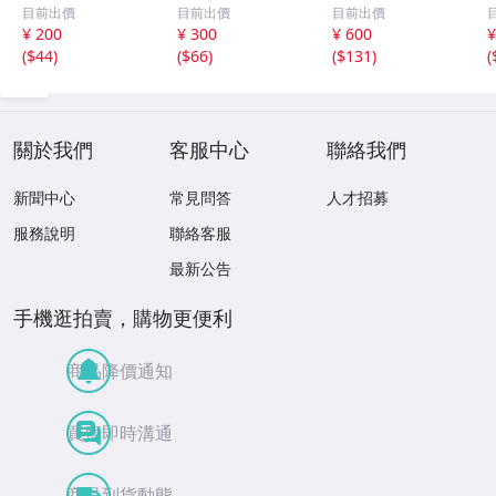
え】ビッグコミッ
5cm) 1枚●bn.4
マイド(18×13cm)
目前出價
目前出價
目前出價
クスピリッツ 202
6
1枚●bn.48
¥ 200
¥ 300
¥ 600
¥
6年8月3日号 ★セ
(
$44
)
(
$66
)
(
$131
)
(
ブンネット限定特
典★ ☆送料一律
☆
關於我們
客服中心
聯絡我們
新聞中心
常見問答
人才招募
服務說明
聯絡客服
最新公告
手機逛拍賣，購物更便利
商品降價通知
買賣即時溝通
商品到貨動態