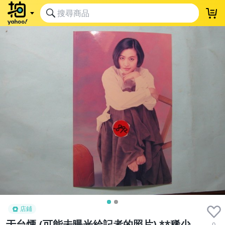
店鋪
于台煙,(可能未曝光給記者的照片) **稀少
0