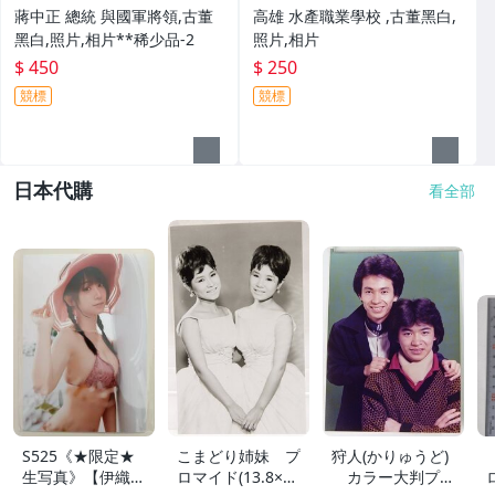
蔣中正 總統 與國軍將領,古董
高雄 水產職業學校 ,古董黑白,
黑白,照片,相片**稀少品-2
照片,相片
$ 450
$ 250
競標
競標
日本代購
看全部
S525《★限定★
こまどり姉妹 プ
狩人(かりゅうど)
生写真》【伊織も
ロマイド(13.8×8.
カラー大判プロ