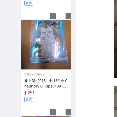
直購
Y3889616972
新上架~2013-14~13/14~C
hauncey Billups /199~PR
IZM~SILVER~藍亮~限量/1
$ 251
99~1060114-1
直購