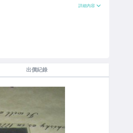
【單件運費$38】、萊爾富取貨付款【單件
0000免運費】、郵局掛號【單件運費$5
運費】
出價紀錄