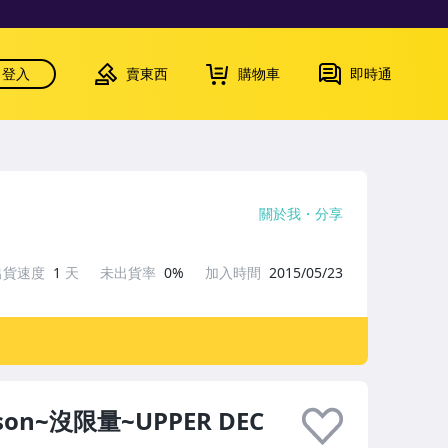
登入
賣東西
購物車
即時通
關於我
分享
出貨速度
1
天
未出貨率
0%
加入時間
2015/05/23
nson~沒限量~UPPER DEC