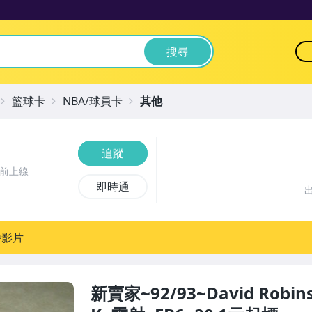
搜尋
籃球卡
NBA/球員卡
其他
追蹤
時前上線
即時通
播影片
新賣家~92/93~David Robi