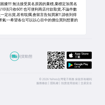
APP St
商品到貨動態
Google
©
2026
Yahoo台灣電子商務 保留所有權利
服務條款
隱私權
拍賣使用規範
交易安全