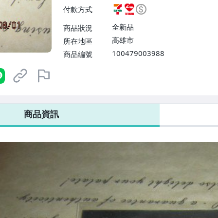
費】、7-ELEVEN取貨不付款
付款方式
運費$60、滿50件或消費滿$30
0、滿30件或消費滿$30000免
全新品
商品狀況
高雄市
所在地區
100479003988
商品編號
7-ELEVEN 運費只要
38
元
不限金額、筆數，筆筆優惠無限次！
商品資訊