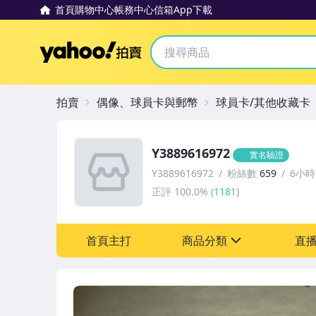
首頁
購物中心
帳務中心
信箱
App下載
Yahoo拍賣
拍賣
偶像、球員卡與郵幣
球員卡/其他收藏卡
Y3889616972
實名驗證
Y3889616972
粉絲數
659
6小
正評
100.0%
(
1181
)
首頁主打
商品分類
直
sign
偶像、球員卡與郵幣