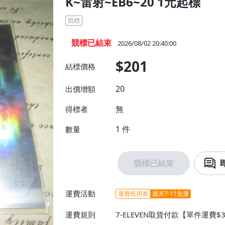
K~雷射~EB6~20 1元起標
競標
競標已結束
2026/08/02 20:40:00
$201
結標價格
20
出價增額
無
得標者
1
件
數量
競標已結束
運費活動
運費抵用券
週末7-11免運
運費規則
7-ELEVEN取貨付款【單件運費$