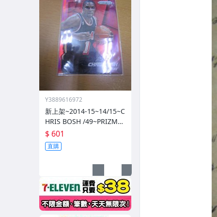
Y3889616972
新上架~2014-15~14/15~C
HRIS BOSH /49~PRIZM~S
ILVER~紅亮~低限量/49~1
$ 601
060114-1
直購