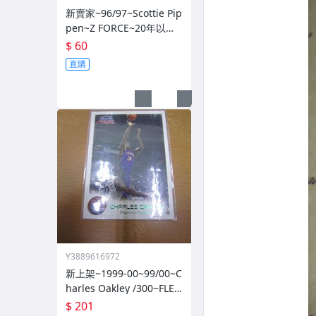
新賣家~96/97~Scottie Pip
pen~Z FORCE~20年以上
歷史~無限量~
$ 60
直購
Y3889616972
新上架~1999-00~99/00~C
harles Oakley /300~FLEE
R~~限量/300~1060114-1
$ 201