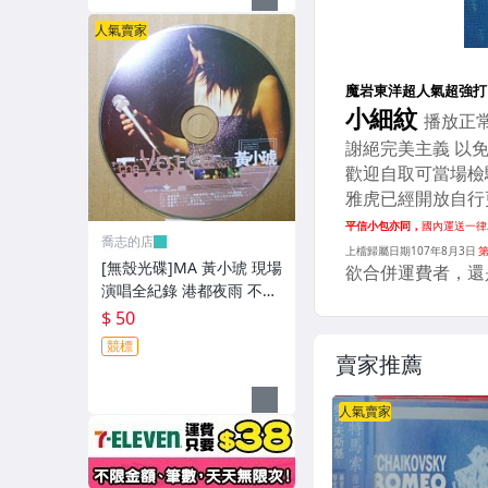
人氣賣家
喬志的店
[無殼光碟]MA 黃小琥 現場
演唱全紀錄 港都夜雨 不只
是朋友 我要我們在一起
$ 50
競標
賣家推薦
人氣賣家