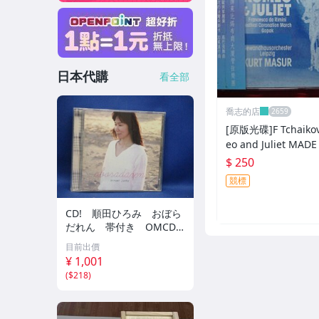
日本代購
看全部
喬志的店
[原版光碟]F Tchaikov
eo and Juliet MADE IN GERM
ANY
$ 250
競標
CD! 順田ひろみ おぼら
だれん 帯付き OMCD-1
6 42405
目前出價
¥ 1,001
(
$218
)