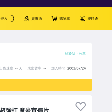
登入
賣東西
購物車
即時通
關於我
分享
出貨速度
--
天
未出貨率
--
加入時間
2003/07/24
氣超強打 魔岩宣傳片