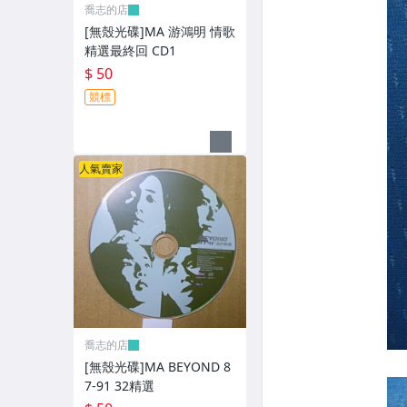
XBOX遊戲光碟
喬志的店
[無殼光碟]MA 游鴻明 情歌
旅遊書籍小說書刊
精選最終回 CD1
$ 50
集郵
競標
其它
人氣賣家
喬志的店
[無殼光碟]MA BEYOND 8
7-91 32精選