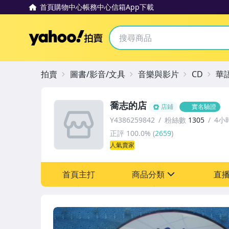
首頁
購物中心
帳務中心
信箱
App下載
Yahoo拍賣
拍賣
圖書/影音/文具
音樂與影片
CD
華
喬志的店
店鋪
實名驗證
Y4386259842
粉絲數
1305
4小
正評
100.0%
(
2659
)
人氣賣家
首頁主打
商品分類
直
sign