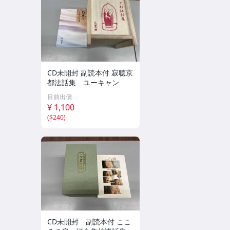
CD未開封 副読本付 寂聴京
都法話集 ユーキャン
目前出價
¥ 1,100
(
$240
)
CD未開封 副読本付 ここ