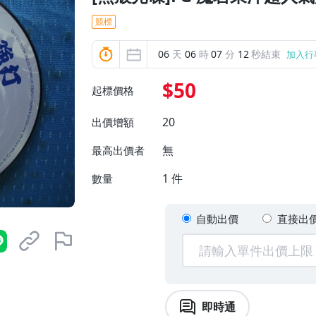
競標
06
天
06
時
07
分
11
秒結束
加入行
$50
起標價格
20
出價增額
無
最高出價者
1
件
數量
自動出價
直接出
即時通