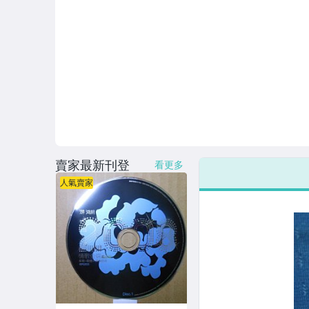
連續據 DVD光碟
電影電視電玩原聲帶
卡拉OK DVD光碟
卡拉OK VCD光碟
DVD演唱會光碟
DVD電影光碟
賣家最新刊登
看更多
原版卡帶
人氣賣家
原版藍光遊戲光碟
PSP及其他原版遊戲光碟
藍光電影影片光碟
其他類光碟