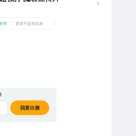
0
事曆
賣家可提前結束
價
我要出價