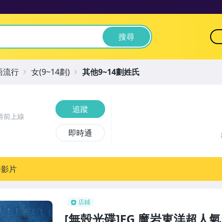
搜尋
語流行
女(9~14劃)
其他9~14劃姓氏
追蹤
時前上線
即時通
播影片
店鋪
[無殼光碟]FG 魔岩東洋超人