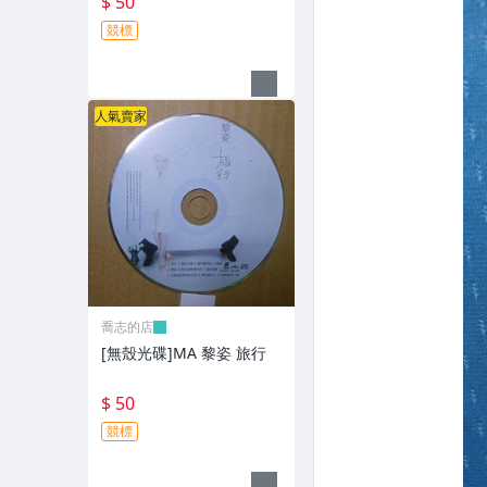
$ 50
競標
人氣賣家
喬志的店
[無殼光碟]MA 黎姿 旅行
$ 50
競標