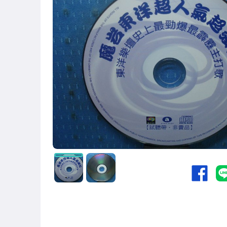
國語光碟
台語光碟
古典光碟
爵士樂
音樂光碟
粵語光碟
客語光碟
日語光碟
韓語光碟
西洋光碟
相聲國劇光碟