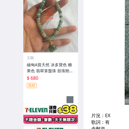
玉園
緬甸A貨天然 冰多寶色 糖
果色 翡翠算盤珠 鼓珠附油
綠小滴溜手串 7咪 穿白繩
$ 680
附證書 ＃ 17圍
競標