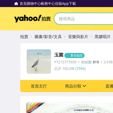
首頁
購物中心
帳務中心
信箱
App下載
Yahoo拍賣
拍賣
圖書/影音/文具
音樂與影片
黑膠唱片
玉園
實名驗證
Y7215777939
粉絲數
819
2小
正評
100.0%
(
7593
)
首頁主打
商品分類
直
sign
圖書/影音/文具
古董、藝術與礦石