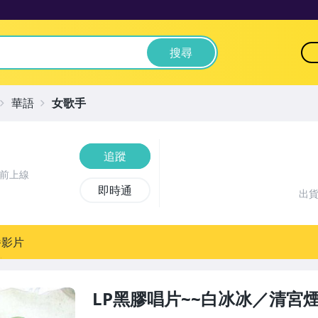
搜尋
華語
女歌手
追蹤
時前上線
即時通
出
播影片
LP黑膠唱片~~白冰冰／清宮