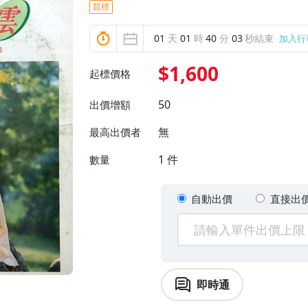
競標
01
天
01
時
40
分
01
秒結束
加入行
$1,600
起標價格
50
出價增額
無
最高出價者
1
件
數量
自動出價
直接出
即時通