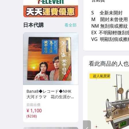
日本代購
看全部
看此商品的人也
超人氣賣家
Bana8◆レコード◆NHK
大河ドラマ 花の生涯から
黄金の日日まで レコー
目前出價
ド 大河ドラマ
¥ 1,100
(
$238
)
PREV