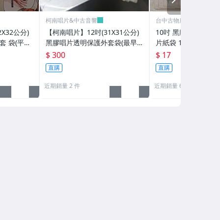
柯南唱片&中古音響
台中古物店★阿達古早
X32公分)
【柯南唱片】12吋(31X31公分)
10吋 黑膠唱片袋 78
套 袋(平口
黑膠唱片透明保護外套袋(最早
片紙袋 1個17元 留
製高品質)
時期唱片專用)/每包100張
袋 蟲膠唱片保護袋 
$ 300
$ 17
風 文夏 洪一峰鳳飛
直購
直購
近期銷量 2 件
近期銷量 62 件