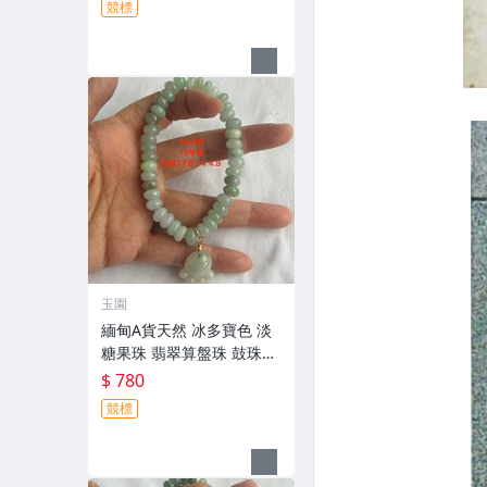
競標
玉園
緬甸A貨天然 冰多寶色 淡
糖果珠 翡翠算盤珠 鼓珠附
小滴溜手串 8.8咪 附證書
$ 780
＃ 18圍
競標