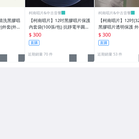
柯南唱片&中古音響
柯南唱片&中古音響
清洗黑膠唱
【柯南唱片】12吋黑膠唱片保護
【柯南唱片】12吋(32
)外套(外
內套袋(100張/包) 抗靜電半圓內
黑膠唱片透明保護 外
洗唱片機 洗
套袋(台灣製高品質)
袋）每包100張(台灣
$ 300
$ 300
直購
直購
近期銷量 70 件
近期銷量 53 件