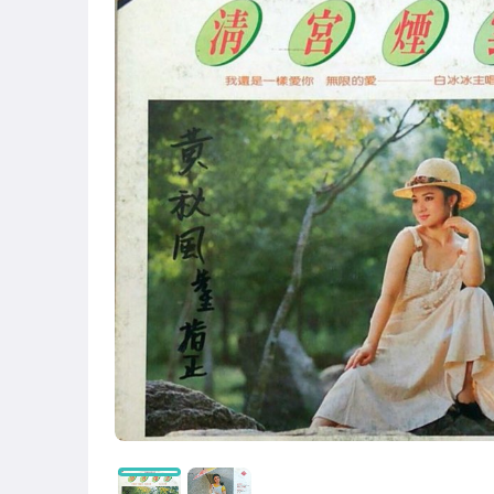
偶像、球員卡與郵幣
女裝與服飾配件
手錶與飾品配件