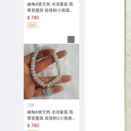
緬甸A貨天然 冰淡紫底 翡
翠算盤珠 鼓珠附小滴溜手
串 8 咪 附證書 ＃ 17圍
$ 780
競標
玉園
緬甸A貨天然 冰淡紫底 翡
翠算盤珠 鼓珠附2小滴溜手
串 8.4咪 附證書 ＃ 17圍
$ 780