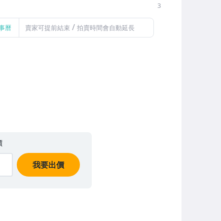
3
/
事曆
賣家可提前結束
拍賣時間會自動延長
價
我要出價