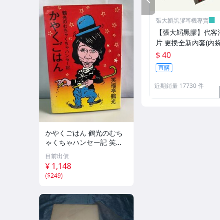
張大韜黑膠耳機專賣
【張大韜黑膠】代客
片 更換全新內套(內袋
袋) 採用汪式超音波
$ 40
片
直購
近期銷量 17730 件
かやくごはん 鶴光のむち
ゃくちゃハンセー記 笑福
亭鶴光 ペップ出版【TOK
目前出價
O】
¥ 1,148
(
$249
)