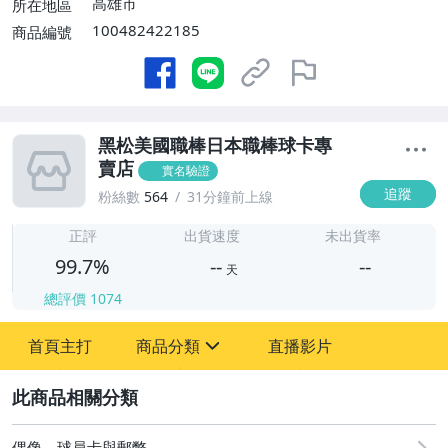
高雄市
所在地區
100482422185
商品編號
黑松美國職棒日本職棒球卡專
賣店
實名驗證
追蹤
粉絲數
564
31分鐘前上線
-
-
正評
出貨速度
未出貨率
99.7%
--
--
天
總評價
1074
-
首頁主打
商品分類
直播影片
-
sign
成人專區
2
玩具、模型與公仔
偶像、球員卡與郵幣