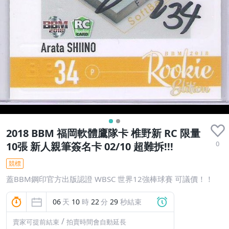
2018 BBM 福岡軟體鷹隊卡 椎野新 RC 限量
0
10張 新人親筆簽名卡 02/10 超難拆!!!
競標
蓋BBM鋼印官方出版認證 WBSC 世界12強棒球賽 可議價！！
06
天
10
時
22
分
29
秒結束
/
賣家可提前結束
拍賣時間會自動延長