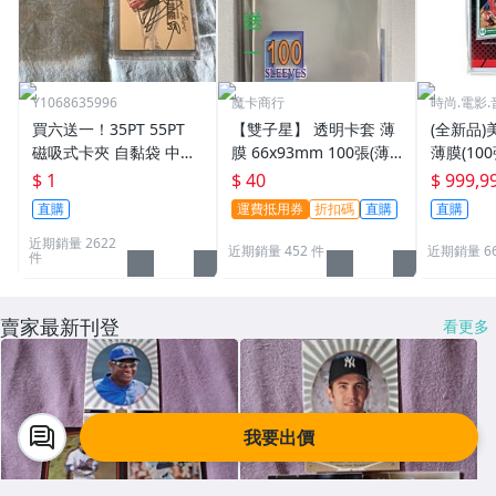
Y1068635996
魔卡商行
時尚.電影.
買六送一！35PT 55PT
【雙子星】 透明卡套 薄
(全新品)美
磁吸式卡夾 自黏袋 中華
膜 66x93mm 100張(薄)
薄膜(10
職棒球員卡 遊戲王 寶可
適用 BBM MLB Topps C
次到貨日期:
$ 1
$ 40
$ 999,9
夢PTCG 漫威 ultra pro
PBL 球員卡
直購
運費抵用券
折扣碼
直購
直購
可用
近期銷量 2622
近期銷量 452 件
近期銷量 6
件
賣家最新刊登
看更多
我要出價