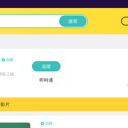
搜尋
店鋪
追蹤
時前上線
即時通
播影片
店鋪