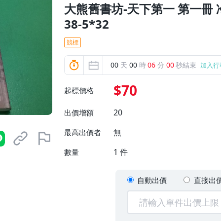
大熊舊書坊-天下第一 第一冊 冷月
38-5*32
競標
00
天
00
時
05
分
58
秒結束
加入行
$70
起標價格
20
出價增額
無
最高出價者
1
件
數量
自動出價
直接出