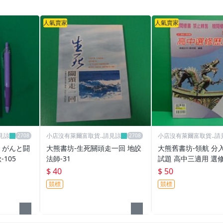
人氣賣家
人氣賣家
見諒
小店沒有萊爾富取貨..請見諒
小店沒有萊爾富取貨..請
、がんと闘
大熊書坊-生死關頭走一回 地皎
大熊舊書坊-領航 分
105
法師-31
試題 高中三適用 選
騰 黃如娟 內頁乾淨-
$ 40
$ 50
競標
競標