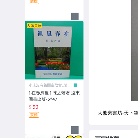
競標
人氣賣家
小店沒有萊爾富取貨..請見
諒
[ 在春風裡 ] 陳之藩著 遠東
圖書出版-5*47
$ 90
競標