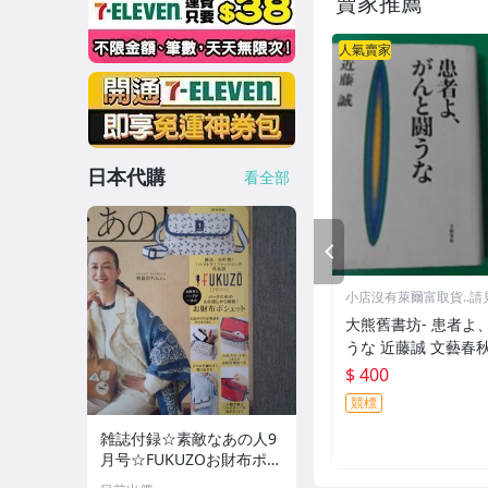
賣家推薦
人氣賣家
日本代購
看全部
PREV
小店沒有萊爾富取貨..請
大熊舊書坊- 患者よ
うな 近藤誠 文藝春秋-
$ 400
競標
雑誌付録☆素敵なあの人9
月号☆FUKUZOお財布ポシ
ェット（発送3日以内・同