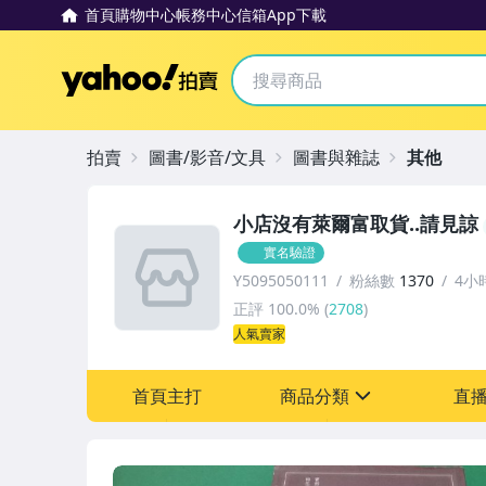
首頁
購物中心
帳務中心
信箱
App下載
Yahoo拍賣
拍賣
圖書/影音/文具
圖書與雜誌
其他
小店沒有萊爾富取貨..請見諒
實名驗證
Y5095050111
粉絲數
1370
4小
正評
100.0%
(
2708
)
人氣賣家
首頁主打
商品分類
直
sign
其它