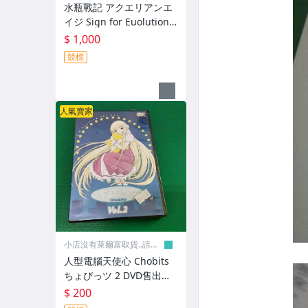
水瓶戰記 アクエリアンエ
イジ Sign for Euolution 0
1 DVD售出概不退換
$ 1,000
競標
人氣賣家
小店沒有萊爾富取貨..請見
諒
人型電腦天使心 Chobits
ちょびっツ 2 DVD售出概
不退換 未拆封
$ 200