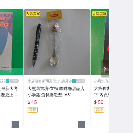
人氣賣家
人氣賣家
NEXT
見諒
小店沒有萊爾富取貨..請見諒
小店沒有萊爾富取貨..請
入最新大考
大熊舊書坊-立頓 咖啡廳甜品店
大熊舊書坊-國中 藝術
修歷史上 龍
小湯匙 蛋糕捲造型 -A31
下 內頁乾淨103.9-28
28
$ 15
$ 50
競標
競標