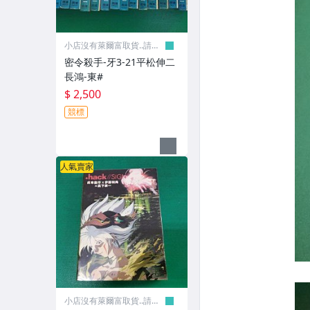
小店沒有萊爾富取貨..請見
諒
密令殺手-牙3-21平松伸二
長鴻-東#
$ 2,500
競標
人氣賣家
小店沒有萊爾富取貨..請見
諒