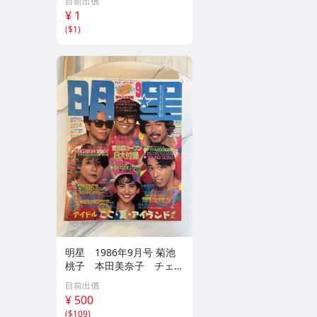
目前出價
梱不可）
¥ 1
(
$1
)
明星 1986年9月号 菊池
桃子 本田美奈子 チェッ
カーズ 中山美穂 とんね
目前出價
るず 小泉今日子 おニャ
¥ 500
ン子クラブ 聖飢魔II
(
$109
)