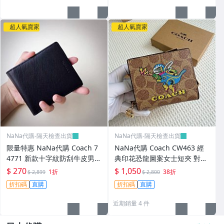
超人氣賣家
超人氣賣家
NaNa代購-隔天檢查出貨
NaNa代購-隔天檢查出貨
限量特惠 NaNa代購 Coach 7
NaNa代購 Coach CW463 經
4771 新款十字紋防刮牛皮男士
典印花恐龍圖案女士短夾 對折
皮夾 內置零錢袋 附購證
錢包 手拿包 零錢包 零錢隔層
$ 270
$ 1,050
1折
38折
$ 2,899
$ 2,800
附購證
折扣碼
直購
折扣碼
直購
近期銷量 4 件