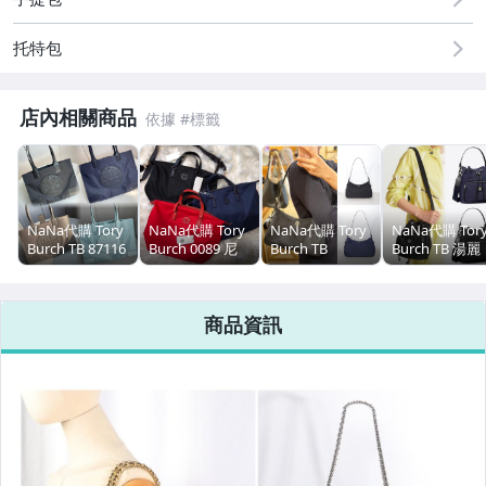
賣場特惠
托特包
Tory Burch 包
Tory Burch 鞋
店內相關商品
Tory Burch 卡包
Tory Burch 皮夾
NaNa代購 Tory
NaNa代購 Tory
NaNa代購 Tory
NaNa代購 Tor
掛飾/鑰匙圈
Burch TB 87116
Burch 0089 尼
Burch TB
Burch TB 湯麗
尼龍托特包 防水
龍防水手提包 單
177335 湯麗柏
柏琦新款尼龍
Coach 女士短夾
材質 單肩背包
肩斜跨包 容量大
琦新款尼龍防水
水女士手袋 抽
單肩手提包 附代
超輕便 短途旅遊
女士手袋 半月包
水桶包 寬背帶
商品資訊
購憑證
必備 附購證
腋下包 單肩手提
斜背包 單肩手
Coach 女士中夾
包 內置拉鏈隔層
包 附代購憑證
Coach 女士長夾
Coach 女士手拿包
Coach 證件夾/卡包