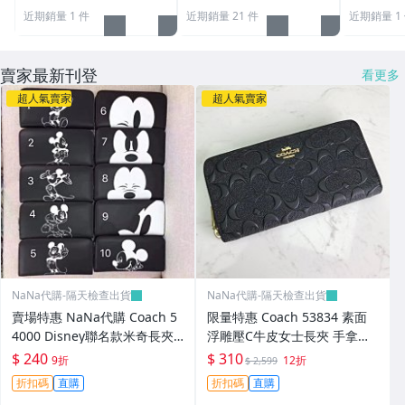
品盒 購證
近期銷量 1 件
近期銷量 21 件
近期銷量 1
賣家最新刊登
看更多
超人氣賣家
超人氣賣家
NaNa代購-隔天檢查出貨
NaNa代購-隔天檢查出貨
賣場特惠 NaNa代購 Coach 5
限量特惠 Coach 53834 素面
4000 Disney聯名款米奇長夾
浮雕壓C牛皮女士長夾 手拿包
女士皮夾 米奇印花女士錢包 零
皮夾 內置12卡位 附代購憑證
$ 240
$ 310
9折
12折
$ 2,599
錢包 手拿包 俏皮趣味 禮品盒
折扣碼
直購
折扣碼
直購
包裝 附購證