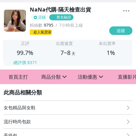
NaNa代購-隔天檢查出貨
店鋪
實名驗證
粉絲數
9795
7小時前上線
追蹤
7
超人氣賣家
正評
出貨速度
未出貨率
99.7%
7~8
1%
天
總評價
8371
首頁主打
商品分類
活動優惠
直播影
sign
sign
2
[全店] 賣場訂單隔天寄出，五~七工作日到貨！
女包精品與女鞋
流行時尚包款
手提包