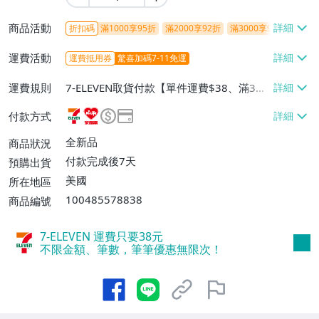
商品活動
折扣碼
滿1000享95折
滿2000享92折
滿3000享9折
運費活動
運費抵用券
驚喜加碼7-11免運
運費規則
7-ELEVEN取貨付款【單件運費$38、滿3件
或消費滿$1450免運費】、7-ELEVEN取貨
付款方式
不付款【單件運費$38、滿3件或消費滿$14
50免運費】、萊爾富取貨付款【單件運費
全新品
商品狀況
$60、滿3件或消費滿$1450免運費】、宅
付款完成後7天
預購出貨
配/貨運【單件運費$60、滿3件或消費滿$1
美國
所在地區
450免運費】、跨國寄送【單件運費$60、
100485578838
商品編號
滿3件或消費滿$1450免運費】
7-ELEVEN 運費只要
38
元
不限金額、筆數，筆筆優惠無限次！