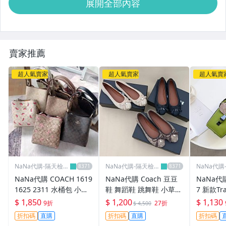
展開全部內容
賣家推薦
超人氣賣家
超人氣賣家
超人氣賣
NaNa代購-隔天檢查
NaNa代購-隔天檢查
NaNa代購
出貨
出貨
出貨
NaNa代購 COACH 1619
NaNa代購 Coach 豆豆
NaNa代購
1625 2311 水桶包 小號
鞋 舞蹈鞋 跳舞鞋 小草裙
7 新款T
單肩斜挎包 容量剛剛好
流蘇 小掛牌點綴 橡膠大
薯條包 
$ 1,850
$ 1,200
$ 1,130
9折
27折
$ 4,500
夏季清新風格 附購證
底 Logo防滑耐磨 蝴蝶結
斜挎包 
折扣碼
直購
折扣碼
直購
折扣碼
鞋頭設計 可愛氣質 附禮