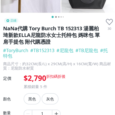
店鋪
NaNa代購 Tory Burch TB 152313 湯麗柏
30
琦新款ELLA尼龍防水女士托特包 媽咪包 單
肩手提包 附代購憑證
#
ToryBurch
#
TB152313
#
尼龍包
#
TB尼龍包
#
托
特包
商品尺寸：約32CM(長/L) x 29CM(高/H) x 16CM(寬/W) 商品材
質：尼龍防水材質
$2,790
定價
累積銷量
5
件
顏色
黑色
灰色
數量