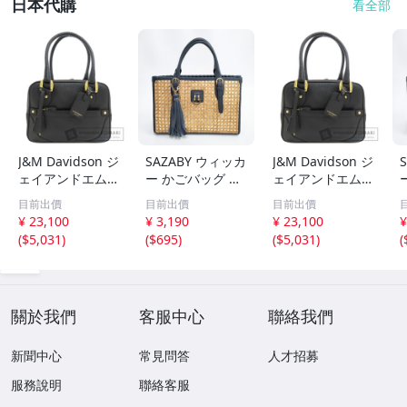
日本代購
看全部
J&M Davidson ジ
SAZABY ウィッカ
J&M Davidson ジ
ェイアンドエムデ
ー かごバッグ ベ
ェイアンドエムデ
ヴィッドソン ロ
ージュ コン サザ
ヴィッドソン ロ
目前出價
目前出價
目前出價
ゴ トートバッグ
ビー 6-0723M 29
ゴ トートバッグ
¥ 23,100
¥ 3,190
¥ 23,100
¥
レザー レディー
2368
レザー レディー
2
(
$5,031
)
(
$695
)
(
$5,031
)
(
ス 中古
ス 中古
關於我們
客服中心
聯絡我們
新聞中心
常見問答
人才招募
服務說明
聯絡客服