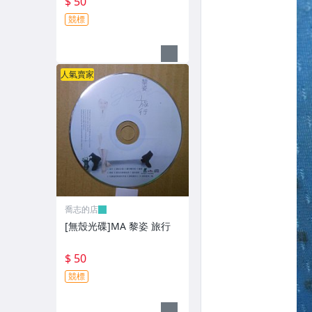
$ 50
競標
人氣賣家
喬志的店
[無殼光碟]MA 黎姿 旅行
$ 50
競標