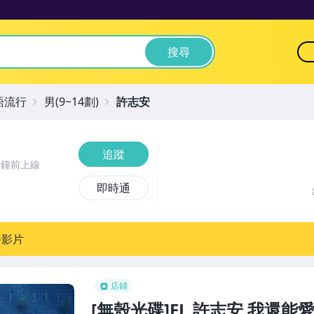
搜尋
語流行
男(9~14劃)
許志安
追蹤
分鐘前上線
即時通
播影片
店鋪
[無殼光碟]FL 許志安 我還能