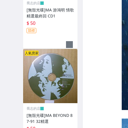
XBOX遊戲光碟
喬志的店
[無殼光碟]MA 游鴻明 情歌
旅遊書籍小說書刊
精選最終回 CD1
$ 50
集郵
競標
其它
人氣賣家
喬志的店
[無殼光碟]MA BEYOND 8
7-91 32精選