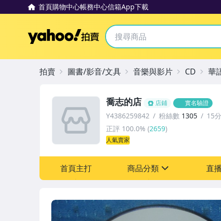
首頁
購物中心
帳務中心
信箱
App下載
Yahoo拍賣
拍賣
圖書/影音/文具
音樂與影片
CD
華
喬志的店
店鋪
實名驗證
Y4386259842
粉絲數
1305
15
正評
100.0%
(
2659
)
人氣賣家
首頁主打
商品分類
直
sign