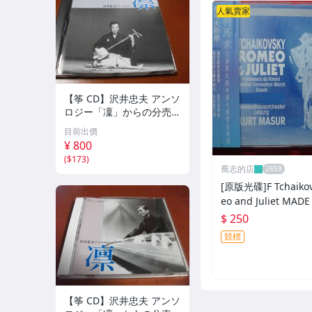
人氣賣家
【筝 CD】沢井忠夫 アンソ
ロジー「凜」からの分売
沢井忠夫作品集 ライブ 風
目前出價
衣、水の声、枯野砧、五節
¥ 800
の舞、ファンタジア (限
(
$173
)
定）
喬志的店
[原版光碟]F Tchaikov
eo and Juliet MADE IN GERM
ANY
$ 250
競標
【筝 CD】沢井忠夫 アンソ