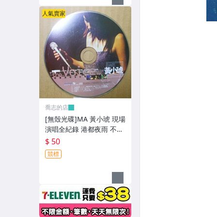
人氣賣家
喬志的店
[無殼光碟]MA 黃小琥 現場
演唱全紀錄 港都夜雨 不只
是朋友 我要我們在一起
$ 50
競標