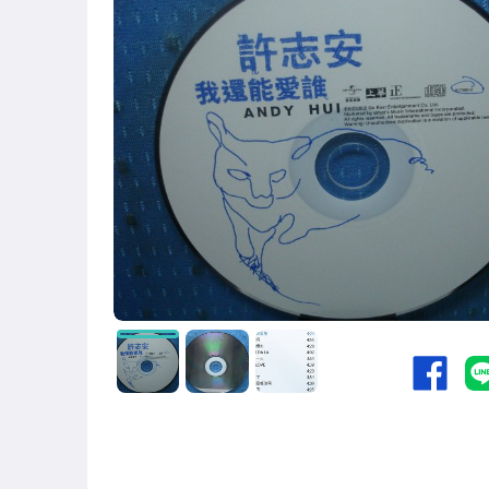
國語光碟
台語光碟
古典光碟
爵士樂
音樂光碟
粵語光碟
客語光碟
日語光碟
韓語光碟
西洋光碟
相聲國劇光碟