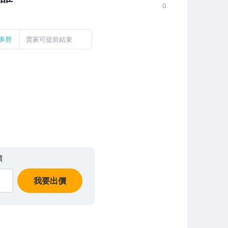
0
事曆
賣家可提前結束
價
我要出價