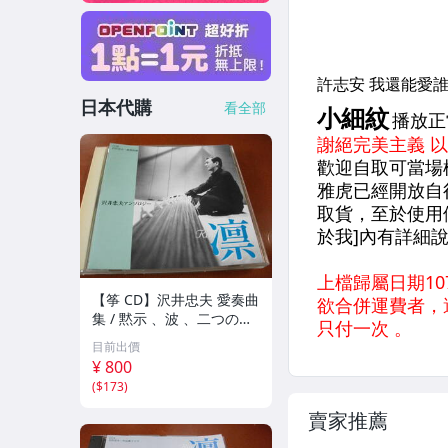
日本代購
看全部
【筝 CD】沢井忠夫 愛奏曲
集 / 黙示 、波 、二つの相
、箏二重奏ソナタ 杵屋正
目前出價
邦 、入野義朗 、小野衛 他
¥ 800
(1971/1973/1976)
(
$173
)
賣家推薦