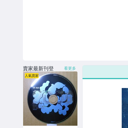
連續據 DVD光碟
電影電視電玩原聲帶
卡拉OK DVD光碟
卡拉OK VCD光碟
DVD演唱會光碟
DVD電影光碟
賣家最新刊登
看更多
原版卡帶
人氣賣家
原版藍光遊戲光碟
PSP及其他原版遊戲光碟
藍光電影影片光碟
其他類光碟