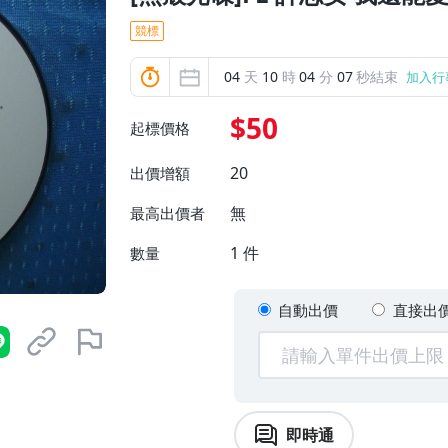
競標
04
天
10
時
04
分
06
秒結束
加入行
$50
起標價格
20
出價增額
無
最高出價者
1
件
數量
自動出價
直接出
即時通