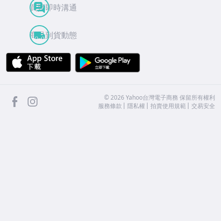
買賣即時溝通
商品到貨動態
APP Store
Google Play
facebook
Instagram
©
2026
Yahoo台灣電子商務 保留所有權利
服務條款
隱私權
拍賣使用規範
交易安全