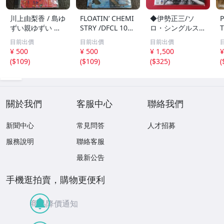
川上由梨香 / 島ゆ
FLOATIN’ CHEMI
◆伊勢正三/ソ
ずい親ゆずい 民
STRY /DFCL 107
ロ・シングルス・
T
謡 CD /1A204
3/CD/1A203
プラス【Blu-spe
e
目前出價
目前出價
目前出價
c CD】紙ジャケ
¥ 500
¥ 500
¥ 1,500
¥
ット仕様 帯付/FL
(
$109
)
(
$109
)
(
$325
)
(
CF-5023 ＃Q08
一
YY1
C
關於我們
客服中心
聯絡我們
新聞中心
常見問答
人才招募
服務說明
聯絡客服
最新公告
手機逛拍賣，購物更便利
商品降價通知