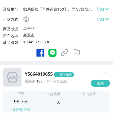
運費規則
郵局掛號【單件運費$60】、面交/自取/不
寄送【免運費】
付款方式
二手品
商品狀況
新北市
所在地區
100493726538
商品編號
Y5664019655
實名驗證
粉絲數
183
9小時前上線
追蹤
-
-
正評
出貨速度
未出貨率
99.7%
--
--
天
總評價
290