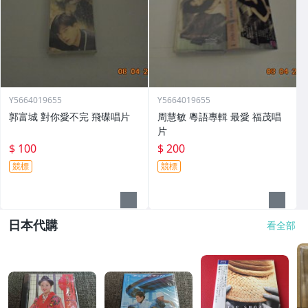
Y5664019655
Y5664019655
郭富城 對你愛不完 飛碟唱片
周慧敏 粵語專輯 最愛 福茂唱
片
$ 100
$ 200
競標
競標
日本代購
看全部