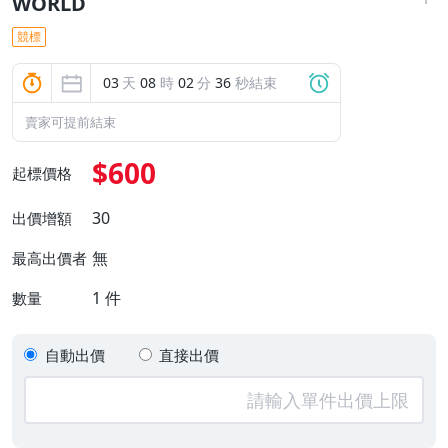
WORLD
競標
03
天
08
時
02
分
35
秒結束
賣家可提前結束
$600
起標價格
30
出價增額
無
最高出價者
1
件
數量
自動出價
直接出價