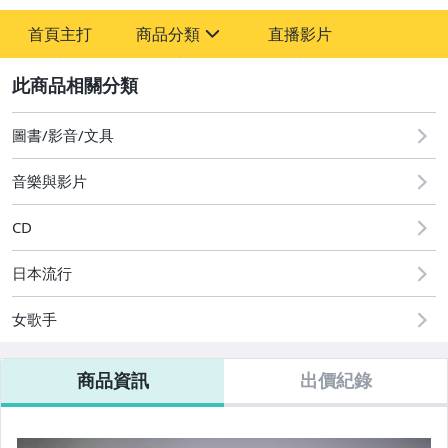
-
首頁主打
商品分類
直播影片
-
sign
圖書/影音/文具
2
圖書/影音/文具
音樂與影片
CD
日本流行
女歌手
商品資訊
出價紀錄