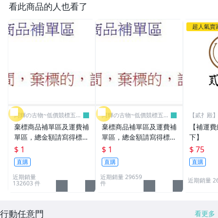
看此商品的人也看了
超人氣賣
阿輝の古物~低價競標五六
阿輝の古物~低價競標五六
【貳扌殿】
日結標
日結標
我
棄標商品補單區及運費補
棄標商品補單區及運費補
【補運費
單區，總金額請寫得標商
單區，總金額請寫得標商
下】
品金額，運費請寫棄標商
品金額，運費請寫棄標商
$ 1
$ 1
$ 75
品原設定之運費
品原設定之運費
直購
直購
直購
近期銷量
近期銷量 29659
近期銷量 2
132603 件
件
行動任意門
看更多