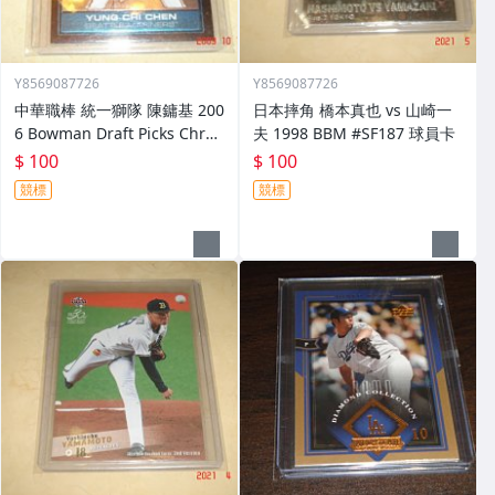
Y8569087726
Y8569087726
中華職棒 統一獅隊 陳鏞基 200
日本摔角 橋本真也 vs 山崎一
6 Bowman Draft Picks Chro
夫 1998 BBM #SF187 球員卡
me #FG30 球員卡
$ 100
$ 100
競標
競標