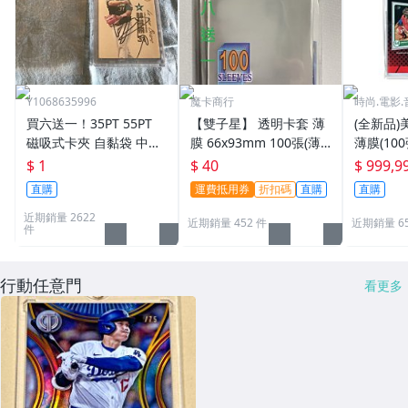
Y1068635996
魔卡商行
時尚.電影.
買六送一！35PT 55PT
【雙子星】 透明卡套 薄
(全新品)美
磁吸式卡夾 自黏袋 中華
膜 66x93mm 100張(薄)
薄膜(10
職棒球員卡 遊戲王 寶可
適用 BBM MLB Topps C
次到貨日期:
$ 1
$ 40
$ 999,9
夢PTCG 漫威 ultra pro
PBL 球員卡
直購
運費抵用券
折扣碼
直購
直購
可用
近期銷量 2622
近期銷量 452 件
近期銷量 6
件
行動任意門
看更多