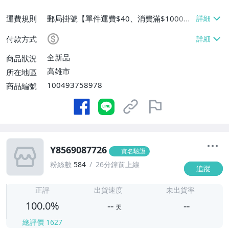
運費規則
郵局掛號【單件運費$40、消費滿$1000免
運費】
付款方式
全新品
商品狀況
高雄市
所在地區
100493758978
商品編號
Y8569087726
實名驗證
粉絲數
584
26分鐘前上線
追蹤
-
-
正評
出貨速度
未出貨率
100.0%
--
--
天
總評價
1627