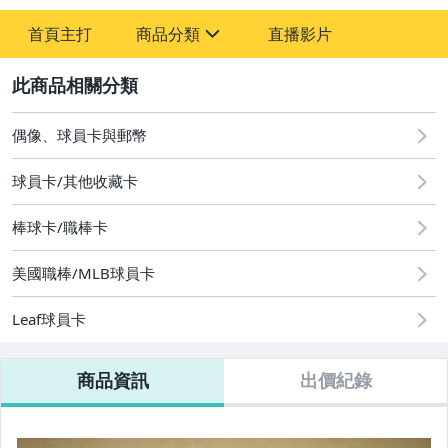
-
首頁主打
商品分類
直播影片
-
sign
偶像、球員卡與郵幣
2
偶像、球員卡與郵幣
球員卡/其他收藏卡
棒球卡/職棒卡
美國職棒/MLB球員卡
Leaf球員卡
商品資訊
出價紀錄