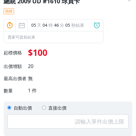
總統 2009 UD #1610 球員卡
競標
05
天
04
時
46
分
05
秒結束
賣家可提前結束
$100
起標價格
20
出價增額
無
最高出價者
1
件
數量
自動出價
直接出價