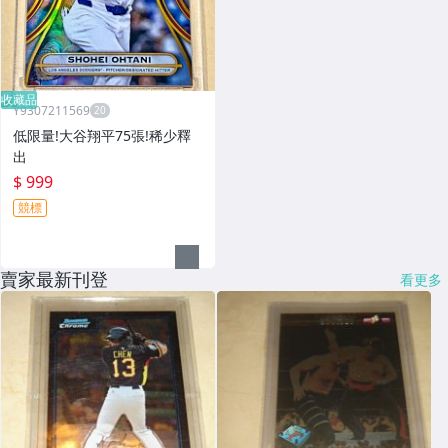
收藏品
Y9307211569
低限量!大谷翔平75張!稀少釋
出
$ 999
競標
賣家最新刊登
看更多