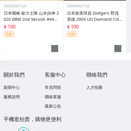
Y8569087726
Y8569087726
日本職棒 歐力士隊 山本由伸 2
日本旅美球員 Dodgers 野茂
020 BBM 2nd Version #448
英雄 2004 UD Diamond Colle
球員卡
ction #43 球員卡
$ 100
$ 100
競標
競標
關於我們
客服中心
聯絡我們
新聞中心
常見問答
人才招募
服務說明
聯絡客服
最新公告
手機逛拍賣，購物更便利