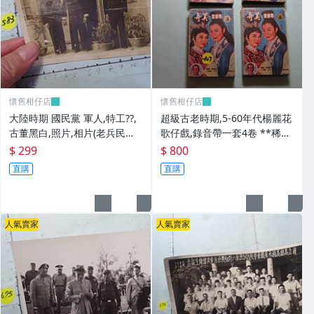
懷舊柑仔店
懷舊柑仔店
大陸時期 國民黨 軍人,特工??,
超級古老時期,5-60年代楊麗花
古董黑白,照片,相片(老兵民國3
歌仔戲,錄音帶一套4卷 **稀少
8年從大陸帶來台灣的) **稀少
品
$ 299
$ 800
品6
直購
直購
人氣賣家
人氣賣家