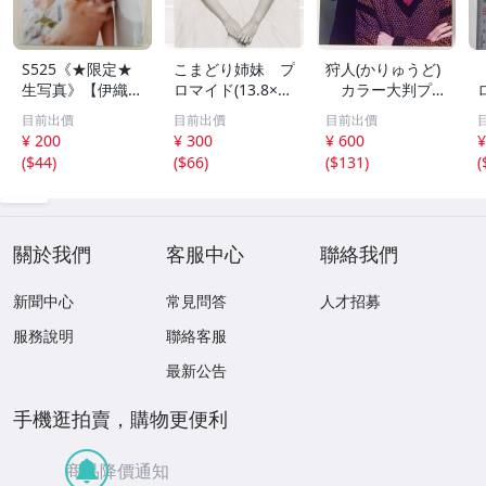
S525《★限定★
こまどり姉妹 プ
狩人(かりゅうど)
生写真》【伊織も
ロマイド(13.8×8.
カラー大判プロ
え】ビッグコミッ
5cm) 1枚●bn.4
マイド(18×13cm)
目前出價
目前出價
目前出價
クスピリッツ 202
6
1枚●bn.48
¥ 200
¥ 300
¥ 600
¥
6年8月3日号 ★セ
(
$44
)
(
$66
)
(
$131
)
(
ブンネット限定特
典★ ☆送料一律
☆
關於我們
客服中心
聯絡我們
新聞中心
常見問答
人才招募
服務說明
聯絡客服
最新公告
手機逛拍賣，購物更便利
商品降價通知