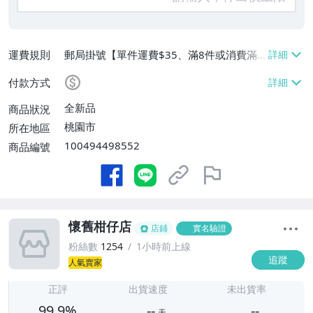
運費規則
郵局掛號【單件運費$35、滿8件或消費滿
$3500免運費】
付款方式
全新品
商品狀況
桃園市
所在地區
100494498552
商品編號
懷舊柑仔店
店鋪
實名驗證
粉絲數
1254
1小時前上線
追蹤
人氣賣家
-
-
正評
出貨速度
未出貨率
99.9%
--
--
天