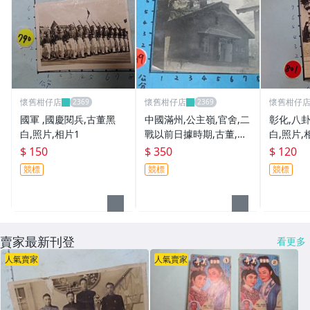
懷舊柑仔店
懷舊柑仔店
懷舊柑仔
國軍 ,國慶閱兵,古董黑
中國滿州,公主嶺,官舍,二
彰化,八卦
白,照片,相片1
戰以前日據時期,古董,黑
白,照片,
白老照片,相片
$ 150
$ 350
$ 120
競標
競標
競標
賣家最新刊登
看更多
人氣賣家
人氣賣家