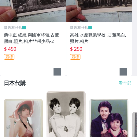
懷舊柑仔店
懷舊柑仔店
蔣中正 總統 與國軍將領,古董
高雄 水產職業學校 ,古董黑白,
黑白,照片,相片**稀少品-2
照片,相片
$ 450
$ 250
競標
競標
日本代購
看全部