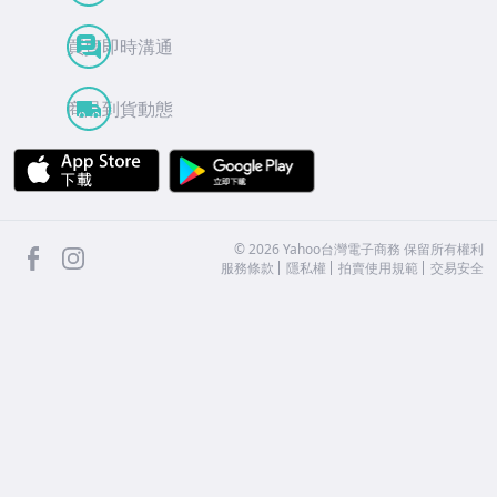
買賣即時溝通
商品到貨動態
APP Store
Google Play
facebook
Instagram
©
2026
Yahoo台灣電子商務 保留所有權利
服務條款
隱私權
拍賣使用規範
交易安全