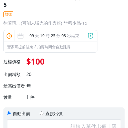
5
競標
徐若瑄, , (可能未曝光的作秀照) **稀少品-15
09
天
19
時
25
分
02
秒結束
/
賣家可提前結束
拍賣時間會自動延長
$100
起標價格
20
出價增額
無
最高出價者
1
件
數量
自動出價
直接出價