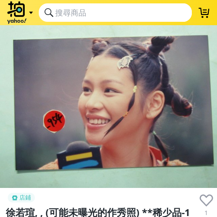
店鋪
徐若瑄, , (可能未曝光的作秀照) **稀少品-1
1