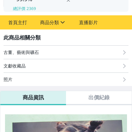
總評價
2369
-
首頁主打
商品分類
直播影片
-
sign
其它
2
古董、藝術與礦石
文獻收藏品
照片
商品資訊
出價紀錄