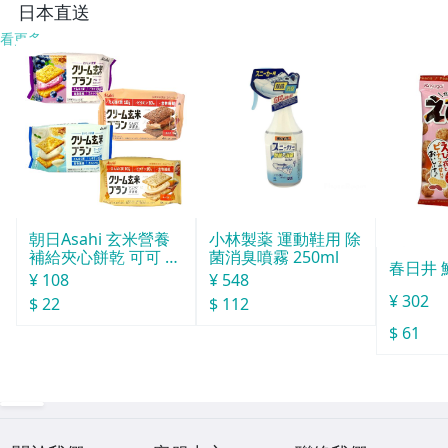
即決
日本直送
看更多
朝日Asahi 玄米營養
小林製薬 運動鞋用 除
補給夾心餅乾 可可 72
菌消臭噴霧 250ml
春日井 
g
¥ 108
¥ 548
¥ 302
$ 22
$ 112
$ 61