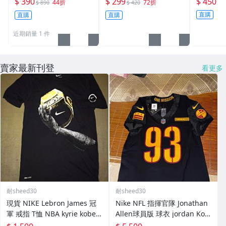
$ 390
$ 299
$ 450
44折
72折
$ 890
$ 420
家≡
內搭褲 運動緊身褲 ﹝CK
子 吸汗 
直購
直購
直購
32S﹞
近期銷量 1 件
賣家最新刊登
看更多
耐sheed30
耐sheed30
現貨 NIKE Lebron James 冠
Nike NFL 指揮官隊 Jonathan
軍 戒指 T恤 NBA kyrie kobe
Allen球員版 球衣 jordan Kob
騎士 curry jordan
e lebron curry BRADY 酋長