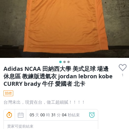
Adidas NCAA 田納西大學 美式足球 場邊
1
休息區 教練版透氣衣 jordan lebron kobe
CURRY brady 牛仔 愛國者 北卡
競標
台灣未出，現貨在台，做工超細膩！！！！
05
天
00
時
31
分
03
秒結束
賣家可提前結束