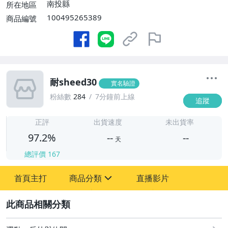
南投縣
所在地區
100495265389
商品編號
耐sheed30
實名驗證
粉絲數
284
7分鐘前上線
追蹤
-
-
正評
出貨速度
未出貨率
97.2%
--
--
天
總評價
167
-
首頁主打
商品分類
直播影片
-
sign
圖書/影音/文具
2
男性精品與服飾