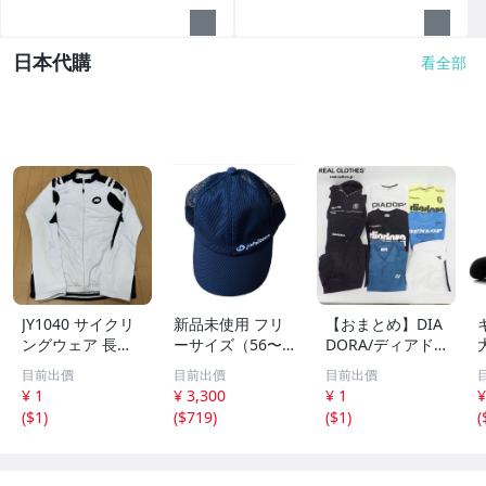
日本代購
看全部
JY1040 サイクリ
新品未使用 フリ
【おまとめ】DIA
ングウェア 長袖
ーサイズ（56〜6
DORA/ディアド
シャツ ホワイト
1cm） ファイテ
ラ YONEX/ヨネッ
目前出價
目前出價
目前出價
ブラック L 汚れ
ン phiten メッシ
クス 他 スポーツ
¥ 1
¥ 3,300
¥ 1
¥
あり
ュキャップ アク
ウェア シャツ/パ
(
$1
)
(
$719
)
(
$1
)
(
アチタン リカバ
ンツ/スウェット
リー リラックス
等 /080
ネイビー 紺 帽子