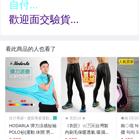
看此商品的人也看了
人氣賣家
排汗專家~ 優質專業運動休
★ 衣匠x3 ★
◆南 DES
閒賣場
HODARLA 彈力涼感短袖
《衣匠》☆🇹🇼台灣製
南◇現 N
POLO衫(運動 休閒 男女
內刷毛保暖透氣 吸濕排
襪 勾勾 
【03320711】≡排汗專
汗男運動長褲 運動束褲
黑 棉質 