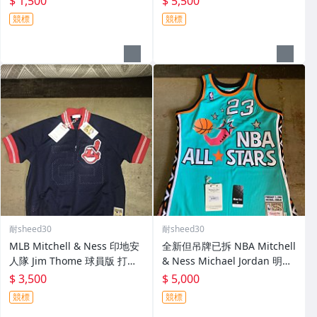
$ 1,500
$ 5,500
牛仔 愛國者 湖人
競標
競標
耐sheed30
耐sheed30
MLB Mitchell & Ness 印地安
全新但吊牌已拆 NBA Mitchell
人隊 Jim Thome 球員版 打擊
& Ness Michael Jordan 明星
練習衣 偉殷 judge 大谷 子偉 j
賽 球員版球衣 Lebron Curry
$ 3,500
$ 5,000
eter 洋基 紅襪 TROUT
WAde kobe kd
競標
競標