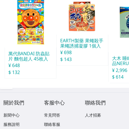
EARTH製藥 果蠅殺手
果蠅誘捕凝膠 1個入
¥ 698
萬代BANDAI 防蟲貼
大木 
片 麵包超人 45枚入
$ 143
品NERU
¥ 648
袋
¥ 2,996
$ 132
$ 614
關於我們
客服中心
聯絡我們
新聞中心
常見問答
人才招募
服務說明
聯絡客服