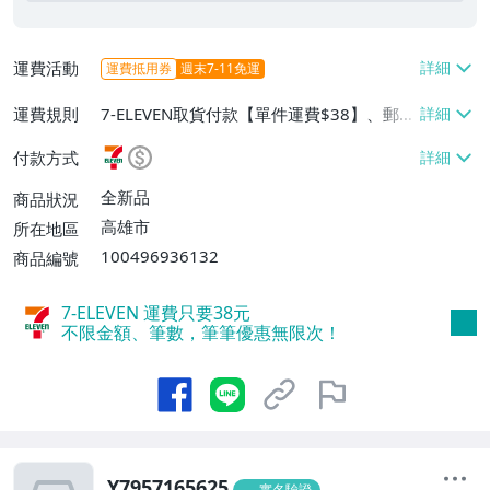
運費活動
運費抵用券
週末7-11免運
運費規則
7-ELEVEN取貨付款【單件運費$38】、郵局
掛號【單件運費$65】、離島配送【單件運
付款方式
費$65】、面交/自取/不寄送【免運費】
全新品
商品狀況
高雄市
所在地區
100496936132
商品編號
7-ELEVEN 運費只要
38
元
不限金額、筆數，筆筆優惠無限次！
Y7957165625
實名驗證