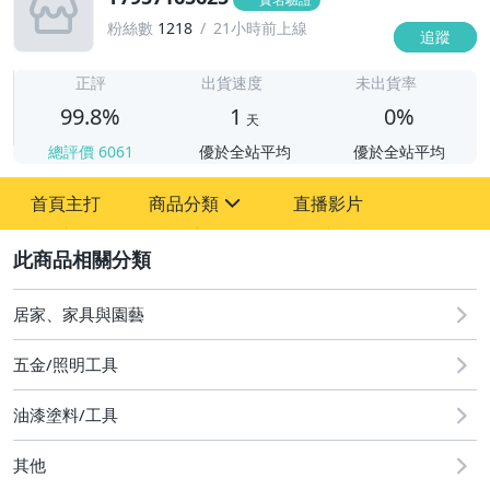
粉絲數
1218
21小時前上線
追蹤
1
正評
出貨速度
未出貨率
99.8%
1
0%
天
總評價
6061
優於全站平均
優於全站平均
首頁主打
商品分類
直播影片
sign
2
圖書/影音/文具
手機、配件與通訊
居家、家具與園藝
居家、家具與園藝
五金/照明工具
女包精品與女鞋
油漆塗料/工具
其他