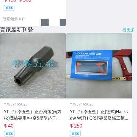
直購
近期銷量 4 件
賣家最新刊登
看更多
Y7957165625
Y7957165625
YT（宇泰五金）正台灣製(南方
YT（宇泰五金）正(德式)Hacks
松)螺絲專用/中空5星型起子頭/
aw WITH GRIP專業級鐵工鋸
六角柄中空5星型起子頭/特價
弓+德國原裝進口鋸片/品質保
$ 40
$ 250
中
證/清倉大特賣
直購
直購