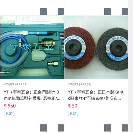
Y7957165625
Y7957165625
YT（宇泰五金）正台灣製RY-3
YT（宇泰五金）正日本製Kant
mm氣動筆型刻模機+磨棒組/5
o關東牌4"不織布輪/菜瓜布輪/
6000轉/品質保證/現正特價中
比一般市售耐用3~5倍/清倉大
$ 950
$ 30
特賣
直購
直購