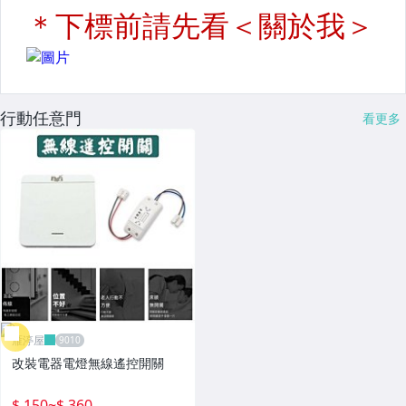
行動任意門
看更多
雁渟屋
改裝電器電燈無線遙控開關
$ 150
~
$ 360