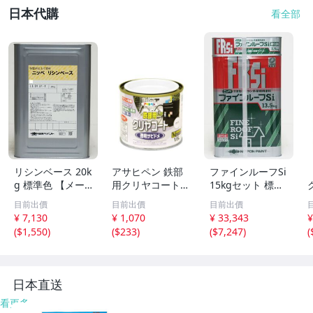
日本代購
看全部
リシンベース 20k
アサヒペン 鉄部
ファインルーフSi
g 標準色 【メー
用クリヤコート
15kgセット 標準
カー直送便/代引
0.2L 透明 ツヤあ
色 【メーカー直
目前出價
目前出價
目前出價
不可】日本ペイン
り 油性塗料 1回
送便/代引不可】
¥ 7,130
¥ 1,070
¥ 33,343
¥
ト 外壁 塗料 Z03
塗り 錆止め プラ
日本ペイント 屋
(
$1,550
)
(
$233
)
(
$7,247
)
(
イマー トップコ
根用 塗料 Z03
ート兼用 速乾 防
錆 高
日本直送
看更多