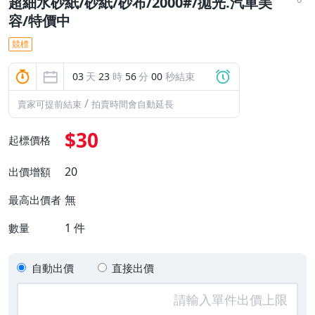
超細水砂紙/砂紙/砂布/2000#/拋光.汽車美
容/特價中
競標
03
天
23
時
55
分
59
秒結束
/
賣家可提前結束
拍賣時間會自動延長
$30
起標價格
20
出價增額
無
最高出價者
1
件
數量
自動出價
直接出價