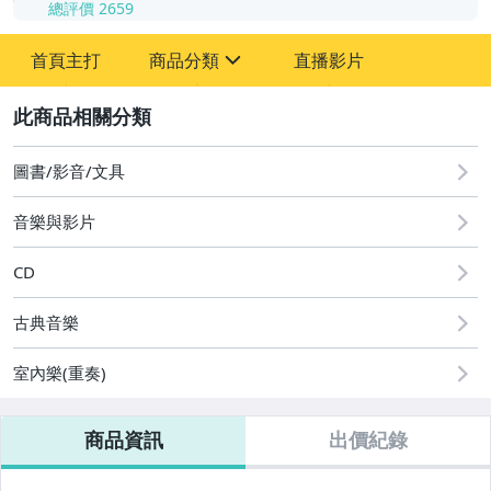
總評價
2659
-
首頁主打
商品分類
直播影片
-
sign
2
圖書/影音/文具
音樂與影片
國語光碟
台語光碟
CD
古典光碟
古典音樂
爵士樂
室內樂(重奏)
音樂光碟
商品資訊
出價紀錄
粵語光碟