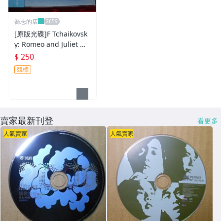
喬志的店
[原版光碟]F Tchaikovsk
y: Romeo and Juliet M
ADE IN GERMANY
$ 250
競標
賣家最新刊登
看更多
人氣賣家
人氣賣家