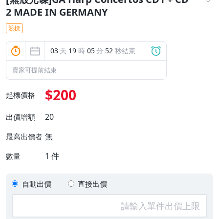
2 MADE IN GERMANY
競標
03
天
19
時
05
分
51
秒結束
賣家可提前結束
$200
起標價格
20
出價增額
無
最高出價者
1
件
數量
自動出價
直接出價