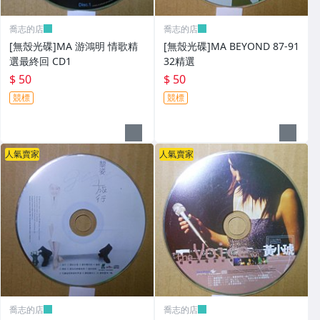
喬志的店
喬志的店
[無殼光碟]MA 游鴻明 情歌精
[無殼光碟]MA BEYOND 87-91
選最終回 CD1
32精選
$ 50
$ 50
競標
競標
人氣賣家
人氣賣家
喬志的店
喬志的店