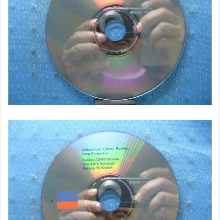
原版卡帶
原版藍光遊戲光碟
PSP及其他原版遊戲光碟
藍光電影影片光碟
其他類光碟
XBOX遊戲光碟
旅遊書籍小說書刊
集郵
其它