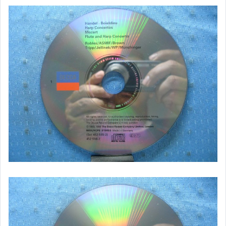
客語光碟
日語光碟
韓語光碟
西洋光碟
相聲國劇光碟
連續據 DVD光碟
電影電視電玩原聲帶
卡拉OK DVD光碟
卡拉OK VCD光碟
DVD演唱會光碟
DVD電影光碟