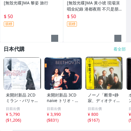
[無殼光碟]MA 黎姿 旅行
[無殼光碟]MA 黃小琥 現場演
唱全紀錄 港都夜雨 不只是朋友
我要我們在一起
$ 50
$ 50
競標
競標
日本代購
看全部
未開封新品 2CD
未開封新品 3CD
ノーノ「断章=静
ミラン・パリャ,
naive トリオ・ソ
寂、ディオティマ
ラディスラフ・フ
ーラ/Trio Sora -
へ」ラサール弦楽
目前出價
目前出價
目前出價
ァンゾヴィッツ -
ベートーヴェン：
四重奏団
¥ 5,790
¥ 3,990
¥ 800
¥
ヴァインベルク：
ピアノ三重奏曲
(
$1,206
)
(
$831
)
(
$167
)
(
ヴァイオリンとピ
集 a6NnB08KH
アノのためのソナ
S25HK