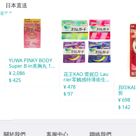
り
日本直送
看更多
YUWA PINKY BODY
Super B-in美胸丸 15
0粒
¥ 2,086
花王KAO 蕾妮亞 Lau
rier零觸感特薄衛生
$ 425
棉 日用２８個入
¥ 478
貝印KA
剪
$ 97
¥ 698
$ 142
關於我們
客服中心
聯絡我們