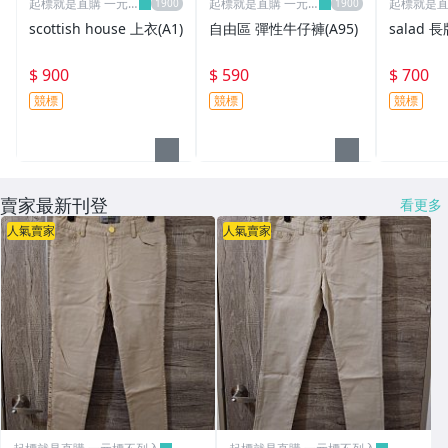
起標就是直購 一元
起標就是直購 一元
起標就是直
標不列入
標不列入
標不列入
scottish house 上衣(A1)
自由區 彈性牛仔褲(A95)
salad 長
$ 900
$ 590
$ 700
競標
競標
競標
賣家最新刊登
看更多
人氣賣家
人氣賣家