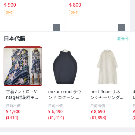
$ 900
$ 800
競標
競標
日本代購
看全部
古着♪レトロ・Vi
mizuiro-ind ラウ
nest Robe リネ
d
ntage紺花柄モッ
ンド コクーン ノ
ンシャーリングネ
ズワンピ♪70s60s
ースリーブ ワン
ックワンピース 0
目前出價
目前出價
目前出價
70年代60年代ヴ
ピース ネイビー
1171-1101-1 製
¥ 1,900
¥ 6,490
¥ 8,690
¥
ィンテージ日本製
ミズイロインド 6
品染め ワンピー
(
$414
)
(
$1,414
)
(
$1,893
)
(
Japan昭和ロマン
-0723M 286215
ス オフホワイト
大きめノースリア
ネストローブ 6-0
ンティークゆった
723M 285922
6