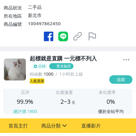
二手品
商品狀況
新北市
所在地區
100497862450
商品編號
起標就是直購 一元標不列入
店鋪
實名驗證
粉絲數
1000
1小時前上線
追蹤
2
人氣賣家
正評
出貨速度
未出貨率
99.9%
2~3
0%
天
總評價
1900
優於全站平均
首頁主打
商品分類
直播影片
sign
2