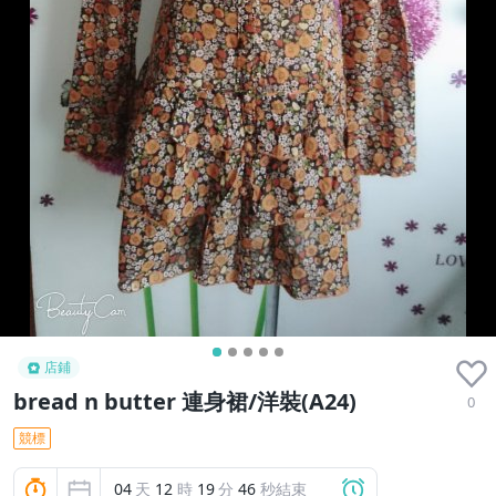
店鋪
bread n butter 連身裙/洋裝(A24)
0
競標
04
天
12
時
19
分
44
秒結束