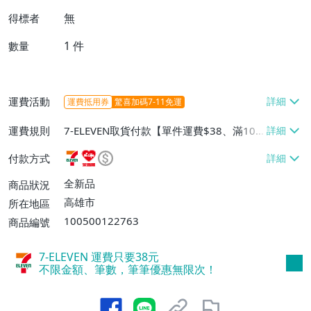
無
得標者
1
件
數量
運費活動
運費抵用券
驚喜加碼7-11免運
運費規則
7-ELEVEN取貨付款【單件運費$38、滿100
件或消費滿$1000000免運費】、7-ELEVEN
付款方式
取貨不付款【單件運費$38】、萊爾富取貨
付款【單件運費$60、滿50件或消費滿$30
全新品
商品狀況
0000免運費】、郵局掛號【單件運費$50、
高雄市
所在地區
滿30件或消費滿$30000免運費】
100500122763
商品編號
7-ELEVEN 運費只要
38
元
不限金額、筆數，筆筆優惠無限次！