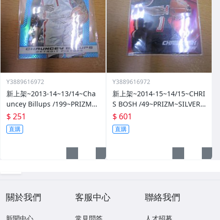
Y3889616972
Y3889616972
新上架~2013-14~13/14~Cha
新上架~2014-15~14/15~CHRI
uncey Billups /199~PRIZM~S
S BOSH /49~PRIZM~SILVER~
ILVER~藍亮~限量/199~10601
紅亮~低限量/49~1060114-1
$ 251
$ 601
14-1
直購
直購
關於我們
客服中心
聯絡我們
新聞中心
常見問答
人才招募