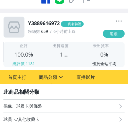
Y3889616972
實名驗證
粉絲數
659
6小時前上線
追蹤
1
正評
出貨速度
未出貨率
100.0%
1
0%
天
總評價
1181
優於全站平均
首頁主打
商品分類
直播影片
sign
2
偶像、球員卡與郵幣
偶像、球員卡與郵幣
球員卡/其他收藏卡