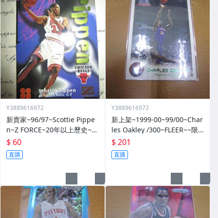
Y3889616972
Y3889616972
新賣家~96/97~Scottie Pippe
新上架~1999-00~99/00~Char
n~Z FORCE~20年以上歷史~無
les Oakley /300~FLEER~~限
限量~
量/300~1060114-1
$ 60
$ 201
直購
直購