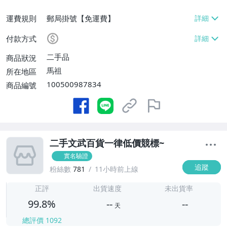
運費規則
郵局掛號【免運費】
付款方式
二手品
商品狀況
馬祖
所在地區
100500987834
商品編號
二手文武百貨一律低價競標~
實名驗證
追蹤
粉絲數
781
11小時前上線
-
-
正評
出貨速度
未出貨率
99.8%
--
--
天
總評價
1092