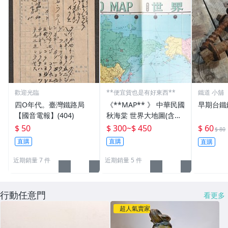
歡迎光臨
**便宜貨也是有好東西**
鐵道 小舖
四O年代。臺灣鐵路局
《**MAP** 》 中華民國
早期台鐵
【國音電報】(404)
秋海棠 世界大地圖(含各
國國旗) 文獻珍藏
$ 50
$ 300
~
$ 450
$ 60
$ 80
直購
直購
直購
近期銷量 7 件
近期銷量 5 件
行動任意門
看更多
超人氣賣家