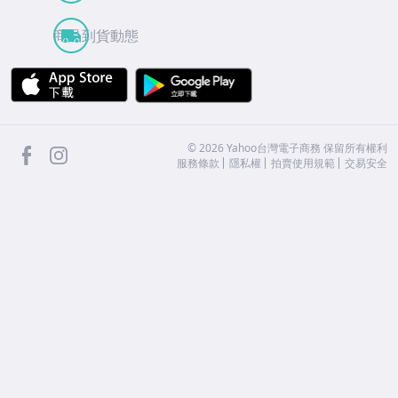
商品到貨動態
APP Store
Google Play
facebook
Instagram
©
2026
Yahoo台灣電子商務 保留所有權利
服務條款
隱私權
拍賣使用規範
交易安全