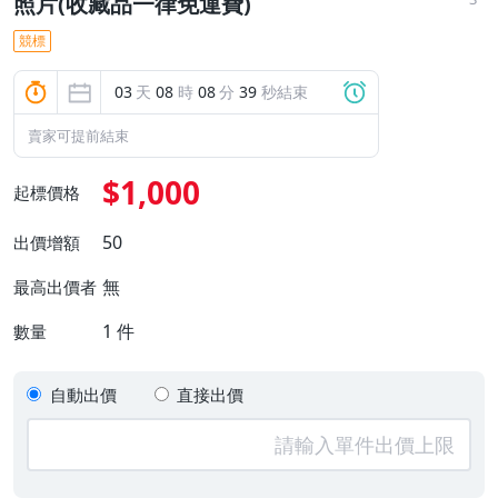
照片(收藏品一律免運費)
競標
03
天
08
時
08
分
39
秒結束
賣家可提前結束
$1,000
起標價格
50
出價增額
無
最高出價者
1
件
數量
自動出價
直接出價