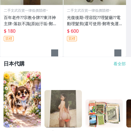
二手文武百貨一律低價競標~
二手文武百貨一律低價競標~
百年老件??宗教令牌??東洋神
光復後期-理容院??理髮廳??電
主牌-落款不識(原始汙垢-郵寄
動理髮剪(還可使用-郵寄免運
免運費)罕見收藏品-60729
費)收藏品~收藏用
$ 180
$ 600
競標
競標
日本代購
看全部