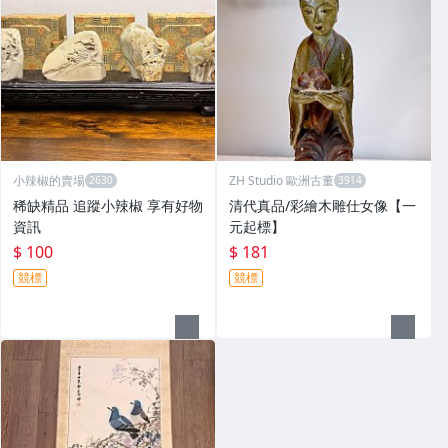
小辣椒的賣場
ZH Studio 歐洲古董
稀缺精品 追蹤小辣椒 享有好物
清代真品/彩繪木雕仕女像【一
資訊
元起標】
$ 100
$ 181
競標
競標