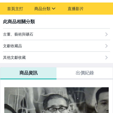
-
首頁主打
商品分類
直播影片
-
sign
古董、藝術與礦石
2
玩具、模型與公仔
古董、藝術與礦石
文獻收藏品
其他文獻收藏
商品資訊
出價紀錄