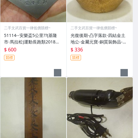
二手文武百貨一律低價競標~
二手文武百貨一律低價競標~
51114--安樂盃5公里??(基隆
光復後期-凸字落款-四結金土
市-馬拉松)運動長跑類2018年-
地公-金屬元寶-銅質裝飾品-宗
精緻獎牌??紀念章??(金屬材質-
教發財金??(郵寄免運費)罕見收
$ 600
$ 336
郵寄免運費)
藏品
競標
競標