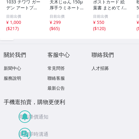
1033 チワワ ガー
天木じゅん 150μ
ポストカード 絵
デン アートプリ
厚手ラミネート加
葉書 まとめて /
ント 2L判 水彩画
工 6ページ 写真
大量 / アジア / 写
目前出價
目前出價
目前出價
風 犬 フラワー イ
集 SSS グラビア
真 / 文化 / 観光 /
¥ 1,000
¥ 299
¥ 550
¥
ンテリア
切り抜き まとめ
旅行 / はがき / 現
(
$217
)
(
$65
)
(
$120
)
(
て発送承ります。
状品
關於我們
客服中心
聯絡我們
新聞中心
常見問答
人才招募
服務說明
聯絡客服
最新公告
手機逛拍賣，購物更便利
商品降價通知
買賣即時溝通