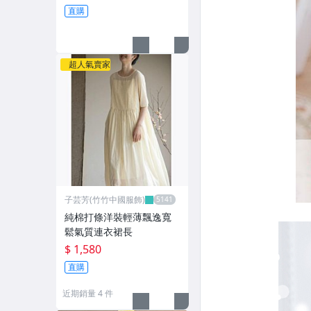
直購
超人氣賣家
子芸芳(竹竹中國服飾)
純棉打條洋裝輕薄飄逸寬
鬆氣質連衣裙長
$ 1,580
直購
近期銷量 4 件