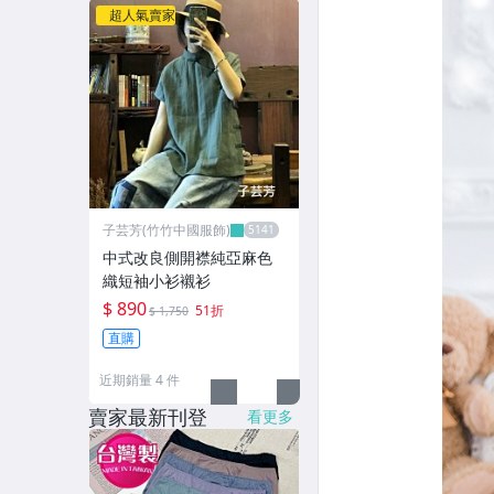
超人氣賣家
子芸芳(竹竹中國服飾)
中式改良側開襟純亞麻色
織短袖小衫襯衫
$ 890
51折
$ 1,750
直購
近期銷量 4 件
賣家最新刊登
看更多