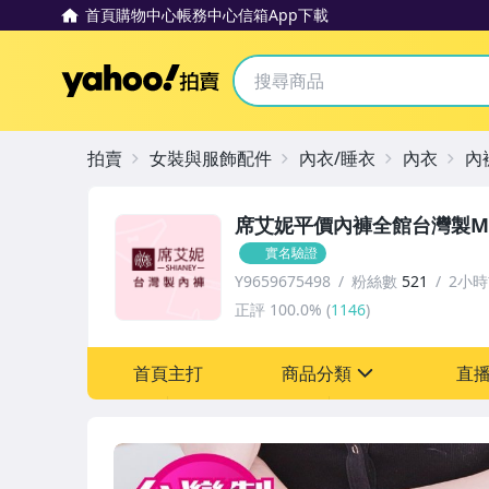
首頁
購物中心
帳務中心
信箱
App下載
Yahoo拍賣
拍賣
女裝與服飾配件
內衣/睡衣
內衣
內
席艾妮平價內褲全館台灣製M
實名驗證
Y9659675498
粉絲數
521
2小
正評
100.0%
(
1146
)
首頁主打
商品分類
直
sign
嬰幼兒與孕婦
男性精品與服飾