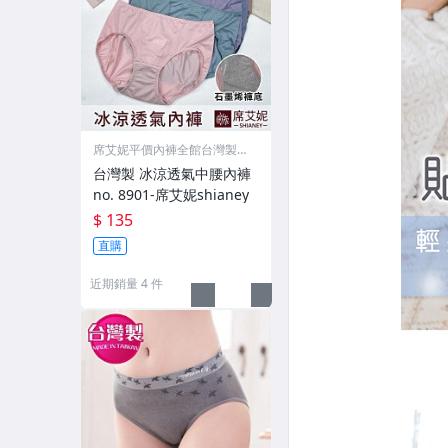
席艾妮平價內褲全館台灣製M
IT
台灣製 冰涼透氣中腰內褲
no. 8901-席艾妮shianey
$ 135
直購
近期銷量 4 件