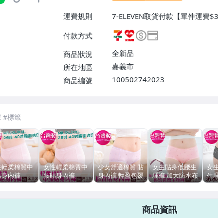
運費規則
7-ELEVEN取貨付款【單件運費
付款【單件運費$60、消費滿$2
付款方式
0、消費滿$299免運費】、郵局
費】、離島配送【單件運費$100
全新品
商品狀況
嘉義市
所在地區
100502742023
商品編號
7-ELEVEN 運費只要
38
元
不限金額、筆數，筆筆優惠無限次！
性輕柔棉質中
女性輕柔棉質中
少女舒適棉質 貼
女生貼身低腰生
女
貼身內褲
腰貼身內褲
身內褲 輕盈包覆
理褲 加大防水布
生
/XL/XXL
M/L/XL/XXL
M/L/XL 台灣製
安心不外漏 台灣
布
T台灣製造
MIT台灣製造
no.1010-席艾妮
製造 No.366 -席
台
. 931-席艾妮
no. 931-席艾妮
SHIANEY
艾妮SHIANEY
No
商品資訊
aney
shianey
SHI