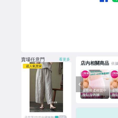
賣場任意門
看更多
店內相關商品
超人氣賣家
PREV
女性輕柔棉質中
女
腰貼身內褲
腰
M/L/XL/XXL
M/L
MIT台灣製造
MI
no. 931-席艾妮
no
shianey
shi
子芸芳(竹竹中國服飾)