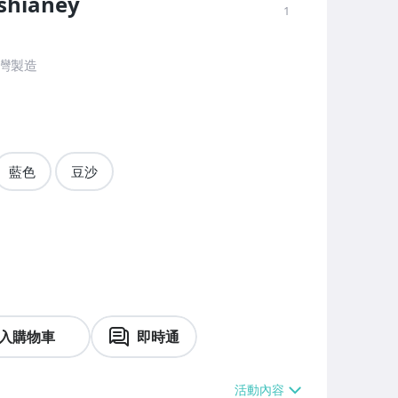
hianey
1
灣製造
藍色
豆沙
入購物車
即時通