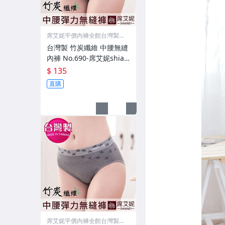
席艾妮平價內褲全館台灣製M
IT
台灣製 竹炭纖維 中腰無縫
內褲 No.690-席艾妮shian
ey
$ 135
直購
席艾妮平價內褲全館台灣製M