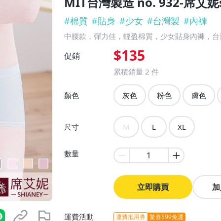
MIT台灣製造 no. 932-席艾妮s
#
棉質
#
貼身
#
少女
#
台灣製
#
內褲
中腰款，彈力佳，輕盈棉質，少女貼身內褲，台
$135
促銷
累積銷量
2
件
顏色
灰色
粉色
膚色
尺寸
M
L
XL
數量
立即購買
加
運費活動
運費抵用券
驚喜$99免運