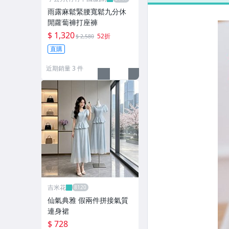
雨露麻鬆緊腰寬鬆九分休
閒蘿蔔褲打座褲
$ 1,320
52折
$ 2,580
直購
近期銷量 3 件
吉米花
仙氣典雅 假兩件拼接氣質
連身裙
$ 728