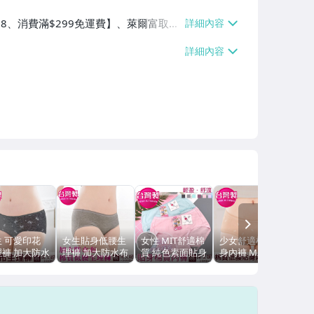
$38、消費滿$299免運費】、萊爾富取貨
99免運費】、宅配/貨運【單件運費$6
掛號【單件運費$60、消費滿$299免運
、消費滿$299免運費】
NEXT
生 可愛印花
女生貼身低腰生
女性 MIT舒適棉
少女舒適棉質貼
理褲 加大防水
理褲 加大防水布
質 純色素面貼身
身內褲 M/L/XL
 安心不外漏
安心不外漏 台灣
內褲 竹炭褲底
台灣製 no.1015-
灣製造
製造 No.367 -席
M/L/XL/XXL 台
席艾妮SHIANEY
.368 -席艾妮
艾妮SHIANEY
灣製 no.1009-席
ANEY
艾妮SHIANEY