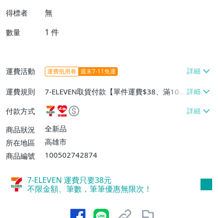
無
得標者
1
件
數量
運費活動
運費抵用券
週末7-11免運
運費規則
7-ELEVEN取貨付款【單件運費$38、滿100
件或消費滿$1000000免運費】、7-ELEVEN
付款方式
取貨不付款【單件運費$38】、萊爾富取貨
付款【單件運費$60、滿50件或消費滿$30
全新品
商品狀況
0000免運費】、郵局掛號【單件運費$50、
高雄市
所在地區
滿30件或消費滿$30000免運費】
100502742874
商品編號
7-ELEVEN 運費只要
38
元
不限金額、筆數，筆筆優惠無限次！