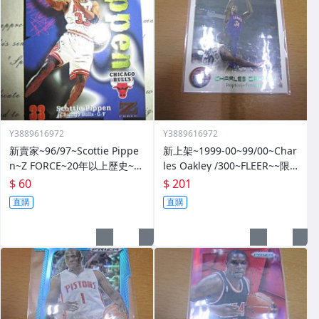
Y3889616972
Y3889616972
新賣家~96/97~Scottie Pippe
新上架~1999-00~99/00~Char
n~Z FORCE~20年以上歷史~無
les Oakley /300~FLEER~~限
限量~
量/300~1060114-1
$ 60
$ 201
直購
直購