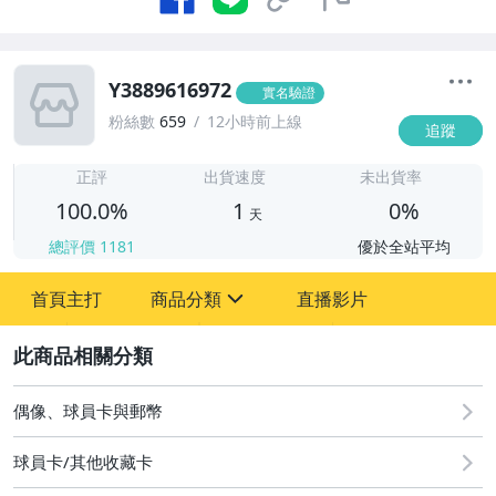
Y3889616972
實名驗證
粉絲數
659
12小時前上線
追蹤
1
正評
出貨速度
未出貨率
100.0%
1
0%
天
總評價
1181
優於全站平均
首頁主打
商品分類
直播影片
sign
2
偶像、球員卡與郵幣
偶像、球員卡與郵幣
球員卡/其他收藏卡