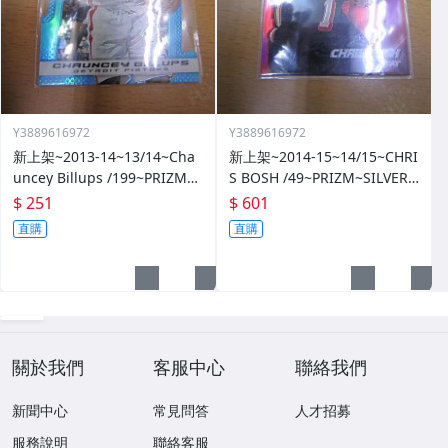
Y3889616972
Y3889616972
新上架~2013-14~13/14~Cha
新上架~2014-15~14/15~CHRI
uncey Billups /199~PRIZM~S
S BOSH /49~PRIZM~SILVER~
ILVER~藍亮~限量/199~10601
紅亮~低限量/49~1060114-1
$ 251
$ 601
14-1
直購
直購
關於我們
客服中心
聯絡我們
新聞中心
常見問答
人才招募
服務說明
聯絡客服