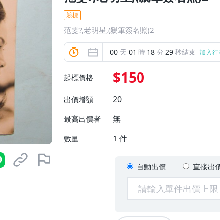
競標
范雯?,老明星,(親筆簽名照)2
00
天
01
時
18
分
27
秒結束
加入行
$150
起標價格
20
出價增額
無
最高出價者
1
件
數量
自動出價
直接出