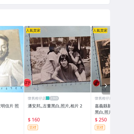
人氣賣家
人氣賣家
NEXT
懷舊柑仔店
懷舊柑仔店
董明信片 照
潘安邦,,古董黑白,照片,相片 2
嘉義縣新港國小, 民國
黑白,照片,相片
$ 160
$ 250
競標
競標