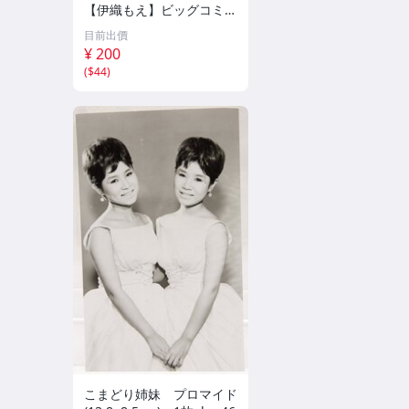
【伊織もえ】ビッグコミッ
クスピリッツ 2026年8月3
目前出價
日号 ★セブンネット限定
¥ 200
特典★ ☆送料一律☆
(
$44
)
こまどり姉妹 プロマイド