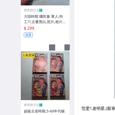
懷舊柑仔店
大陸時期 國民黨 軍人,特
工??,古董黑白,照片,相片
(老兵民國38年從大陸帶來
$ 299
台灣的) **稀少品6
直購
人氣賣家
懷舊柑仔店
超級古老時期,5-60年代楊