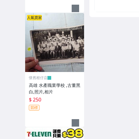
人氣賣家
懷舊柑仔店
高雄 水產職業學校 ,古董黑
白,照片,相片
$ 250
競標