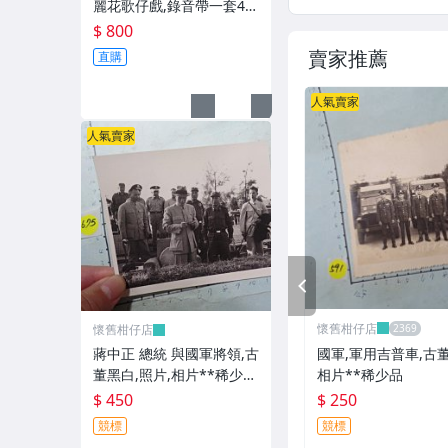
麗花歌仔戲,錄音帶一套4卷
**稀少品
$ 800
賣家推薦
直購
人氣賣家
人氣賣家
PREV
懷舊柑仔店
懷舊柑仔店
國軍,軍用吉普車,古董
蔣中正 總統 與國軍將領,古
相片**稀少品
董黑白,照片,相片**稀少
品-2
$ 250
$ 450
競標
競標