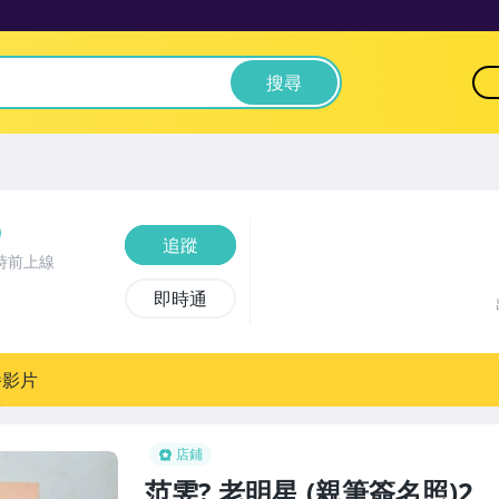
搜尋
追蹤
時前上線
即時通
播影片
店鋪
范雯?,老明星,(親筆簽名照)2