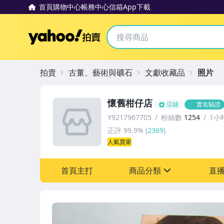
首頁
購物中心
帳務中心
信箱
App下載
Yahoo拍賣
拍賣
古董、藝術與礦石
文獻收藏品
照片
懷舊柑仔店
店鋪
實名驗證
Y9217967705
粉絲數
1254
1小
正評
99.9%
(
2369
)
人氣賣家
首頁主打
商品分類
直
sign
其它