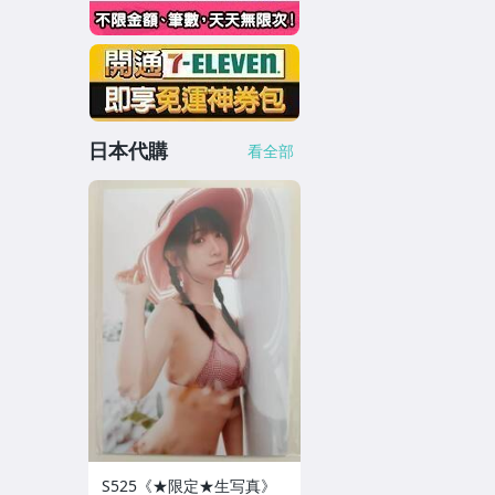
日本代購
看全部
S525《★限定★生写真》