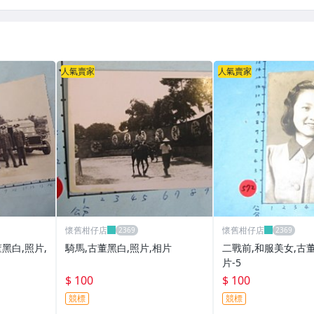
人氣賣家
人氣賣家
懷舊柑仔店
懷舊柑仔店
黑白,照片,
騎馬,古董黑白,照片,相片
二戰前,和服美女,古
片-5
$ 100
$ 100
競標
競標