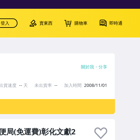
登入
賣東西
購物車
即時通
關於我
分享
出貨速度
--
天
未出貨率
--
加入時間
2008/11/01
郵便局(免運費)彰化文獻2