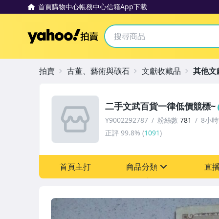
首頁
購物中心
帳務中心
信箱
App下載
Yahoo拍賣
拍賣
古董、藝術與礦石
文獻收藏品
其他文
二手文武百貨一律低價競標~
Y9002292787
粉絲數
781
8小
正評
99.8%
(
1091
)
首頁主打
商品分類
直
sign
古董、藝術與礦石
玩具、模型與公仔