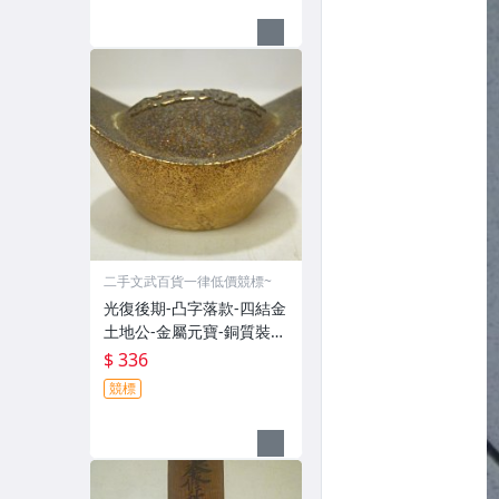
二手文武百貨一律低價競標~
光復後期-凸字落款-四結金
土地公-金屬元寶-銅質裝飾
品-宗教發財金??(郵寄免運
$ 336
費)罕見收藏品
競標