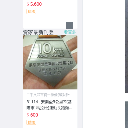
$ 5,600
競標
賣家最新刊登
看更多
二手文武百貨一律低價競標~
51114--安樂盃5公里??(基
隆市-馬拉松)運動長跑類20
18年-精緻獎牌??紀念章??
$ 600
(金屬材質-郵寄免運費)
競標