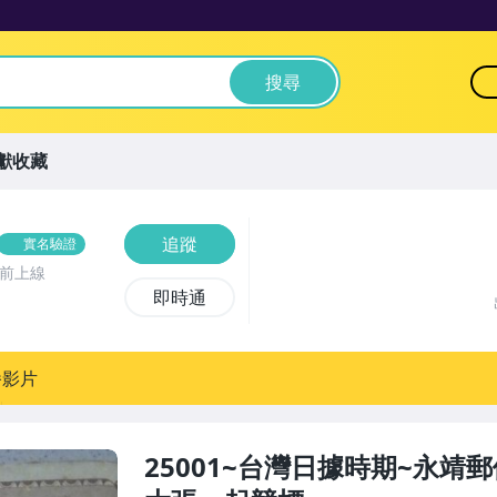
搜尋
獻收藏
追蹤
實名驗證
時前上線
即時通
播影片
25001~台灣日據時期~永靖