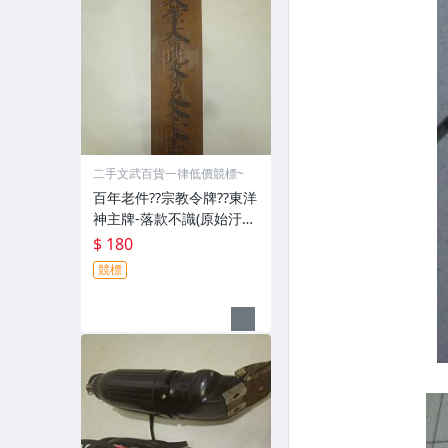
二手文武百貨一律低價競標~
百年老件??宗教令牌??東洋
神主牌-落款不識(原始汙
垢-郵寄免運費)罕見收藏
$ 180
品-60729
競標