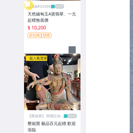
昕品&#33304;
天然緬甸玉A貨翡翠、一元
起標無底價
$ 10,200
折扣碼
競標
超人氣賣家
【壓箱寶】 阿寶託拍
網
壓箱寶 藝品百元起標 歡迎
蒞臨