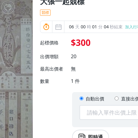
大張一起競標
競標
06
天
00
時
01
分
02
秒結束
加入行
$300
起標價格
20
出價增額
無
最高出價者
1
件
數量
自動出價
直接出
即時通