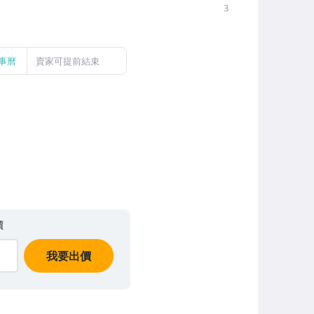
3
事曆
賣家可提前結束
價
我要出價