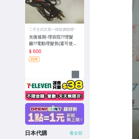
二手文武百貨一律低價競標~
光復後期-理容院??理髮
廳??電動理髮剪(還可使用-
郵寄免運費)收藏品~收藏用
$ 600
競標
日本代購
看全部